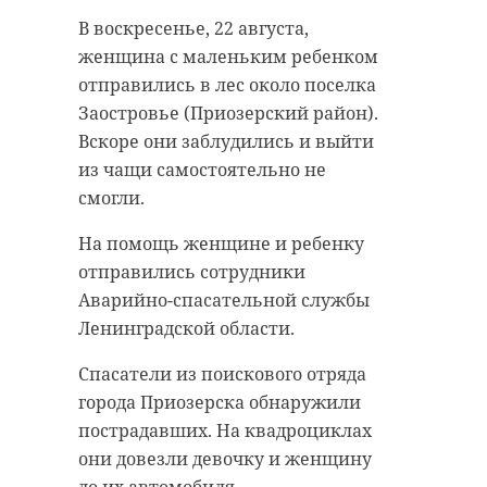
В воскресенье, 22 августа,
В понедельник, 23 августа, в
В группе "Птицы СПб и России" в
женщина с маленьким ребенком
Ленинградской области будет
социальной сети "ВКонтакте"
отправились в лес около поселка
облачно с прояснениями.
опубликовали снимки милых
Заостровье (Приозерский район).
юных птиц, которые учатся
Вскоре они заблудились и выйти
Синоптики сообщают о том, что в
самостоятельной жизни.
из чащи самостоятельно не
большинстве районов пройдут
смогли.
небольшие, местами умеренные
Автор написал, что на фото слеток
дожди. Ночью и утром в
камышовки. Пернатых удалось
На помощь женщине и ребенку
отдельных районах ожидается
запечатлеть в Всеволожском
отправились сотрудники
туман.
районе Ленобласти.
Аварийно-спасательной службы
Ленинградской области.
Температура воздуха в ночное
В комментариях пользователи
время будет колебаться от +7 до
умиляются внешнему виду
Спасатели из поискового отряда
+12°. В дневное время воздух
птичек, а также их цепким
города Приозерска обнаружили
прогреется от +11 до +16°.
коготкам.
пострадавших. На квадроциклах
они довезли девочку и женщину
Ветер на западе области западный,