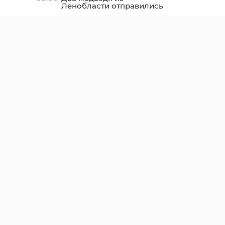
Ленобласти отправились
в заповедник в
Ирландии