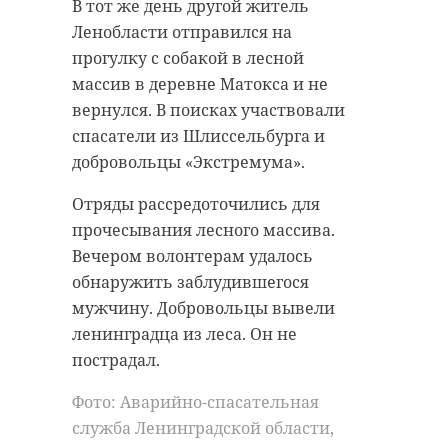
Тогда же в аэропорту Пулково
В тот же день другой житель
были введены временные
Ленобласти отправился на
ограничения на прием и выпуск
прогулку с собакой в лесной
воздушных судов. Они
массив в деревне Матокса и не
Мошенники
действовали чуть более двух часов
вернулся. В поисках участвовали
убедили
- до 09:38. За это время были
школьницу из
спасатели из Шлиссельбурга и
Ретюни
задержаны 28 рейсов. В
добровольцы «Экстремума».
перевести им
настоящий момент аэропорт
полмиллиона
Отряды рассредоточились для
начал обслуживание воздушных
рублей
прочесывания лесного массива.
судов.
Вечером волонтерам удалось
41-летняя жительница деревни Ретюнь
(Лужский район Ленобласти) 8 июля
Жители Петербурга и Ленобласти
обнаружить заблудившегося
сообщила в полицию о
мошенничестве. Жертвой аферистов
также жалуются на сбои в работе
мужчину. Добровольцы вывели
стала 15-летняя дочь заявительницы.
мобильного интернета.
ленинградца из леса. Он не
пострадал.
Фото: PrintScreen видео МО РФ о
Фото:
работе систем ПВО/Архив
https://www.piqsels.com/ru/public-
Фото: Аварийно-спасательная
domain-photo-flvbv
служба Ленинградской области,