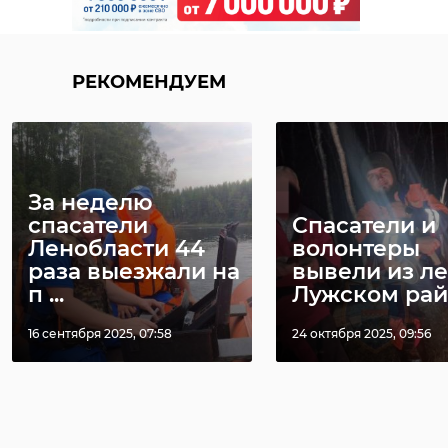
РЕКОМЕНДУЕМ
РЕКОМЕНДУЕМ
На территории
Ленобласти
В Кировском
сняли режим
районе отра
За неделю
воздушной
попытку ата
спасатели
Спасатели и
опасности
беспилотник
Ленобласти 44
волонтеры
раза выезжали на
вывели из ле
11 июля 2025, 10:40
17 июля 2025, 06:26
п ...
Лужском райо
16 сентября 2025, 07:58
24 октября 2025, 09:56