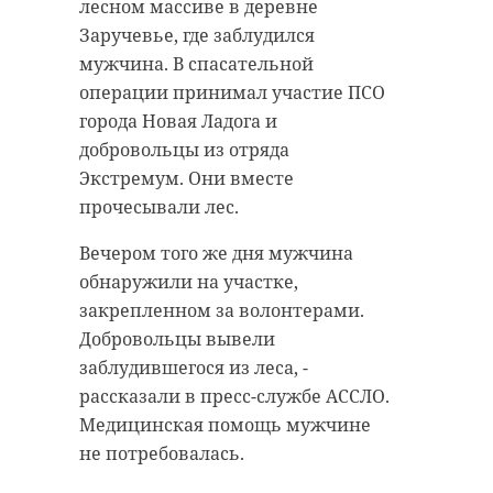
Ленобласти сообщил об опасности
различных организаций. Они
лесном массиве в деревне
БПЛА в воздушном пространстве
убедили женщину отдать все
Заручевье, где заблудился
региона около 07:00.
накопления курьерам для
мужчина. В спасательной
обеспечения безопасности
операции принимал участие ПСО
денежных средств.
города Новая Ладога и
добровольцы из отряда
В итоге, 7 июля пострадавшая
Экстремум. Они вместе
передала неизвестной девушке в
прочесывали лес.
темном плаще 5 039 777 рублей.
Спустя два дня она вновь
Вечером того же дня мужчина
встретилась с курьером, которому
Опасность БПЛА
обнаружили на участке,
объявили в
вручила 5 608 781 рублей.
закрепленном за волонтерами.
Ленобласти
Добровольцы вывели
Общая сумма ущерба составила 10
заблудившегося из леса, -
Утром в пятницу, 11 июля, в воздушном
648 558 рублей, - рассказал
пространстве Ленинградской области
рассказали в пресс-службе АССЛО.
объявили опасность БПЛА. В регионе
источник 47channel. Возбуждено
возможно понижение сигнала
Медицинская помощь мужчине
мобильного интернета.
уголовное дело по статье «Кража».
не потребовалась.
Ведется следствие.