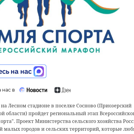
 нас в
 нас в
 нас в
, на Лесном стадионе в поселке Сосново (Приозерский
пилицах, стадион в Подпорожье, Дом культуры в
емьи, любви и верности в Отделении Социального фо
й области) пройдет региональный этап Всероссийско
 в поселке Тельмана и расширение инфраструктуры
тербургу и Ленинградской области подсчитали, сколь
орта". Проект Министерства сельского хозяйства Рос
ок" стали главными темами еженедельного штаба,
ии носят имена Петр и Феврония, которые традицион
 малых городов и сельских территорий, которые люб
ице-губернатор Ленинградской области Евгений
ным счастьем и верностью.