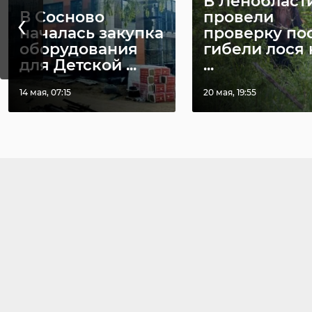
В Ленобласт
Фото: Изображение
01 апреля, 15:54
02 апреля, 12:21
‹
В Сосново
провели
началась закупка
проверку по
оборудования
гибели лося 
СФР
пет
для Детской ...
...
14 мая, 07:15
20 мая, 19:55