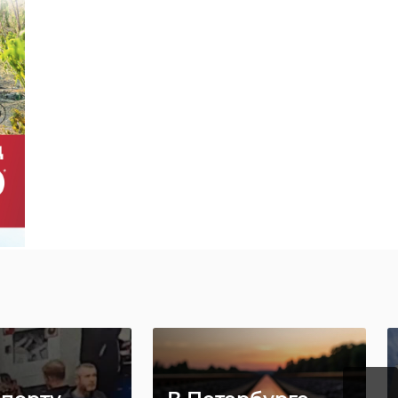
ом,
х и
и.
ты
ройках
В Янино-1
›
ласти
готовится к
ят
открытию новая
менные
школа на 1100
ги ...
мест