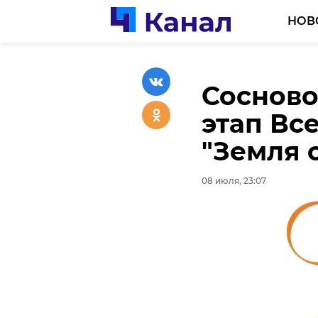
НОВ
Сосново
Евгений
Ко Дню 
этап Вс
Ленобла
Ленобла
"Земля 
рамки 
33,5 ты
08 июля, 23:07
08 июля, 22:02
08 июля, 21:16