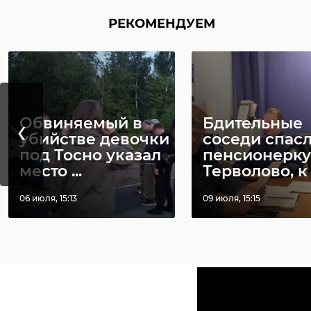
РЕКОМЕНДУЕМ
‹
Обвиняемый в
Бдительные
убийстве девочки
соседи спас
под Тосно указал
пенсионерку
место ...
Терволово, к .
06 июля, 15:13
09 июля, 15:15
Многие экипажи ис
выступать на соре