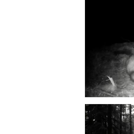
обновлением яхт и 
Для национального 
ожидаемым событие
участников, показ
росту популярности
«ЛАДОГА 
старт яхт
Ладога»
Из бухты Владимир