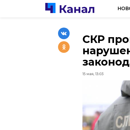
НОВ
СКР про
В Леноб
Ленобла
наруше
собаки 
России 
законод
родите
яхт MX7
15 мая, 13:03
15 мая, 12:23
15 мая, 11:56