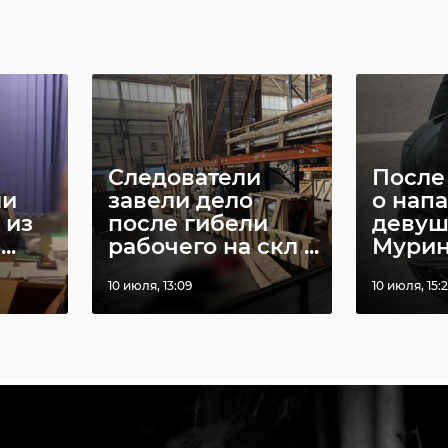
Следователи
После
ли
завели дело
о нап
 из
после гибели
девуш
..
рабочего на скл ...
Мурино
10 июля, 13:09
10 июля, 15:
пользовали межсезонье по-разному: одни продолжал
внованиях в южных регионах страны, другие занимали