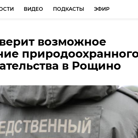
ОСТИ
ВИДЕО
ПОДКАСТЫ
ЭФИР
верит возможное
ласти енотовидные
сть примет Кубок
ние природоохранног
готовятся стать
национального класса
ательства в Рощино
лями
00