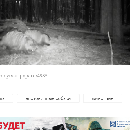
azdoytvaripopare/4585
ка
енотовидные собаки
животные