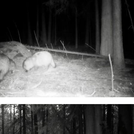
парусного оборудования.
класса MX700 Кубок России остается важным и
м. Прошлогодние соревнования собрали сильный сос
али высокий уровень конкуренции и способствовали
 класса в России.
ФЕСТ» традиционно дал
енной регате «Большая
овская в Приозерском районе вышли 7 парусных судов. Наш