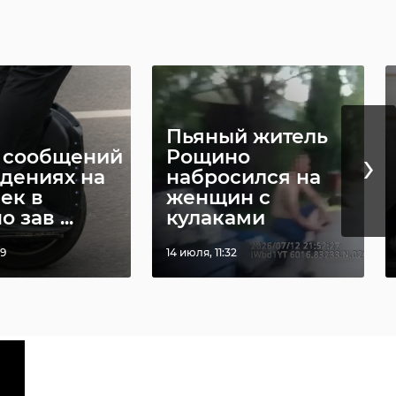
Пьяный житель
›
 сообщений
Рощино
адениях на
набросился на
ек в
женщин с
 зав ...
кулаками
29
14 июля, 11:32
и
сь