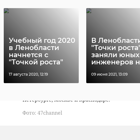
21 сентября 2023, 12:22
09 октября 2025, 13:13
классическую музыку и
периодически меняют
композиции. В сутки
перерабатывают 18 тонн молока.
До конца года буду внедрять план
Учебный год 2020
В Ленобласт
по достижению 25 тонн в день. А в
в Ленобласти
"Точки роста
месяц предприятие выдает
начнется с
заняли юных
"Точкой роста"
инженеров на 
полтора миллиона продукций
разных наименований и вкусов.
17 августа 2020, 12:19
09 июня 2021, 13:09
На данный момент ассортимент
компании представлен в Санкт-
Петербурге, Москве и Краснодаре.
Фото: 47channel
вкусы россии