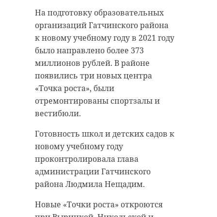
Подписывайтесь на нас в
На подготовку образовательных
организаций Гатчинского района
к новому учебному году в 2021 году
Областные товаропроизводители
было направлено более 373
Подписывайтесь на нас в
включаются в новую борьбу за
миллионов рублей. В районе
звание гастрономического бренда
появились три новых центра
России. Две компании представят
«Точка роста», были
Осенью 2021 года в четырех
Ленинградскую область на втором
отремонтированы спортзалы и
городах Выборгского района
национальном конкурсе
вестибюли.
состоится открытие новых
региональных брендов продуктов
Готовность школ и детских садов к
общественных пространств.
питания "Вкусы России". Среди
новому учебному году
Благоустройство велось в рамках
них — "Молочная Культура".
проконтролировала глава
нацпроекта «Жилье и комфортная
Особой гордостью на предприятии
администрации Гатчинского
среда», сообщили во вторник, 24
считают порционную упаковку,
района Людмила Нещадим.
августа, в пресс-службе
которая сделала молочную
правительства Ленинградской
Новые «Точки роста» откроются
продукцию мобильной. С её
области.