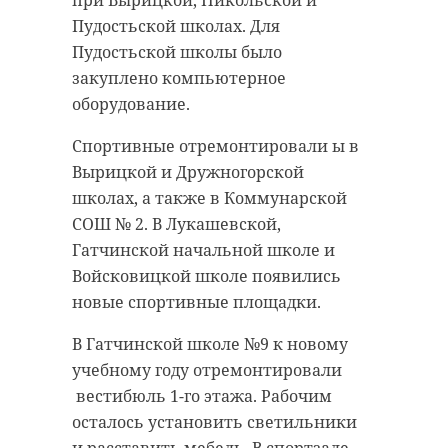
при Вырицкой, Никольской и
помощью ряженку, молоко и
Пудостьской школах. Для
Вскоре в Светогорске появится
прочую продукцию можно пить
Пудостьской школы было
парк около Дома культуры. В
из стакана-кувшина, а йогурт
закуплено компьютерное
Высоцке полным ходом идет
можно съесть, например, в дороге
оборудование.
благоустройство набережной, а в
с помощью маленькой ложки под
Каменногорске заканчивается
крышкой. Упаковка также
Спортивные отремонтировали ы в
второй этап благоустройства
является экологичной — её можно
Вырицкой и Дружногорской
городского парка. Садовый сквер в
сдать на переработку. Как
школах, а также в Коммунарской
Выборге (на участке, где
утверждают на производстве, вся
СОШ № 2. В Лукашевской,
установлен памятник Максиму
продукция производится из
Гатчинской начальной школе и
Горькому) также будет масштабно
цельного молока.
Войсковицкой школе появились
обновлен.
новые спортивные площадки.
Объекты для благоустройства
Мы отличаемся от
В Гатчинской школе №9 к новому
выбрали сами жители.
всех тем, что
учебному году отремонтировали
вестибюль 1-го этажа. Рабочим
вырабатываем
Все муниципальные образования
осталось установить светильники
Выборгского района стремятся
продукцию именно