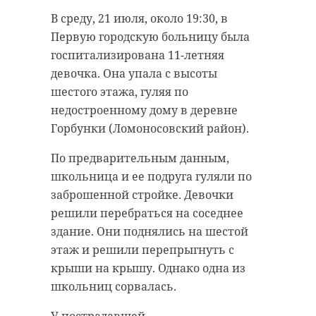
В среду, 21 июля, около 19:30, в
Сегодня, 21 июля, состоялось
После инцидента с семилетним
Первую городскую больницу была
заседание Избирательной
сыном певца Стаса Пьехи
госпитализирована 11-летняя
комиссии Ленинградской области.
возбуждено уголовное дело по
девочка. Она упала с высоты
Там было принято решение о
факту умышленного причинения
шестого этажа, гуляя по
заверение списков кандидатов в
легкого вреда здоровью. Об этом
недостроенному дому в деревне
депутаты областного парламента
сообщили в пресс-службе
Горбунки (Ломоносовский район).
от партий КПРФ и "Единая Россия".
регионального СУ СКР.
По предварительным данным,
От партии "Единая Россия" в
Напомним, в воскресенье, 18
школьница и ее подруга гуляли по
список кандидатов в депутаты
июля, на мальчика напали в
заброшенной стройке. Девочки
вошли 79 человек. Он разделен на
коттеджном поселке в Рощино
решили перебраться на соседнее
общеобластную часть (пять
(Выборгский район Ленинградской
здание. Они поднялись на шестой
кандидатов) и 25
области). Семилетний Петя
этаж и решили перепрыгнуть с
территориальных групп. Список
подружился с сыном футбольного
крыши на крышу. Однако одна из
выдвиженцев от КПРФ состоит из
судьи Владислава Безбородова,
школьниц сорвалась.
71 человека и разделен на
который жил по соседству. Матери