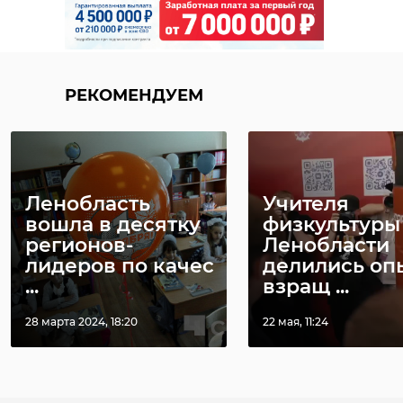
Погода на 1
Погода на 16
января: В
РЕКОМЕНДУЕМ
декабря: В
воскресенье
пятницу ждут
Ленобласти 
мороз до -17
...
15 декабря 2022, 18:18
01 января 2023, 12:20
Ленобласть
Учителя
вошла в десятку
физкультуры
регионов-
Ленобласти
лидеров по качес
делились оп
...
взращ ...
28 марта 2024, 18:20
22 мая, 11:24