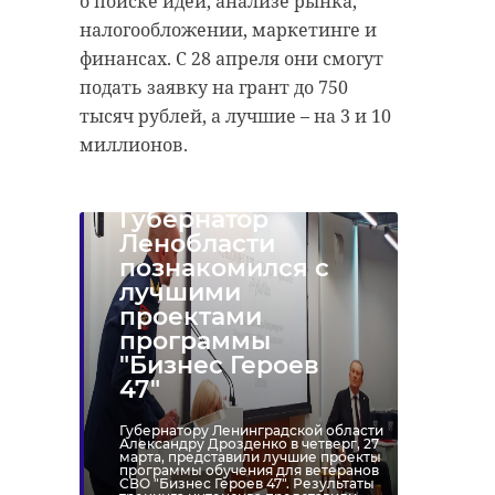
о поиске идей, анализе рынка,
налогообложении, маркетинге и
финансах. С 28 апреля они смогут
подать заявку на грант до 750
тысяч рублей, а лучшие – на 3 и 10
миллионов.
Губернатор
Ленобласти
познакомился с
лучшими
проектами
программы
"Бизнес Героев
47"
Губернатору Ленинградской области
Александру Дрозденко в четверг, 27
марта, представили лучшие проекты
программы обучения для ветеранов
СВО "Бизнес Героев 47". Результаты