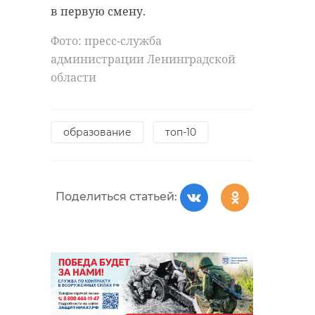
в первую смену.
Фото:
Фото: пресс-служба
https://pxhere.com/ru/photo/906488
администрации Ленинградской
области
погода
погода в ленобалсти
образование
топ-10
синоптики
Поделиться статьей:
Поделиться статьей:
РЕКОМЕНДУЕМ