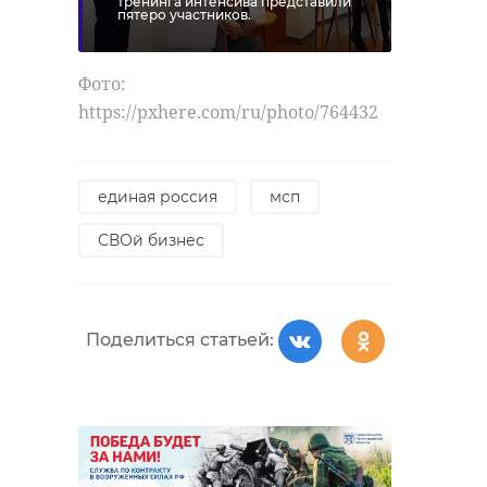
тренинга интенсива представили
пятеро участников.
Фото:
https://pxhere.com/ru/photo/764432
единая россия
мсп
СВОй бизнес
Поделиться статьей: