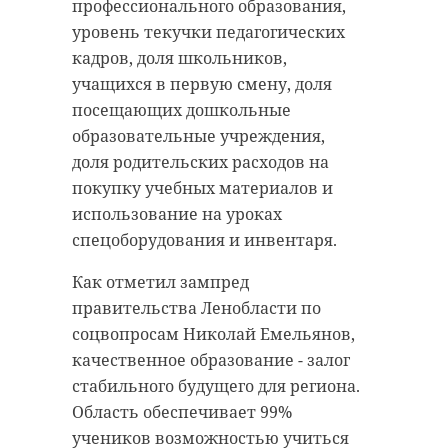
Термометры покажут от -2 до +3.
Ленинградской улице, во втором
профессионального образования,
микрорайоне у 42-го дома, по
уровень текучки педагогических
Днем ожидается западный и юго-
улицам Николо-Беседная и
кадров, доля школьников,
западный ветер силой до 6-11 м/с.
Ярослава Иванова.
учащихся в первую смену, доля
Прогнозируется температурный
посещающих дошкольные
разброс от +10 до +15. На
Превышений концентраций
образовательные учреждения,
побережье местами - до +8.
вредных веществ не
доля родительских расходов на
зафиксировано, отчитались в
покупку учебных материалов и
пресс-службе Госэконадзора.
использование на уроках
спецоборудования и инвентаря.
Фото: Госэконадзор Ленобласти
Как отметил зампред
правительства Ленобласти по
тихвин
экология
соцвопросам Николай Емельянов,
качественное образование - залог
госэконадзор
стабильного будущего для региона.
Область обеспечивает 99%
учеников возможностью учиться
ФГБУ "Северо-Западное УГМС"
Поделиться статьей: