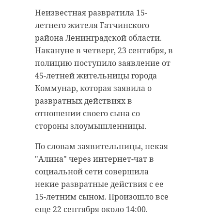
Подписывайтесь на нас в
Неизвестная развратила 15-
летнего жителя Гатчинского
В четверг, 23 сентября, в полицию
района Ленинградской области.
поступило три заявления от
В минувшую ночь службы
Накануне в четверг, 23 сентября, в
пожилых жительниц
Кабардино-Балкарии сообщили о
полицию поступило заявление от
Ленинградской области.
том, что на горе Эльбрус при
45-летней жительницы города
Пенсионерки поверили
восхождении застряли
Коммунар, которая заявила о
банковским мошенникам и
альпинисты, среди которых были
развратных действиях в
перевели на «безопасные» счета
жители Петербурга и Москвы.
отношении своего сына со
2,6 миллиона рублей. Об этом
Операция по спасению длилась до
стороны злоумышленницы.
сообщил источник 47channel в
самого утра. Спасти удалось не
По словам заявительницы, некая
полиции.
всех.
"Алина" через интернет-чат в
В частности, 64-летняя
социальной сети совершила
жительница деревни Порожек
некие развратные действия с ее
(Гатчинский район) 14 сентября
15-летним сыном. Произошло все
Среди
застрявших на
лишилась 1 миллиона 934 тысяч
еще 22 сентября около 14:00.