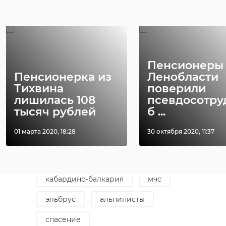
РЕКОМЕНДУЕМ
По данным служб, трое погибли в
метели. Еще двоих эвакуировали
в крайне тяжелом состоянии,
Пенсионеры
после чего они также скончались.
Пенсионерка из
Ленобласти
Тихвина
поверили
Состояние восьми спасенных
лишилась 108
псевдосотру
альпинистов врачи оценивают
тысяч рублей
б ...
как средней тяжести.
01 марта 2020, 18:28
30 октября 2020, 11:37
Фото: Пресс-служба ГУ МЧС по КБР
кабардино-балкария
мчс
эльбрус
альпинисты
спасение