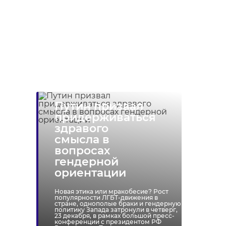
Путин призвал
придерживаться
здравого
смысла в
вопросах
гендерной
ориентации
Новая этика или мракобесие? Рост
популярности ЛГБТ-движения в
стране, однополые браки и гендерную
политику Запада затронули в четверг,
23 декабря, в рамках большой пресс-
конференции с президентом РФ