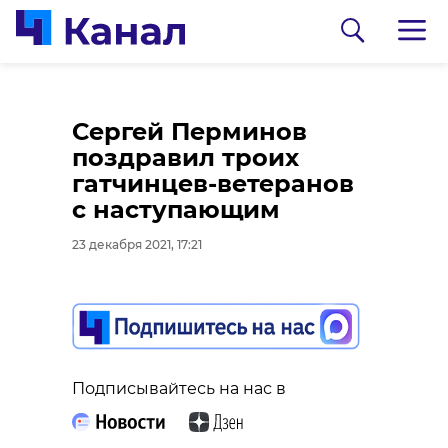
Музыканты из
Президент поставит
Сергей Перминов
Ленобласти и Санкт-
перед
поздравил троих
Петербурга получили
правительством
гатчинцев-ветеранов
Гран-при "Юных
задачу в 2022 году
с наступающим
дарований"
работать в интересах
23 декабря 2021, 17:21
россиян
23 декабря 2021, 16:14
23 декабря 2021, 15:58
Подписывайтесь на нас в
Подписывайтесь на нас в
Подписывайтесь на нас в