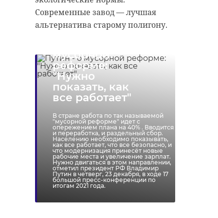
Современные завод — лучшая
альтернатива старому полигону.
Путин - о
мусорной
реформе:
"Нужно
показать, как
все работает"
В стране работа по так называемой
"мусорной реформе" идет с
опережением плана на 40% . Вводится
и переработка, и раздельный сбор.
Населению необходимо показывать,
как все работает, что все безопасно, и
что модернизация принесёт новые
рабочие места и увеличение зарплат.
Нужно двигаться в этом направлении,
отметил президент РФ Владимир
Путин в четверг, 23 декабря, в ходе 17
большой пресс-конференции по
итогам 2021 года.