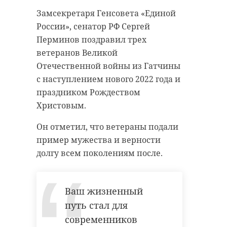
Замсекретаря Генсовета «Единой
Воспитанники школы искусств и
России», сенатор РФ Сергей
музыканты с разных районов
Все уровни власти надо
Перминов поздравил трех
страны опробовали свои силы в
настраивать на обеспечение
ветеранов Великой
областном конкурсе "Юные
лучшего уровня и качества жизни
Отечественной войны из Гатчины
дарования". Всего среди
людей. Это - задача на 2022 год,
с наступлением нового 2022 года и
участников оказались 303
отметил в четверг, 23 декабря,
праздником Рождеством
школьников из творческих школ
президент РФ Владимир Путин во
Христовым.
Ленобласти, Санкт-Петербурга,
время 17 большой пресс-
Он отметил, что ветераны подали
Петрозаводска и Олонца
конференции по итогам 2021 года.
пример мужества и верности
Республики Карелия.
Правительство должно работать в
долгу всем поколениям после.
Как отмечает в четверг, 23
интересах россиян, подчеркнул
декабря, пресс-служба
президент РФ Владимир Путин.
Ваш жизненный
администрации 47 региона, Гран-
при конкурса завоевали
путь стал для
Все уровни власти
представители Ленинградской
современников