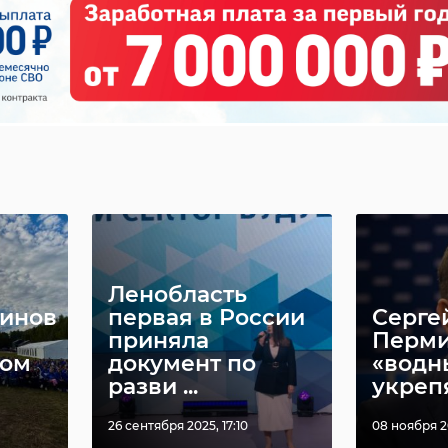
Ленобласть
минов
первая в России
Серге
приняла
Перми
ком
документ по
«водн
разви ...
укрепя
26 сентября 2025, 17:10
08 ноября 20