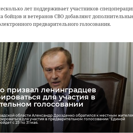
комтранс
общественный транспорт
несколько лет поддерживает участников спецопераци
ла бойцов и ветеранов СВО добавляют дополнительны
электронного предварительного голосования.
и
Губер
ала
В Музее СВО
Леноб
заработала
Алекс
о призвал ленинградцев
выставка картин,
Дрозд
ироваться для участия в
отображающа ...
встрет
тельном голосовании
09 апреля, 12:48
10 апреля, 12
радской области Александр Дрозденко обратился к местным жителя
рироваться для участия в предварительном голосовании "Единой
ойдет с 25 по 31 мая.