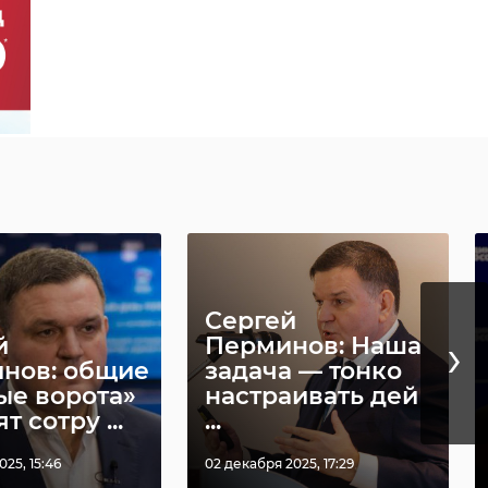
Сергей
›
й
Перминов: Наша
нов: общие
задача — тонко
ые ворота»
настраивать дей
т сотру ...
...
25, 15:46
02 декабря 2025, 17:29