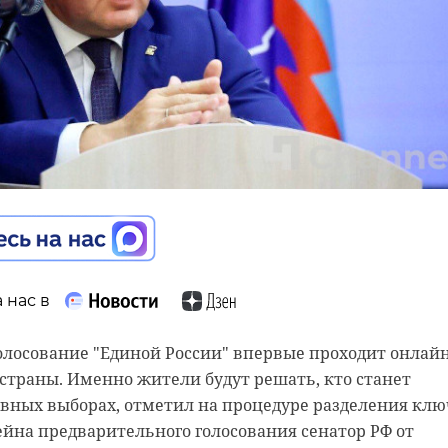
ы СВО и их близкие
олучить бесплатную
 нас в
 нас в
гическую помощь в
 в Ленинградской области изменится маршрут автобус
олосование "Единой России" впервые проходит онлай
. Санкт-Петербург, г. Ломоносов, ж/д ст. Ораниенбаум". 
х страны. Именно жители будут решать, кто станет
асти
онедельник, 25 мая, рассказали в Комитете по транспо
овных выборах, отметил на процедуре разделения кл
йна предварительного голосования сенатор РФ от