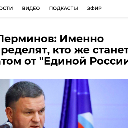
ОСТИ
ВИДЕО
ПОДКАСТЫ
ЭФИР
Перминов: Именно
я в Ленобласти
ределят, кто же стане
ся трасса маршрута №
том от "Единой Росси