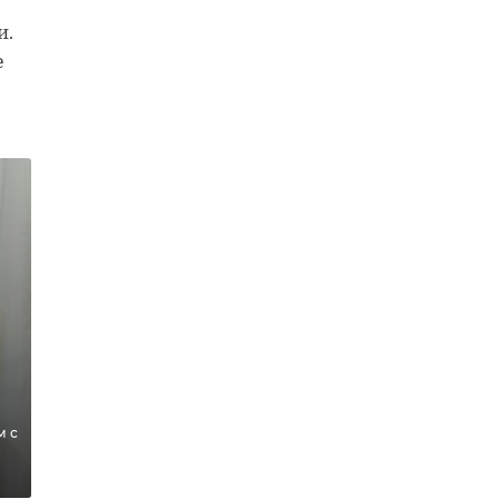
и.
е
натор
Ветераны СВО
›
ласти
поддержали
андр
решение по
енко
усилению защиты
ился ...
в ...
:01
17 апреля, 15:13
м с