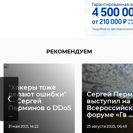
РЕКОМЕНДУЕМ
"Хакеры тоже
‹
делают ошибки"
Сергей Пер
— Сергей
выступил на
Перминов о DDoS
Всероссийс
...
форуме «Гв ...
31 мая 2021, 14:22
25 августа 2025, 06:49