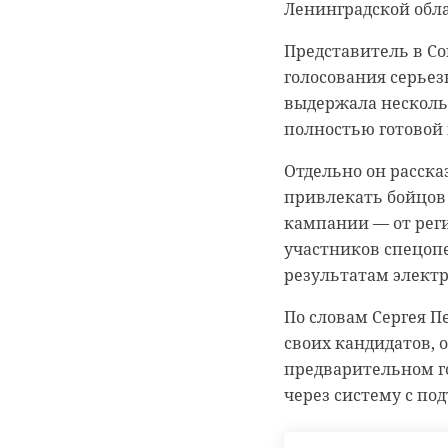
Ленинградской обл
Теперь автобусы по
Университетского п
Представитель в Со
станции Старый Пе
голосования серьез
Подписывайтесь на
схеме до деревни Л
выдержала нескольк
полностью готовой 
В комитете по тра
В Ленинградской об
изменения и планир
Отдельно он расска
обратиться за пси
автобусов.
привлекать бойцов 
"Защитники Отечес
кампании — от реги
Специалисты помога
участников спецоп
эмоциональными пе
результатам электр
психологические п
По словам Сергея П
Помощь доступна не
своих кандидатов, 
работают ППМС-цен
предварительном г
сотрудничестве. Бл
через систему с по
В регионе напомина