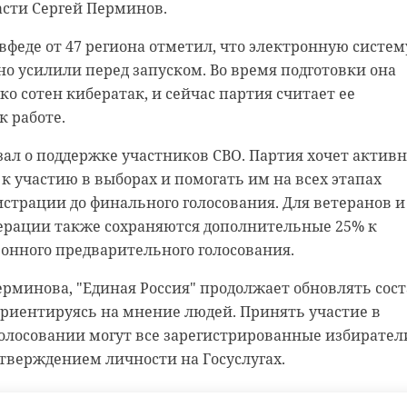
асти Сергей Перминов.
сле Ломоносова будут ехать по действующей трассе до
роспекта, а затем следовать до железнодорожной
вфеде от 47 региона отметил, что электронную систем
тергоф. После этого маршрут продолжится по привыч
но усилили перед запуском. Во время подготовки она
 нас в
аголово.
о сотен кибератак, и сейчас партия считает ее
к работе.
нспорту попросили пассажиров заранее учитывать
ласти ветераны СВО и их семьи могут бесплатно
овать поездки с учетом нового пути следования
зал о поддержке участников СВО. Партия хочет актив
хологической помощью. Поддержку оказывает фонд
к участию в выборах и помогать им на всех этапах
тва".
страции до финального голосования. Для ветеранов и
ют людям справляться со стрессом, тревогой и
ерации также сохраняются дополнительные 25% к
реживаниями, а также помогают вовремя заметить
онного предварительного голосования.
роблемы и подобрать необходимую поддержку.
ерминова, "Единая Россия" продолжает обновлять сос
 только в филиалах фонда. Во всех районах Леноблас
ориентируясь на мнение людей. Принять участие в
тры, с которыми заключены соглашения о
олосовании могут все зарегистрированные избирател
агодаря этому поддержку можно получить рядом с дом
дтверждением личности на Госуслугах.
ют, что обратиться за такой помощью могут как сами