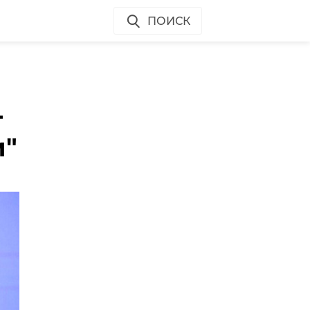
ПОИСК
т
и"