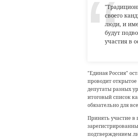
ветераны, так и их 
"Традицион
своего канд
// Мы есть в
MAX
. Н
люди, и им
будут подво
участия в 
СВО
!ви
"Единая Россия" ос
проводит открытое 
депутаты разных ур
итоговый список ка
обязательно для все
// Мы есть в
MAX
. Н
Принять участие в 
Фото: Комтранс Ле
зарегистрированные
подтверждением лич