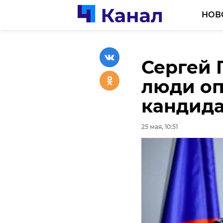
НОВ
Сергей 
С 1 июн
люди оп
изменит
кандида
653
25 мая, 10:51
25 мая, 10:55