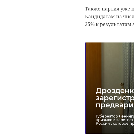
лаголово
Также партия уже 
Кандидатам из чис
25% к результатам 
РЕКОМЕНДУЕМ
В Ленобласт
‹
В Гатчине
работа фили
ветеранам СВО
фонда
Дрозденк
вручили ключи от
"Защитники
зарегистр
автомобилей ...
Отечест ...
предвари
11 марта, 14:22
31 марта, 19:40
Губернатор Ленинг
призывом зарегист
России", которое пр