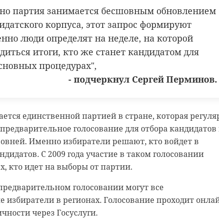
близкие.
но партия занимается бесшовным обновлением
идатского корпуса, этот запрос формируют
е теряйте. //
енно люди определят на неделе, на которой
диться итоги, кто же станет кандидатом для
основных процедурах",
део
фонд «Защитники Отечества»
- подчеркнул Сергей Перминов.
тается единственной партией в стране, которая регуля
предварительное голосование для отбора кандидатов 
овней. Именно избиратели решают, кто войдет в
ндидатов. С 2009 года участие в таком голосовании
х, кто идет на выборы от партии.
е теряйте. //
предварительном голосовании могут все
нобласти
 избиратели в регионах. Голосование проходит онлай
ности через Госуслуги.