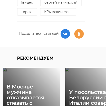
!видео
сергей мачинский
потребовалось
время, чтобы
теракт
КРымский мост
программу
восстановить.
Александр
Поделиться статьей:
Дрозденко,
губернатор
Ленинградской
области
РЕКОМЕНДУЕМ
"Мне с ходу сказали, что задержка
была всего день-два", - рассказал
В Москве
глава 47 региона.
мужчина
У посольства
Отпускные точно задержали
отказывается
Белоруссии 
больше, чем на пару дней,
слезать с
Италии сове