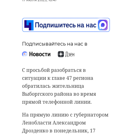
Скорее всего, сбой у
вас. Я попрошу
контрольный
комитет и
специалистов-
Подписывайтесь на нас в
экономистов и
финансистов
Комитета по
С просьбой разобраться в
образованию уже
ситуации к главе 47 региона
завтра, максимум - в
обратилась жительница
среду, выехать в
Выборгского района во время
прямой телефонной линии.
школу и проверить,
почему вовремя не
На прямую линию с губернатором
начисляются
Ленобласти Александром
выплаты. В
Дрозденко в понедельник, 17