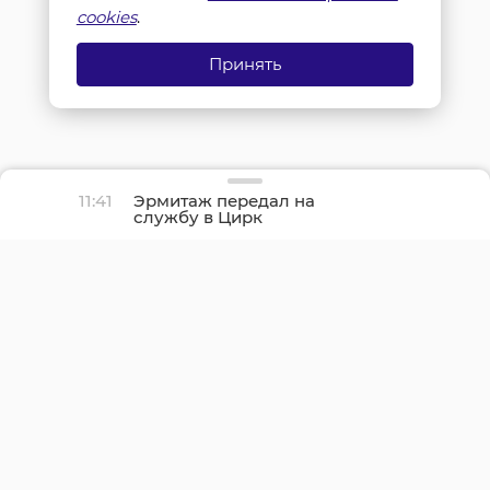
cookies
.
Принять
11:41
Эрмитаж передал на
службу в Цирк
Чинизелли кота по
имени Манеж