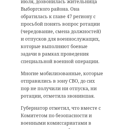
принципе, это все
июля, дозвонилась жительница
должно работать, как
Выборгского района. Она
часы. Оснований для
обратилась к главе 47 региону с
каких-то задержек
просьбой понять вопрос ротации
(чередование, смена должностей)
нет. Скорее всего, это
и отпусков для военнослужащих,
какой-то у вас
которые выполняют боевые
внутренний сбой. Я
задачи в рамках проведения
не хочу думать
специальной военной операции.
плохого, но нужно
досконально за
Многие мобилизованные, которые
последний год-два
отправились в зону СВО, до сих
проверить, как
пор не получили ни отпуска, ни
ротации, отметила звонившая.
начислялись
выплаты, на каких
Губернатор отметил, что вместе с
основаниях и
Комитетом по безопасности и
сколько.
военными комиссариатами в