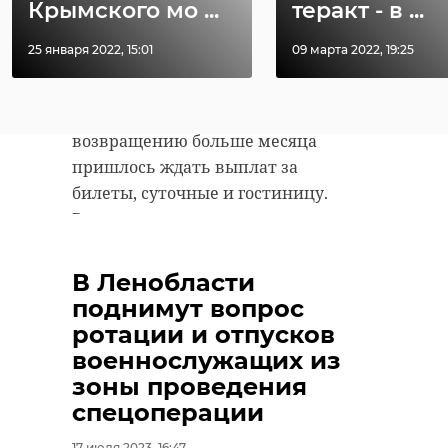
Крымского мо ...
теракт - в ...
уточнила звонившая. По ее
словам, она ездила полностью за
25 января 2022, 15:01
09 марта 2022, 19:25
свой счет в Туапсе, чтобы
поучаствовать в обучении по
программе "Орлята России". По
возвращению больше месяца
пришлось ждать выплат за
билеты, суточные и гостиницу.
Возместили траты лишь частично.
Директор на звонки и сообщения
не отвечала. В бухгалтерии
В Ленобласти
объяснили, что деньги еще не
поднимут вопрос
начислены, поэтому выплат нет, а
ротации и отпусков
в Комитете образования - что
военнослужащих из
также не могут подтвердить
зоны проведения
выплаты на отправку.
спецоперации
17 июля 2023, 16:47