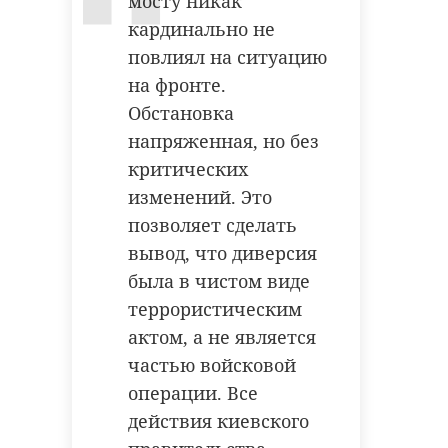
мосту никак
нормативное состояние уже в
добавила женщина.
кардинально не
текущем году.
повлиял на ситуацию
Из-за этого отпускные выплаты
Фото: Анастасия
на фронте.
пришли слишком поздно и
Илюшина\47channel
женщина, которая также является
Обстановка
матерью двух детей-инвалидов,
напряженная, но без
не смогла выкупить
критических
приозерский район
забронированные билеты на поезд
изменений. Это
в специальный оборудованный
позволяет сделать
ремонт дорог
для пассажиров с особенностями
вывод, что диверсия
прямая линия с губернатором
здоровья вагон.
была в чистом виде
террористическим
Звонившая попросила
губернатора разобраться в
актом, а не является
Поделиться статьей:
ситуации, добавив, что
частью войсковой
обращалась в Комитет
операции. Все
образования, где ответили, что
действия киевского
повлиять на ситуацию не могут.