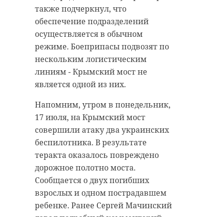
гимназия в Гатчине,
также подчеркнул, что
или школа в
обеспечение подразделений
Кингисеппе или в
осуществляется в обычном
режиме. Боеприпасы подвозят по
Лодейном Поле. У нас
нескольким логистическим
полностью
линиям - Крымский мост не
обеспечено
является одной из них.
финансирование на
все выплаты не
Напомним, утром в понедельник,
только заработной
17 июля, на Крымский мост
платы, а вообще все
совершили атаку два украинских
выплаты, по
беспилотника. В результате
теракта оказалось повреждено
которым мы приняли
дорожное полотно моста.
бюджет. Более того, я
Сообщается о двух погибших
эту информацию
взрослых и одном пострадавшем
получил буквально
ребенке. Ранее Сергей Мачинский
перед эфиром и