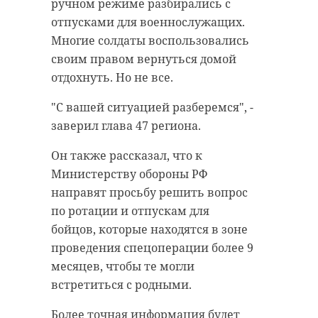
Александр
ручном режиме разбирались с
Дрозденко,
отпусками для военнослужащих.
губернатор
Многие солдаты воспользовались
Ленинградской
своим правом вернуться домой
отдохнуть. Но не все.
области
"С вашей ситуацией разберемся", -
заверил глава 47 региона.
Подключат и Комитет по
соцзащите, чтобы помочь с
Он также рассказал, что к
путевками на отдых для детей,
Министерству обороны РФ
заверил губернатор.
направят просьбу решить вопрос
по ротации и отпускам для
За нарушение сроков выплат
бойцов, которые находятся в зоне
предусмотрена ответственность,
проведения спецоперации более 9
подчеркнул Александр Дрозденко.
месяцев, чтобы те могли
Фото: ЛенТВ24
встретиться с родными.
Более точная информация будет