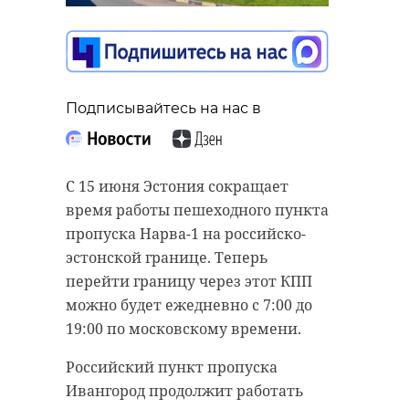
Подписывайтесь на нас в
Подписывайтесь на нас в
На прошлой неделе в лесном
массиве в районе деревни
С 15 июня Эстония сокращает
Хотнежа (Волосовский район
время работы пешеходного пункта
Ленобласти) развернулись
пропуска Нарва-1 на российско-
поисковые работы. В чаще
эстонской границе. Теперь
заблудились двое мужчин.
перейти границу через этот КПП
можно будет ежедневно с 7:00 до
Инцидент произошел в пятницу, 5
19:00 по московскому времени.
июня. На поиски мужчин
отправилась дежурная смена
Российский пункт пропуска
поисково-спасательного отряда
Ивангород продолжит работать