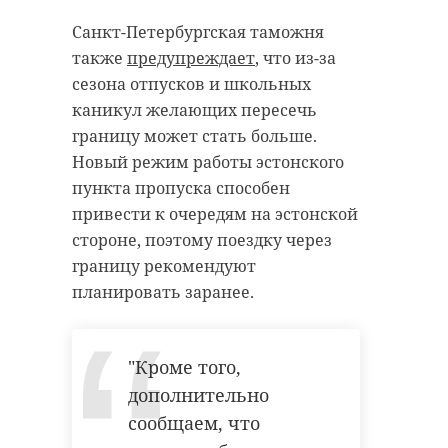
лодкой у
крепости
Санкт-Петербургская таможня
Орешек
также
предупреждает
, что из-за
сезона отпусков и школьных
Вечером в субботу, 6 июня,
сотрудники Аварийно-спасательной
каникул желающих пересечь
службы работали на реке Неве. Они
получили сообщение о том, что возле
границу может стать больше.
крепости Орешек пробило лодку, в
которой находились шесть человек.
Новый режим работы эстонского
пункта пропуска способен
привести к очередям на эстонской
// Мы есть в
MAX
. Не теряйте. //
стороне, поэтому поездку через
Фото: https://t.me/acclenobl/4063
границу рекомендуют
планировать заранее.
аварийно-спасательная служба
"Кроме того,
хотнежа
дополнительно
заблудшие в лесах
сообщаем, что