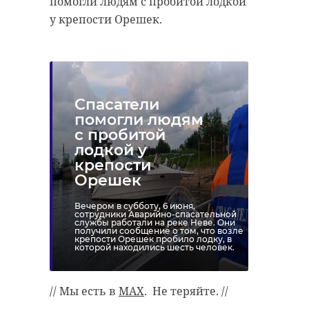
помогли людям с пробитой лодкой
у крепости Орешек.
Спасатели
помогли людям
с пробитой
лодкой у
крепости
Орешек
Вечером в субботу, 6 июня,
сотрудники Аварийно-спасательной
службы работали на реке Неве. Они
получили сообщение о том, что возле
крепости Орешек пробило лодку, в
которой находились шесть человек.
// Мы есть в
MAX
. Не теряйте. //