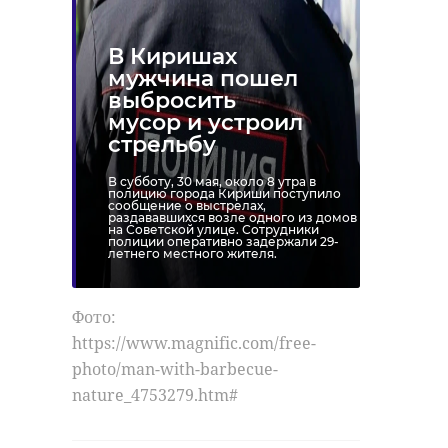
В Киришах
мужчина пошел
выбросить
мусор и устроил
стрельбу
В субботу, 30 мая, около 8 утра в
полицию города Кириши поступило
сообщение о выстрелах,
раздававшихся возле одного из домов
на Советской улице. Сотрудники
полиции оперативно задержали 29-
летнего местного жителя.
Фото:
https://www.magnific.com/free-
photo/man-with-barbecue-
nature_4753279.htm#