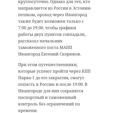
города Тосно. В тот же вечер
круглосуточно. Однако для тех, кто
сотрудники АССЛО обнаружили
направляется из России в Эстонию
пострадавших и вывели к их
пешком, проход через Ивангород
автомобилю.
также будет возможен только с
7:00 до 19:00, чтобы графики
Медицинская помощь им не
работы двух пунктов совпадали,
потребовалась.
рассказал начальник
таможенного поста МАПП
Ранее 47канал сообщал о том, что
Ивангород Евгений Скорюков.
спасатели помогли людям с
пробитой лодкой у крепости
При этом путешественники,
Орешек.
которые успеют пройти через КПП
Нарва-1 до его закрытия, смогут
попасть в Россию и после 19:00. В
Ивангороде для них сохранятся
паспортный и таможенный
Спасатели
контроль без ограничений по
помогли людям
с пробитой
времени.