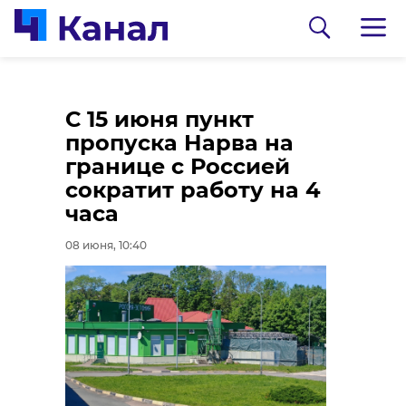
В лесу около
С 15 июня пункт
деревни Хотнежа
пропуска Нарва на
заблудились двое
границе с Россией
мужчин
сократит работу на 4
часа
08 июня, 09:37
08 июня, 10:40