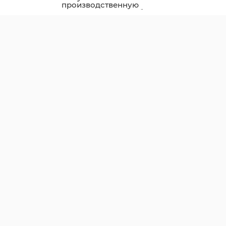
производственную
площадку птицефабрики
«Роскар» в Выборгском
районе подключили к
газу