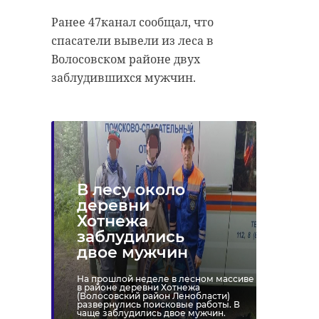
Ранее 47канал сообщал, что
спасатели вывели из леса в
Волосовском районе двух
заблудившихся мужчин.
В лесу около
деревни
Хотнежа
заблудились
двое мужчин
На прошлой неделе в лесном массиве
в районе деревни Хотнежа
(Волосовский район Ленобласти)
развернулись поисковые работы. В
чаще заблудились двое мужчин.