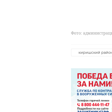
Фото: администрац
киришский райо