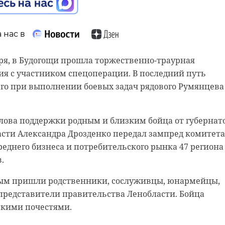
 нас в
бря, в Будогощи прошла торжественно-траурная
я с участником спецоперации. В последний путь
го при выполнении боевых задач рядового Румянцева
лова поддержки родным и близким бойца от губернат
сти Александра Дрозденко передал зампред комитета
реднего бизнеса и потребительского рынка 47 региона
в.
вым пришли родственники, сослуживцы, юнармейцы,
представители правительства Ленобласти. Бойца
скими почестями.