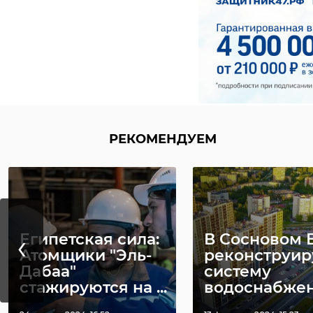
одноклассники
РЕКОМЕНДУЕМ
‹
Египетская сила:
В Сосновом 
Атомщики "Эль-
реконструир
Дабаа"
систему
стажируются на ...
водоснабже