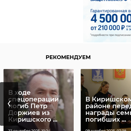
РЕКОМЕНДУЕМ
В ходе
‹
спецоперации
В Киришско
погиб Петр
районе пере
Доржиев из
награды сем
Киришского ...
погибших ...
22 сентября 2025, 10:24
09 октября 2025, 07:38