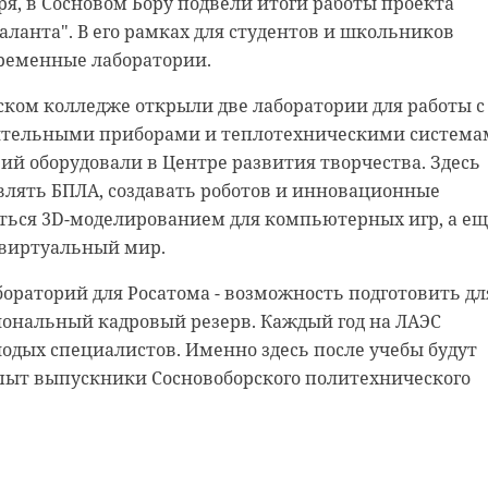
бря, в Сосновом Бору подвели итоги работы проекта
аланта". В его рамках для студентов и школьников
линария, садоводство стали наиболее популярными
ременные лаборатории.
вателей из Ленинградской области в 2023 году. В ТОП
елие и домашние животные.
ском колледже открыли две лаборатории для работы с
тельными приборами и теплотехническими система
ришли аналитики ОК, изучив интерес аудитории к
ий оборудовали в Центре развития творчества. Здесь
м хобби с января по сентябрь 2023 года. Эксперты
влять БПЛА, создавать роботов и инновационные
ность 22 миллиона пользователей, которые ежемесяч
ться 3D-моделированием для компьютерных игр, а ещ
Увлечения».
 виртуальный мир.
соцсети, которые увлекаются кулинарией, чаще всего
ораторий для Росатома - возможность подготовить дл
готовлением выпечки, закусок и основных блюд. Те, 
ональный кадровый резерв. Каждый год на ЛАЭС
ием, больше всего взаимодействовали с контентом о
одых специалистов. Именно здесь после учебы будут
 шитье, оригами и декупаже – технике декорирования
пыт выпускники Сосновоборского политехнического
ью вырезанных из бумаги рисунков. Среди домашних
собак и кошек, внимание пользователей ОК привлек
 рыбы.