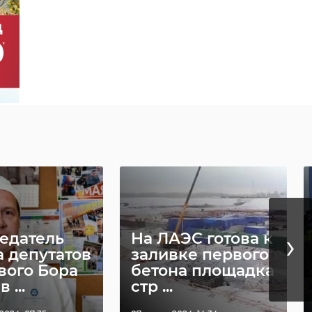
›
едатель
На ЛАЭС готова к
а депутатов
заливке первого
вого Бора
бетона площадка
 ...
стр ...