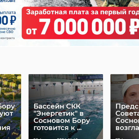
социальные сети
Бору
Бассейн СКК
Предс
уют
"Энергетик" в
Совет
Сосновом Бору
Сосно
ния
готовится к ...
возглав