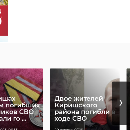
›
ишах
Двое жителей
м погибших
Киришского
ников СВО
района погибли в
ли го ...
ходе СВО
025, 06:55
20 января, 07:16