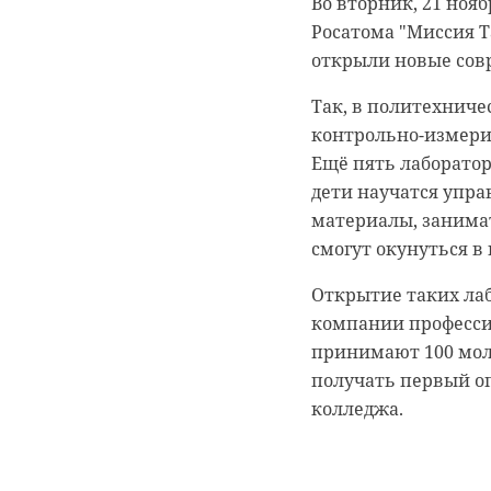
Во вторник, 21 ноя
Росатома "Миссия Т
Мода и красота, ку
открыли новые сов
увлечениями пользо
также вошли рукод
Так, в политехниче
контрольно-измери
К таким выводам п
Ещё пять лаборатор
различным тематика
дети научатся упра
исследовали актив
материалы, занима
посещают раздел «
смогут окунуться в
Так, пользователи 
Открытие таких лаб
интересовались при
компании професси
занимается рукодел
принимают 100 мол
плетении, вязании,
получать первый о
предметов с помощ
колледжа.
животных, помимо 
птицы, рептилии и