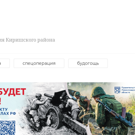
ия Киришского района
н
спецоперация
будогощь