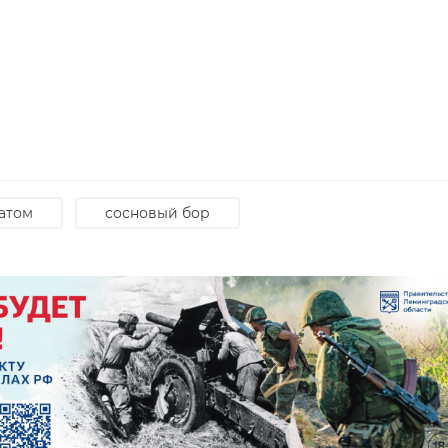
били и путешествия также стали одними из самых
ечений среди пользователей из Ленинградской облас
ичем аудитория автолюбителей в ОК больше всего
рками машин, тюнингом, мотоциклами, ремонтом и
ди контента о путешествиях и отдыхе первое место
и курортам Азии. Чуть менее популярной оказалась
я по России заняли четвертое место по количеству
атом
сосновый бор
еди пользователей ОК увлечений изменялся в
зона. Например, осенью большую популярность
рная тематика. Она занимает первое место в рейтин
ром полугодии ТОП-10 популярных хобби также пополн
ели стали проявлять интерес астрологии, гаданиям,
чении сновидений.