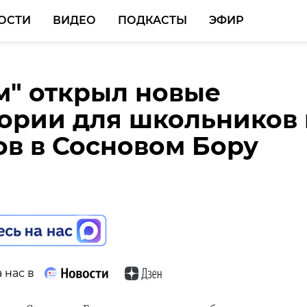
ОСТИ
ВИДЕО
ПОДКАСТЫ
ЭФИР
м" открыл новые
ссники назвали самы
ории для школьников 
ные увлечения
ов в Сосновом Бору
 Ленобласти в 2023
 нас в
 нас в