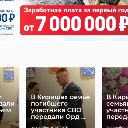
м
В Киришах семье
В Кир
дали
погибшего
семья
ьям
участника СВО
участ
передали Орд ...
переда
20 ноября 2025, 13:35
19 декабря 2