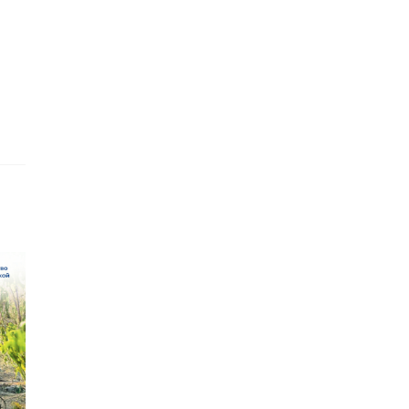
ти,
ге
ила