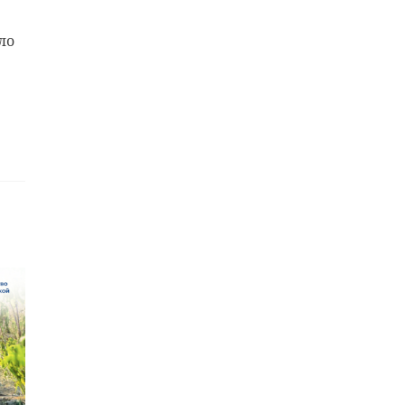
ло
тает