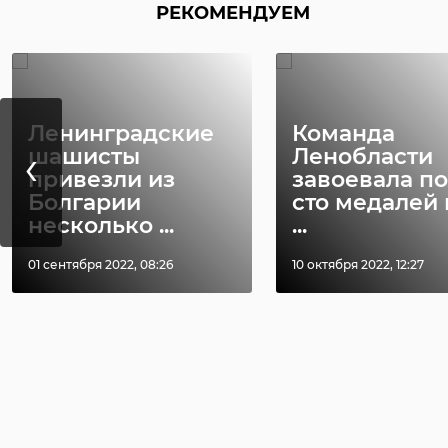
РЕКОМЕНДУЕМ
Ленинградские
Команда
‹
шашисты
Ленобласти
привезли из
завоевала п
Болгарии
сто медалей 
несколько ...
...
01 сентября 2022, 08:26
10 октября 2022, 12:27