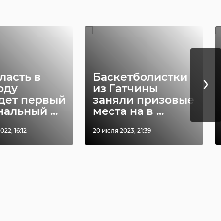
›
ласть в
Баскетболистки
оду
из Гатчины
дет первый
заняли призовые
альный ...
места на в ...
022, 16:12
20 июля 2023, 21:39