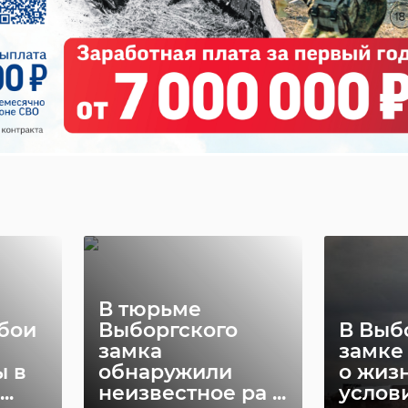
В тюрьме
бои
Выборгского
В Выб
замка
замке
ы в
обнаружили
о жиз
..
неизвестное ра ...
услови