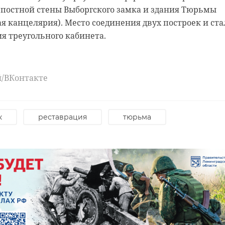
епостной стены Выборгского замка и здания Тюрьмы
ая канцелярия). Место соединения двух построек и ста
я треугольного кабинета.
ласточек охотились на
х над рекой в Ленобласти
й/ВКонтакте
вых насчитывает 19 родов и 88 видов, наибольшая часть которых оби
дская область также может гордиться разнообразием пернатых.
же три вида ласточек над одной рекой удалось Татьяне Ливеровской.
к
реставрация
тюрьма
сти
погода