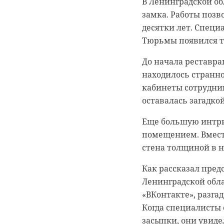
В Ленинградской о
В пятницу, 6 мая, 
замка. Работы позв
прояснениями погод
десятки лет. Специ
показатели термом
Тюрьмы появился тр
Температура воздуха
До начала реставра
Ленобласти ожидаетс
находилось странн
Как сообщил ведущи
кабинеты сотрудни
окажется в тёплом 
оставалась загадкой
запад акватории Ба
Еще большую интри
давление составит 7
помещением. Вмест
В субботу, 7 мая, 
стена толщиной в 
дожди.
Как рассказал пред
Ленинградской обла
«ВКонтакте», разга
Когда специалисты 
засыпки, они увиде