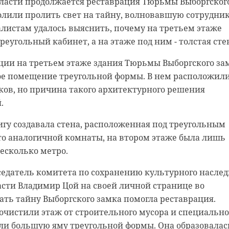
бласти продолжается реставрация Тюрьмы Выборгског
в Ленинградской области ожидается облачная с
олили пролить свет на тайну, волновавшую сотрудни
а. В регионе обойдется без существенных осадков,
алистам удалось выяснить, почему на третьем этаже
етров продолжат расти.
еугольный кабинет, а на этаже под ним - толстая сте
 в Санкт-Петербурге составит от +16 до +18 градусов. 
ции на третьем этаже здания Тюрьмы Выборгского за
я от +14 до +19 градусов.
ое помещение треугольной формы. В нем расположил
й специалист «Центр Фобос» Михаил Леус, регион
ков, но причина такого архитектурного решения
секторе далёкого циклона, центр которого выходит на
.
ренцева моря. Ветер юго-западный 3-8 м/с. Атмосферн
гу создавала стена, расположенная под треугольным
64 мм рт. ст., что выше нормы.
о аналогичной комнаты, на втором этаже была лишь
будет по-прежнему тепло, но местами пройдут небольш
несколько метро.
седатель комитета по сохранению культурного наслед
сти Владимир Цой на своей личной странице во
дать тайну Выборгского замка помогла реставрация.
очистили этаж от строительного мусора и специальн
ли большую яму треугольной формы. Она образовалас