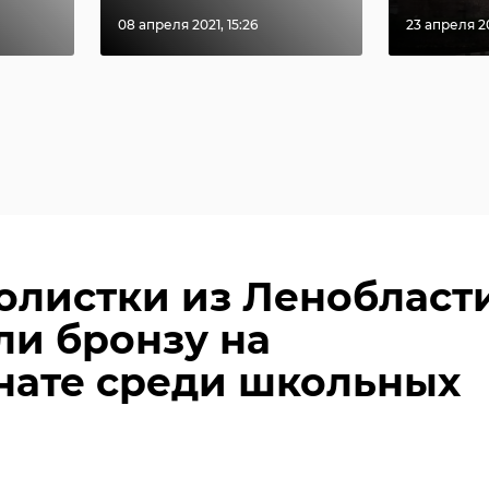
08 апреля 2021, 15:26
23 апреля 20
олистки из Ленобласт
ли бронзу на
нате среди школьных