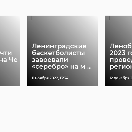
Ленинградские
Леноб
очти
баскетболисты
2023 г
на Че
завоевали
прове
«серебро» на м ...
регион
11 ноября 2022, 13:34
12 декабря 2