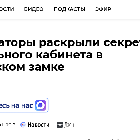
ОСТИ
ВИДЕО
ПОДКАСТЫ
ЭФИР
аторы раскрыли секре
 неделя в Ленобласти
ьного кабинета в
тся облачной и теплой
ком замке
й
 нас в
 нас в