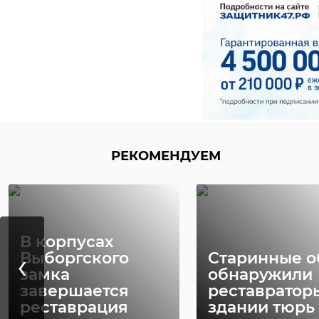
РЕКОМЕНДУЕМ
В корпусах
‹
Выборгского
Старинные о
замка
обнаружили
завершается
реставратор
реставрация
здании тюрь .