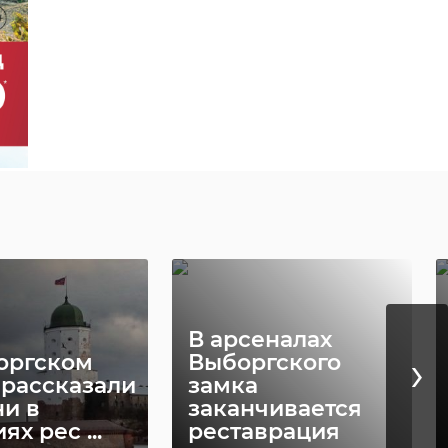
В арсеналах
›
оргском
Выборгского
 рассказали
замка
ни в
заканчивается
ях рес ...
реставрация