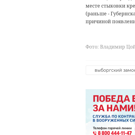
месте стыковки кр
(раньше - Губернск
причиной появлени
Три вида 
насекомы
Фото: Владимир Цо
Семейство ласточко
в Африке. Ленингра
Повстречать сразу 
выборгский замо
Фото: рixabay.com
погода в ленобла