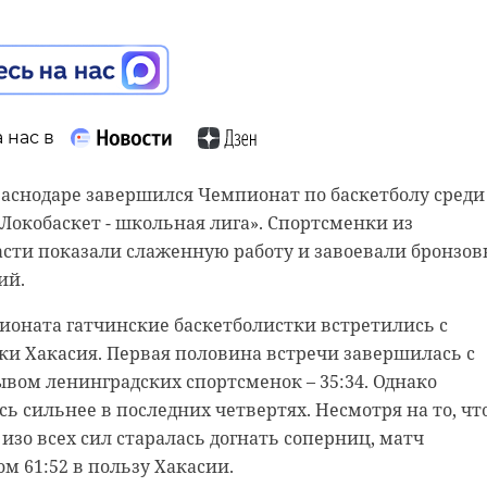
 нас в
раснодаре завершился Чемпионат по баскетболу среди
окобаскет - школьная лига». Спортсменки из
асти показали слаженную работу и завоевали бронзов
ий.
ионата гатчинские баскетболистки встретились с
и Хакасия. Первая половина встречи завершилась с
ом ленинградских спортсменок – 35:34. Однако
ь сильнее в последних четвертях. Несмотря на то, чт
 изо всех сил старалась догнать соперниц, матч
м 61:52 в пользу Хакасии.