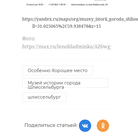
https://yandex.ru/maps/org/muzey_istorii_goroda_shlis
ll=31.025065%2C59.938478&z=15
Фото:
https://max.ru/lenobladminka/AZ6wgjkxTcw
Особенно Хорошее место
Музей истории города
Шлиссельбурга
шлиссельбург
Поделиться статьей: