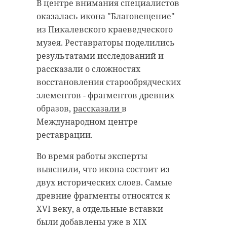
сотрудничестве с украинскими
В центре внимания специалистов
сторонний банковский счет.
спецслужбами.
оказалась икона "Благовещение"
По факту мошенничества было
из Пикалевского краеведческого
Установлено, что он
возбуждено уголовное дело. В ходе
музея. Реставраторы поделились
самостоятельно вышел на
предварительного расследования
результатами исследований и
структуры, связанные с
удалось установить личность
рассказали о сложностях
Министерством обороны
владельца банковского счета, на
восстановления старообрядческих
Украины, и перевел деньги
который были перечислены
элементов - фрагментов древних
международной
деньги. Выборгский городской
образов,
рассказали
в
благотворительной организации,
прокурор принял меры для
Международном центре
которая, как считают
восстановления нарушенных прав
реставрации.
правоохранители, использовалась
пенсионера.
для финансовой поддержки ВСУ и
Во время работы эксперты
украинских террористических
Надзорное ведомство направило в
выяснили, что икона состоит из
организаций.
суд исковое заявление.
двух исторических слоев. Самые
Прокуратура требовала взыскать с
древние фрагменты относятся к
По этому факту следственной
владельца счета неосновательное
XVI веку, а отдельные вставки
службой УФСБ России по 78 и 47
обогащение. Тункинский
были добавлены уже в XIX