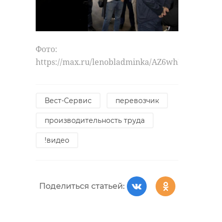
Фото:
https://max.ru/lenobladminka/AZ6whD91VLY
Вест-Сервис
перевозчик
производительность труда
!видео
Поделиться статьей: