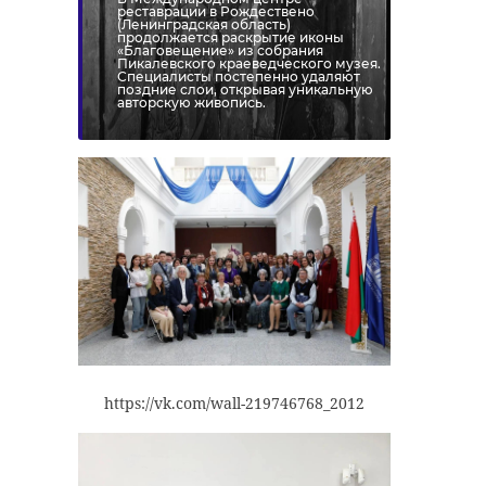
реставрации в Рождествено
(Ленинградская область)
продолжается раскрытие иконы
«Благовещение» из собрания
Пикалевского краеведческого музея.
Специалисты постепенно удаляют
поздние слои, открывая уникальную
авторскую живопись.
РЕКОМЕНДУЕМ
«Бабушка-
Мошенник
травница Мария»
вернет
проведет в
пенсионеру 
https://vk.com/wall-219746768_2012
тюрьме три года
Ленобласти 
...
тысяч р ...
16 июня 2022, 07:47
29 июля 2024, 10:24