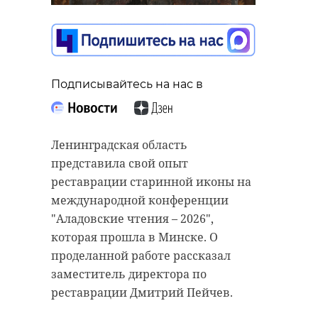
и Ленобласти
сообщили о
задержании
мужчины по делу о
госизмене
Подписывайтесь на нас в
10 июня, 10:54
Подписывайтесь на нас в
Ленинградская область
представила свой опыт
Выборгская городская прокуратура
реставрации старинной иконы на
Подписывайтесь на нас в
провела проверку соблюдения
международной конференции
прав пенсионера, пострадавшего
"Аладовские чтения – 2026",
от действий мошенников.
которая прошла в Минске. О
Сотрудники УФСБ России по
Пожилой человек стал жертвой
проделанной работе рассказал
Петербургу и Ленинградской
аферистов, которые обманным
заместитель директора по
области задержали мужчину,
путем заставили его перевести
реставрации Дмитрий Пейчев.
которого подозревают в
почти 500 тысяч рублей на