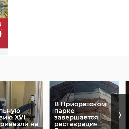
енники
›
и
Таможенники
емистскую
нашли во
атуру среди
внедорожнике из
Грузии штыки, к ...
19 мая, 11:15
В Приоратском
›
льную
парке
вию XVI
завершается
привезли на
реставрация