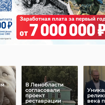
Неизвестный
Тамож
рова
"доброжелатель"
нашл
уговорил
экстр
иностранца вста
литер
...
па ...
22 апреля, 16:33
06 мая, 13:51
ом
В Ленобласти
согласовали
Уника
проект
релик
ю
реставрации
века 