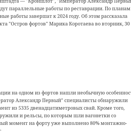
онштадта — "Кроншлот", "Император Александр Первы
ственников в Сети о том, что у россиян на финской
идут параллельные работы по реставрации. По планам
вро, российское торгпредство решило выпустить
ные работы завершат к 2024 году. Об этом рассказала
тко по пунктам расписаны правила перемещения через
кта "Остров фортов" Марика Коротаева во вторник, 30
ссию запрещено предметы роскоши дороже 300 евро за
товую технику — больше 750 евро, музыкальные
остью свыше 1,5 тысячи евро, мотоциклы и скутеры
евро, а также другие дорогостоящие транспортные
енный список также вошли и банкноты евро.
й тигр заглянул на
юр — если они везутся для личного пользования. Есл
 к жителю Приморья
 10 тысяч евро, то их нужно письменно декларировать
ации на одном из фортов нашли необычную особеннос
ператор Александр Первый" специалисты обнаружили
ь в Финляндию:
нт из 5335 двенадцатиметровых свай. Кроме того,
рах;
ружили и рельсы, по которым шли вагонетки со
ный момент на форту уже выполнено 80% монтажно-
2%, в том числе из duty free.
.
 нас в