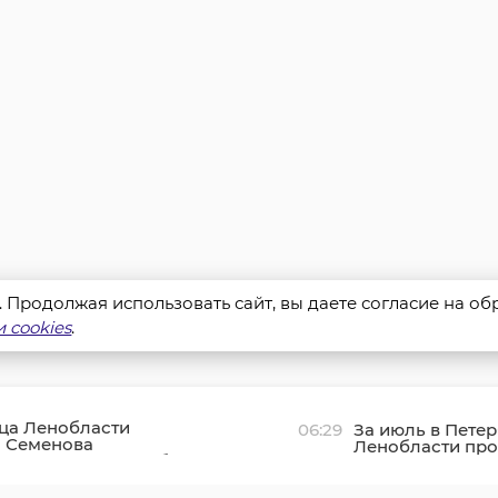
s. Продолжая использовать сайт, вы даете согласие на о
 cookies
.
ца Ленобласти
06:29
За июль в Петер
а Семенова
Ленобласти про
вала столетний юбилей