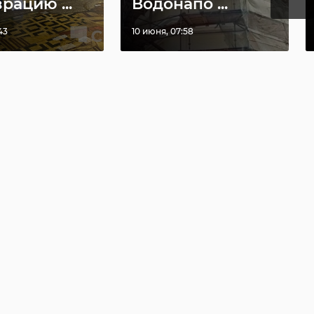
рацию ...
Водонапо ...
43
10 июня, 07:58