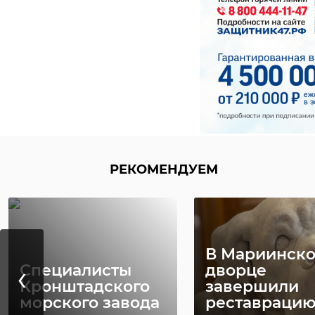
таможня
РЕКОМЕНДУЕМ
Пулковские
В Выборге
‹
таможенники
Светлана Жу
РЕКОМЕНДУЕМ
нашли у
провела
иностранца 67
открытую
частей ...
тренировк ...
08 апреля, 12:18
08 апреля, 21:03
В Мариинск
‹
Специалисты
дворце
Кронштадского
завершили
морского завода
реставраци