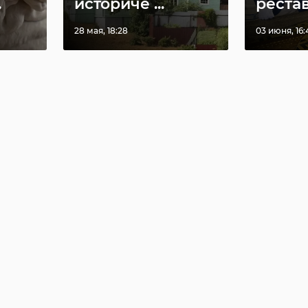
.
историче ...
рестав
28 мая, 18:28
03 июня, 16: