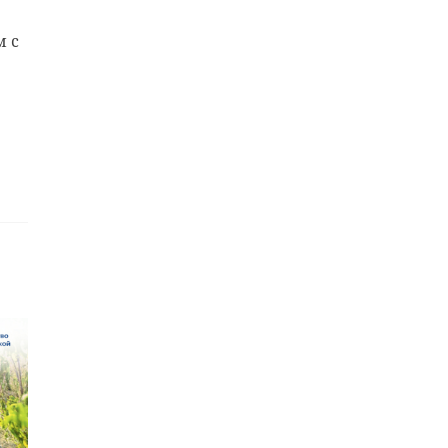
м с
.
, а
ина
,
 у