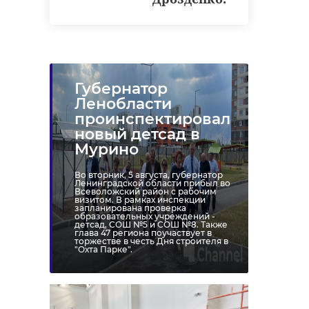
Губернатор
Ленобласти
проинспектировал
новый детсад в
Мурино
Во вторник, 5 августа, губернатор
Ленинградской области прибыл во
Всеволожский район с рабочим
визитом. В рамках инспекции
запланирована проверка
образовательных учреждений -
детсад, СОШ №5 и СОШ №8. Также
глава 47 региона поучаствует в
торжестве в честь Дня строителя в
"Охта Парке".