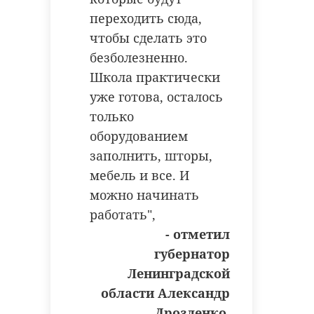
переходить сюда,
Губернатор
чтобы сделать это
Жители Мурино
Ленобласти
безболезненно.
посадят во
посетит
Школа практически
дворах домов
Всеволожск
уже готова, осталось
клен и каштаны
район
только
11 июля 2019, 06:31
02 сентября 2019, 06:46
оборудованием
заполнить, шторы,
мебель и все. И
можно начинать
работать‎",
- отметил
губернатор
Ленинградской
области Александр
Дрозденко.