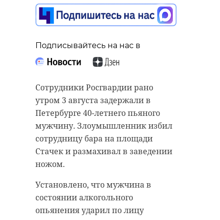
Подписывайтесь на нас в
Подписывайтесь на нас в
Подписывайтесь на нас в
Специалисты проводят третий
Сотрудники Росгвардии рано
этап покоса борщевика на
Во вторник, 5 августа, губернатор
утром 3 августа задержали в
Пулковских высотах. Работы
Ленинградской области прибыл во
Петербурге 40-летнего пьяного
проводятся в рамках проекта
Всеволожский район с рабочим
мужчину. Злоумышленник избил
«Борщевик под контролем»
визитом. В рамках инспекции
сотрудницу бара на площади
Ленинградского областного
запланирована проверка
Стачек и размахивал в заведении
отделения ВООП и компании JTI.
образовательных учреждений -
ножом.
детсад, СОШ №5 и СОШ №8. Также
Покос борщевика осуществляется
Установлено, что мужчина в
глава 47 региона поучаствует в
вблизи Волхонского шоссе и
состоянии алкогольного
торжестве в честь Дня строителя в
Южного кладбища. Для
опьянения ударил по лицу
"Охта Парке".