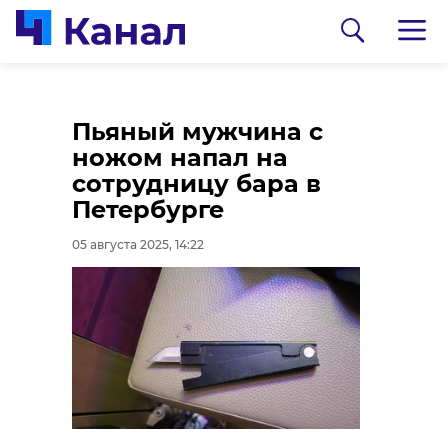
Губернатор
На Пулковских
Пьяный мужчина с
Ленобласти
высотах
ножом напал на
проинспектировал
продолжается покос
сотрудницу бара в
новый детсад в
борщевика
Петербурге
Мурино
05 августа 2025, 13:33
05 августа 2025, 14:22
05 августа 2025, 13:34