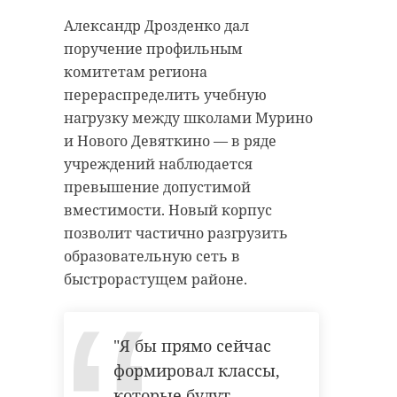
Фото: 47channel
Александр Дрозденко дал
поручение профильным
комитетам региона
александр дрозденко
перераспределить учебную
нагрузку между школами Мурино
всеволожский район
и Нового Девяткино — в ряде
мурино
учреждений наблюдается
превышение допустимой
вместимости. Новый корпус
позволит частично разгрузить
Поделиться статьей:
образовательную сеть в
быстрорастущем районе.
РЕКОМЕНДУЕМ
"‎Я бы прямо сейчас
формировал классы,
которые будут