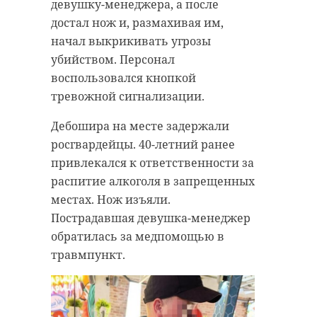
максимальной эффективности
девушку-менеджера, а после
участки, где ранее уже
Первый пункт рабочей поездки -
достал нож и, размахивая им,
проводились работы,
осмотр нового дошкольного
начал выкрикивать угрозы
дополнительно обрабатываются
учреждения на 320 мест при
убийством. Персонал
гербицидами.
Муринской СОШ №5. Детсад уже
воспользовался кнопкой
передали муниципалитету. Он
тревожной сигнализации.
Как уточнили в Ленинградском
полностью готов к приему детей с
областном отделении ВООП,
Дебошира на месте задержали
1 сентября. В саду откроются 18
проект «Борщевик под
росгвардейцы. 40-летний ранее
групп для малышей от 2 до 7 лет.
контролем» направлен на
привлекался к ответственности за
планомерное уничтожение
Внутри обустроены музыкальный
распитие алкоголя в запрещенных
опасного растения. Сорняк мешает
и физкультурный залы, кабинеты
местах. Нож изъяли.
естественной экосистеме и
логопеда и психолога, пищеблок,
Пострадавшая девушка-менеджер
угрожает здоровью людей.
прачечная и колясочная. На
обратилась за медпомощью в
территории — игровые зоны по
травмпункт.
возрастам и прогулочные
В ближайшее время
площадки.
планируется