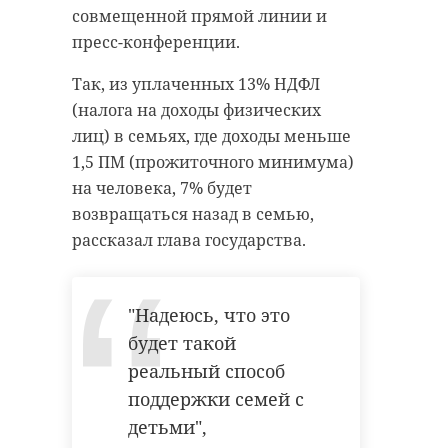
про комплектование ВС РФ
совмещенной прямой линии и
беспилотниками наподобие так
пресс-конференции.
называемой "Бабы Яги" и про
У нас по закону Банк
Так, из уплаченных 13% НДФЛ
перспективы применения БПЛА
России работает
(налога на доходы физических
на гражданке.
независимо. И я
лиц) в семьях, где доходы меньше
стараюсь не
Министерство обороны РФ и
1,5 ПМ (прожиточного минимума)
вмешиваться в
предприятия промышленности
на человека, 7% будет
принимаемые ими
работают над устранением
возвращаться назад в семью,
решения и стараюсь
нехватки беспилотников в зоне
рассказал глава государства.
их оградить от
проведения специальной военной
операции. Эта задача будет
всяческого влияния и
"Надеюсь, что это
решена, рассказал Путин. Глава
давления со стороны.
государства также отметил роль
будет такой
В целом, Банк России
министра обороны, который
реальный способ
не только
лично контролирует данную
поддержки семей с
справляется, а он
сферу, благодаря чему ситуация
детьми",
действует достаточно
изменилась в лучшую сторону.