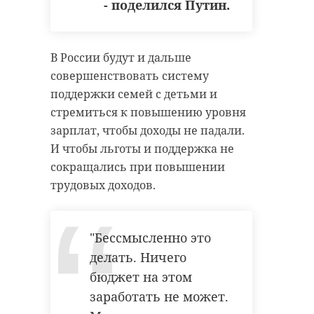
- поделился Путин.
ответственно.
- отметил Владимир
Путин, президент
"Мы будем
В России будут и дальше
России.
продолжать
совершенствовать систему
поддерживать наших
поддержки семей с детьми и
современных
стремиться к повышению уровня
Президент также отметил, что
Кулибиных. Там
зарплат, чтобы доходы не падали.
еще в конце прошлого года
целая система
И чтобы льготы и поддержка не
обсуждал с главой Регулятора и
сокращались при повышении
грантов существует,
правительством необходимость
трудовых доходов.
поддержки. И будем
действий по таргетированию
это делать дальше",
инфляции. По словам Владимира
- подчеркнул Путин.
Путина, одной из текущих
"Бессмысленно это
проблем является снижение
делать. Ничего
инвестиционной активности.
бюджет на этом
Глава государства также
В связи с этим Банк России
заработать не может.
поблагодарил россиян и
вынужден действовать очень