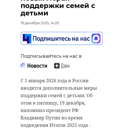
поддерживать наших
поддержки семей с
современных
детьми
Кулибиных"
19 декабря 2025, 14:20
Подписывайтесь на нас в
19 декабря 2025, 13:25
В пятницу, 19 декабря, Центробанк
Подписывайтесь на нас в
снизил ключевую ставку с 16,5%
Подписывайтесь на нас в
до 16% годовых. Президент России
Владимир Путин
прокомментировал решение
С 1 января 2026 года в России
Регулятора ходе Прямой линии.
В пятницу, 19 декабря, президент
вводятся дополнительные меры
РФ Владимир Путин подводит
поддержки семей с детьми. Об
Владимир Путин также отметил,
Итоги 2025 года. Формат -
этом в пятницу, 19 декабря,
что ЦБ находится под постоянным
совмещающий итоговую пресс-
напомнил президент РФ
давлением.
конференцию и прямую линию. В
Владимир Путин во время
ходе общения прозвучал вопрос
подведения Итогов 2025 года -