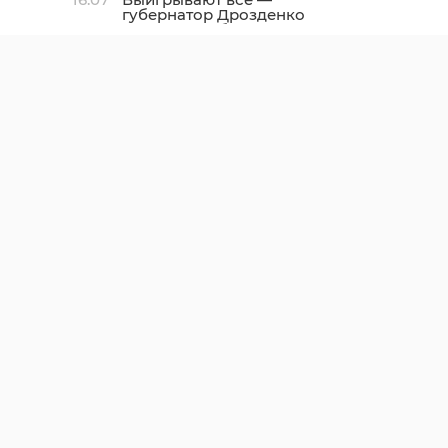
губернатор Дрозденко
рассказал об успехах
программы «Земский
доктор»