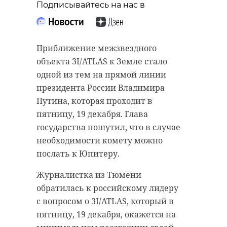
Подписывайтесь на нас в
Поделиться статьей:
Приближение межзвездного
объекта 3I/ATLAS к Земле стало
РЕКОМЕНДУЕМ
одной из тем на прямой линии
президента России Владимира
Путина, которая проходит в
пятницу, 19 декабря. Глава
Политолог
государства пошутил, что в случае
Банк России
Межевич
необходимости комету можно
снизил ключевую
прокоммент
послать к Юпитеру.
ставку в пятый
внешнеполи
раз за 20 ...
...
Журналистка из Тюмени
обратилась к российскому лидеру
13 декабря 2019, 17:18
19 декабря 2025, 20:47
с вопросом о 3I/ATLAS, который в
пятницу, 19 декабря, окажется на