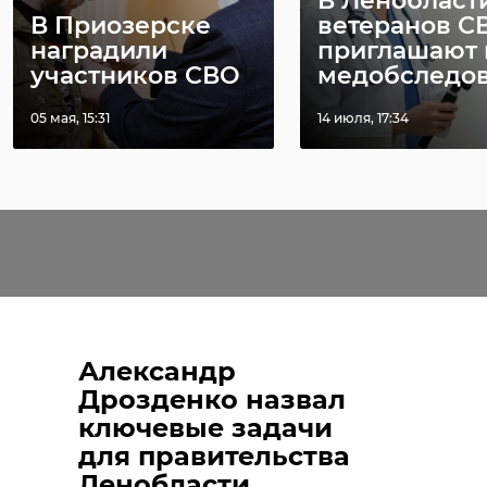
В Ленобласт
В Приозерске
ветеранов С
наградили
приглашают 
участников СВО
медобследов 
05 мая, 15:31
14 июля, 17:34
Александр
Дрозденко назвал
ключевые задачи
для правительства
Ленобласти