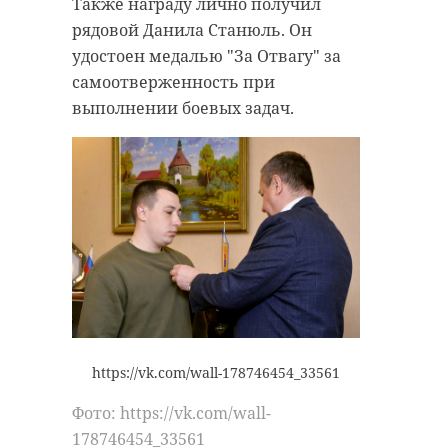
Также награду лично получил
рядовой Данила Станюль. Он
удостоен медалью "За Отвагу" за
самоотверженность при
выполнении боевых задач.
https://vk.com/wall-178746454_33561
Фото: https://vk.com/wall-
178746454_33561