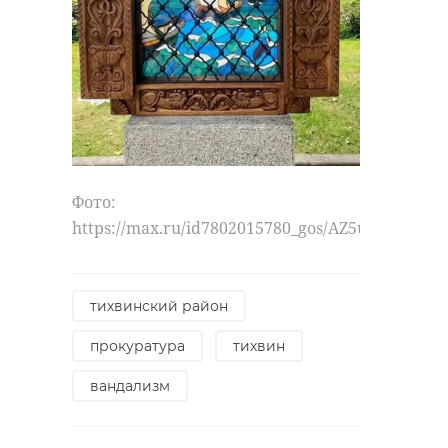
Фото:
https://max.ru/id7802015780_gos/AZ5uW9PIF8c
Фото: 47 канал
тихвинский район
прокуратура
тихвин
кировск
ркс-энерго
вандализм
Поделиться статьей: