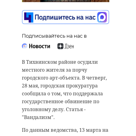
Подписывайтесь на нас в
Подписывайтесь на нас в
Подписывайтесь на нас в
В Кировской гимназии восемь
Несанкционированные свалки в
В Тихвинском районе осудили
учеников энергокласса прошли
деревне Яльгелево
местного жителя за порчу
свой первый выпускной экзамен
(Ломоносовский район)
городского арт-объекта. В четверг,
и сделали первые шаги в
ликвидировали по требованию
28 мая, городская прокуратура
профессию. Итоговая защита
прокуратуры, сообщила пресс-
сообщила о том, что поддержала
проектов прошла в районном
служба надзорного ведомства
государственное обвинение по
отделении компании "РКС-энерго".
Ленинградской области.
уголовному делу. Статья -
"Вандализм".
Обучение стартовало в сентябре
Прокурорская проверка показала,
2025 года и включало 144 часа
что на земельных участках
По данным ведомства, 13 марта на