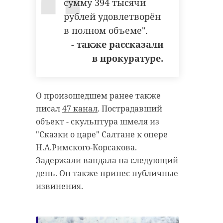
Бислана Гайрабекова,
сумму 394 тысячи
председателя постоянной
несанкционированная свалка
рублей удовлетворён
комиссии по ЖКХ и ТЭК ЗакСа
в полном объеме".
ломоносовский район
Ленобласти Михаила Коломыцева
- также рассказали
и первого замглавы
яльгелево
прокуратура
в прокуратуре.
администрации Кировского
района Алексея Мендунена. Все
ученики успешно защитились и
О произошедшем ранее также
Поделиться статьей:
получили свидетельства о первой
писал
47 канал
. Пострадавший
профессии — слесарь-
объект - скульптура шмеля из
электромонтажник.
"Сказки о царе" Салтане к опере
Н.А.Римского-Корсакова.
Задержали вандала на следующий
день. Он также принес публичные
извинения.
РКС-энерго
обучает
студентов