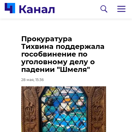
Школьники
В деревне Яльгелево
Прокуратура
Кировской гимназии
ликвидировали
Тихвина поддержала
получили первую
незаконные свалки
гособвинение по
профессию
после проверки
уголовному делу о
электромонтажника
прокуратуры
падении "Шмеля"
28 мая, 14:49
28 мая, 14:44
28 мая, 15:36