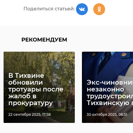
Поделиться статьей:
РЕКОМЕНДУЕМ
РЕКОМЕНДУЕМ
В Кировске
В Кировске
открыли
В Тихвине
прошло закрытие
энергокласс 
обновили
Экс-чиновни
первой смены
оборудовани
тротуары после
незаконно
пилотного пр ...
уро ...
жалоб в
трудоустрои
прокуратуру
Тихвинскую п 
31 июля 2023, 13:36
13 ноября 2025, 12:50
22 сентября 2025, 17:58
30 октября 2025, 06:51