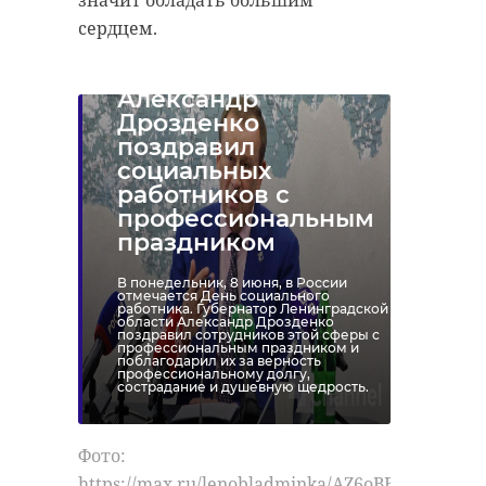
значит обладать большим
сердцем.
Александр
Дрозденко
поздравил
социальных
работников с
профессиональным
праздником
В понедельник, 8 июня, в России
отмечается День социального
работника. Губернатор Ленинградской
области Александр Дрозденко
поздравил сотрудников этой сферы с
профессиональным праздником и
поблагодарил их за верность
профессиональному долгу,
сострадание и душевную щедрость.
Фото:
https://max.ru/lenobladminka/AZ6oBBTGR1Q