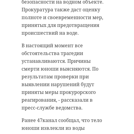
математику сдавали 2955 человек,
данным ведомства, погиб 17-
безопасности на водном объекте.
базовую — более трех тысяч
летний юноша. Спасатели
Прокуратура также даст оценку
школьников. Свои результаты
извлекли из воды тело подростка.
полноте и своевременности мер,
ребята узнают не позднее 23
принятых для предотвращения
Что стало причиной трагедии, не
июня.
происшествий на воде.
сообщается.
Математика является одним из
В настоящий момент все
Фото: Изображение создано при
двух обязательных предметов для
обстоятельства трагедии
помощи нейросети
получения аттестата. 4 июня
устанавливаются. Причины
школьники сдавали ЕГЭ по
смерти юноши выясняются. По
русскому языку.
результатам проверки при
всеволожский район
выявлении нарушений будут
Фото:
приняты меры прокурорского
утонул человек
https://max.ru/obr_47/AZ6nesRbT80
реагирования, - рассказали в
пресс-службе ведомства.
Поделиться статьей:
егэ
математика
Ранее 47канал сообщал, что тело
юноши извлекли из воды