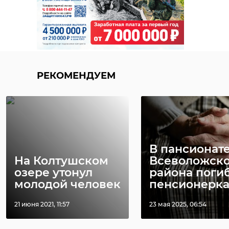
РЕКОМЕНДУЕМ
В пансионат
На Колтушском
Всеволожско
озере утонул
района поги
молодой человек
пенсионерк
21 июня 2021, 11:57
23 мая 2025, 06:54