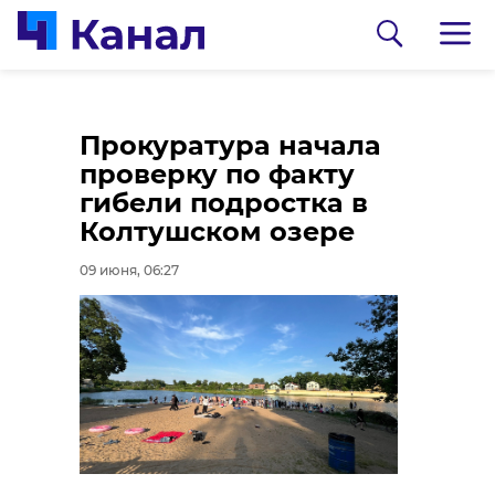
В Ленобласти почти
Во Всеволожском
Прокуратура начала
6 тысяч выпускников
районе утонул 17-
проверку по факту
11-х классов сдали
летний подросток
гибели подростка в
ЕГЭ по математике
Колтушском озере
08 июня, 19:51
08 июня, 20:18
09 июня, 06:27