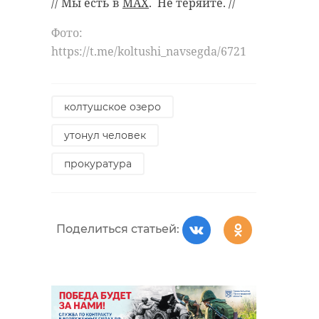
// Мы есть в
MAX
. Не теряйте. //
5,5 тысяч
Более пяти 
выпускников
школьников
Фото:
Ленобласти сели
Ленобласти
https://t.me/koltushi_navsegda/6721
за парты, чтоб ...
сдали ЕГЭ по .
29 мая 2019, 14:14
01 июня 2023, 13:35
колтушское озеро
утонул человек
прокуратура
Поделиться статьей: