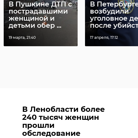
В Пушкине ДТП с
В Петербург
пострадавшими
возбудили
женщиной и
уголовное д
детьми обер ...
после убийств
19 марта, 21:40
17 апреля, 17:12
В Ленобласти более
240 тысяч женщин
прошли
обследование