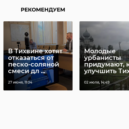
РЕКОМЕНДУЕМ
В Тихвине хотят
Молодые
отказаться от
урбанисты
песко-соляной
придумают, 
смеси дл ...
улучшить Ти
27 июня, 11:04
02 июля, 14:49