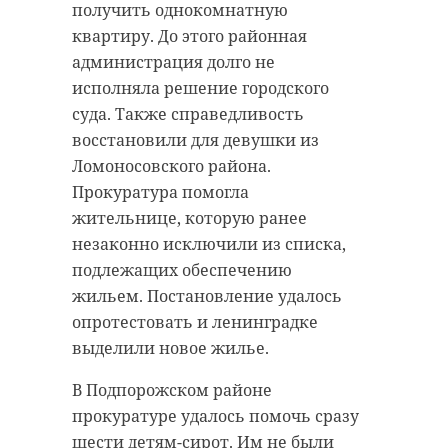
«Гатчина-город воинской славы».
получить однокомнатную
цвета) и ландыш майский.
квартиру. До этого районная
Пробег - 17 по счету, он проводится
администрация долго не
Данные виды не значатся в
с 2006 года.
исполняла решение городского
Красной книге РФ. Однако если
суда. Также справедливость
продолжить их собирать массово,
восстановили для девушки из
то эта ситуация быстро
Ломоносовского района.
поменяется.
В
Прокуратура помогла
Ленинградской
В Росприроднадзоре напомнили,
жительнице, которую ранее
области
что за покупку весенних букетов
незаконно исключили из списка,
проходит
дикоросов тоже следует
подлежащих обеспечению
автопробег
административная
жильем. Постановление удалось
"Никто не забыт,
ответственность.
ничто не
опротестовать и ленинградке
забыто"-2023
выделили новое жилье.
Колонна из машин и мотоциклистов
В Подпорожском районе
посетит военные мемориалы и
Фото: СЗМУ Росприроднадзора
откроет Вахту Памяти.
прокуратуре удалось помочь сразу
шести детям-сирот. Им не были