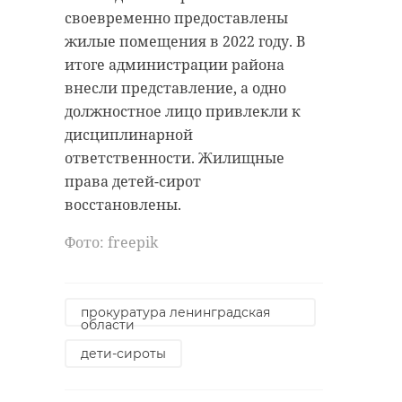
своевременно предоставлены
росприроднадзор
жилые помещения в 2022 году. В
Фото: 47channel
первоцвет
итоге администрации района
внесли представление, а одно
должностное лицо привлекли к
автопробег
дисциплинарной
Поделиться статьей:
ответственности. Жилищные
права детей-сирот
восстановлены.
Поделиться статьей:
Фото: freepik
прокуратура ленинградская
области
дети-сироты