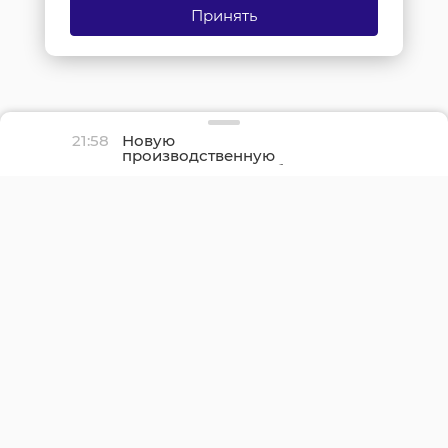
Принять
21:58
Новую
производственную
площадку птицефабрики
«Роскар» в Выборгском
районе подключили к
газу