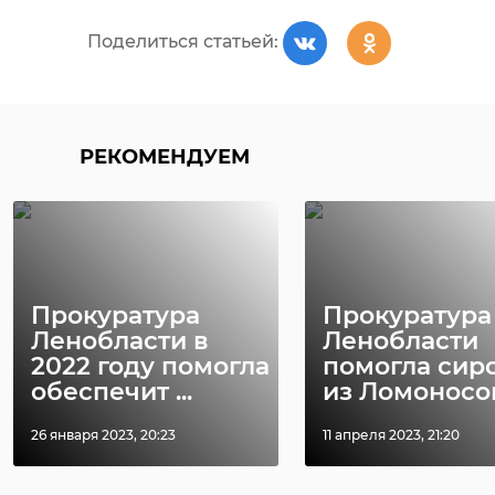
Поделиться статьей:
РЕКОМЕНДУЕМ
РЕКОМЕНДУЕМ
В Гатчинском
В Ленобласт
районе стартовал
прошел XIX
автопробег
автопробег
"Никто не з ...
"Никто не забы
Прокуратура
Прокуратура
Ленобласти в
Ленобласти
27 апреля 2024, 15:12
27 апреля 2024, 17:46
2022 году помогла
помогла сир
обеспечит ...
из Ломоносовс
26 января 2023, 20:23
11 апреля 2023, 21:20