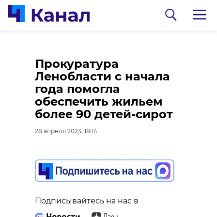
В Ленинградской
Жителей и гостей
Прокуратура
области завершился
Петербурга призвали
Ленобласти с начала
автопробег "Никто не
не собирать, не
года помогла
забыт, ничто не
продавать и не
обеспечить жильем
забыто"
покупать первоцветы
более 90 детей-сирот
28 апреля 2023, 18:12
28 апреля 2023, 18:00
28 апреля 2023, 18:14
Подписывайтесь на нас в
Подписывайтесь на нас в
Подписывайтесь на нас в