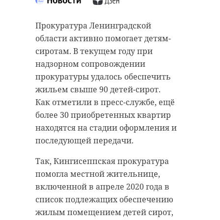
Перед автопробегом во
В преддверии майских
Прокуратура Ленинградской
Всеволожске у мемориала
праздников СЗМУ
области активно помогает детям-
"Румболовская гора" прошел
Росприроднадзора призывает
сиротам. В текущем году при
торжественный митинг.
поучаствовать в природоохранной
надзорном сопровождении
Собравшихся поприветствовал
акции "Осторожно, первоцвет!".
прокуратуры удалось обеспечить
губернатор Ленинградской
жильем свыше 90 детей-сирот.
То есть, не собирать, не продавать
области Александр Дрозденко.
Как отметили в пресс-службе, ещё
и не покупать первые весенние
более 30 приобретенных квартир
В Ленинградской области
цветы.
находятся на стадии оформления и
завершился автопробег "Никто не
последующей передачи.
Чаще всего собирают
забыт, ничто не забыто",
печеночницу благородную - цветы
посвященный 78-летию Победы в
Так, Кингисеппская прокуратура
с околоцветником лилово-синего
Великой Отечественной войне.
помогла местной жительнице,
цвета. А еще - ветреницу
Участники преодолели почти 200
включенной в апреле 2020 года в
дубравную (представитель
километров и прибыли на
список подлежащих обеспечению
семейства лютиковых с
последнюю точку — к стеле
жилым помещением детей сирот,
крупными цветками белого