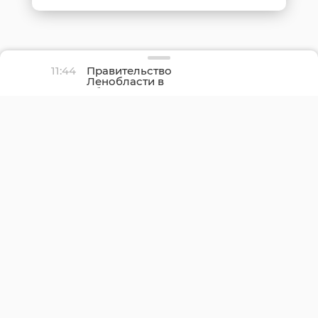
11:44
Правительство
Ленобласти в
обращении напомнило
про День окончания
Ленинградской битвы