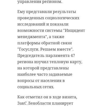
управления регионом.
ДТП в салоне транспорта
Напомним, клуб загородного дома
находились пассажиры.
Ему представили результаты
расположился на берегу Хепоярви
Моментом аварии поделилась
проведенных социологических
с захватом прибрежной
Лена Осечко в группе "Мой
исследований и показали
территории. При этом у
Сосновый Бор" во "ВКонтакте".
возможности системы "Инцидент
арендодателя земель отсутствует
менеджмента", а также
договор водопользования. Этот
платформы обратной связи
факт стал причиной судебного
"Госуслуги. Решаем вместе".
разбирательства.
Председатель парламента 47
Юлия Кирпичникова\Мой Сосновый
Фото: Госэконадзор Ленобласти
региона изучил тепловую карту,
Бор
на которой представлены
На опубликованном видео можно
наиболее часто задаваемые
госэконадзор
заметить, как автобус на полной
вопросы от населения в
скорости улетает в кювет.
социальных сетях.
озеро хепоярви
Водитель, чей регистратор поймал
Как отметил он в ходе визита,
судебные приставы
момент аварии, чудом
ЗакС Ленобласти планирует
уворачивается от столкновения и