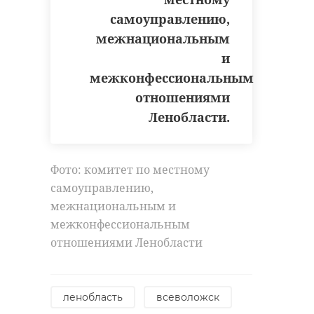
47channel.
самоуправлению,
Настроение —
межнациональным
праздничное!
и
житель Старой
межконфессиональным
Ладоги
старая ладога
отношениями
Ленобласти.
выборы президента россии
казахстан
старая ладога
казахстан
Фото: комитет по местному
международные наблюдатели
самоуправлению,
выборы президента россии
межнациональным и
межконфессиональным
Поделиться статьей:
отношениями Ленобласти
Поделиться статьей:
ленобласть
всеволожск