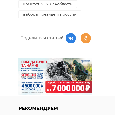
Комитет МСУ Ленобласти
выборы президента россии
Поделиться статьей:
РЕКОМЕНДУЕМ
Представите
Международный
Казахстана
наблюдатель
прибыли на
оценил работу
избирательн
избирательно ...
уч ...
15 марта 2024, 17:26
16 марта 2024, 12:28
РЕКОМЕНДУЕМ