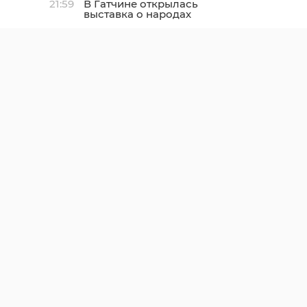
21:59
В Гатчине открылась
выставка о народах
Севера и ледоколе
«Красин»