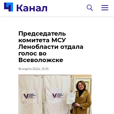
Председатель
комитета МСУ
Ленобласти отдала
голос во
Всеволожске
16 марта 2024, 13:35
0:00
0:00
/ 0:00
/ 0:00
47channel
47channel
Международные
Представители
наблюдатели из
Казахстана прибыли