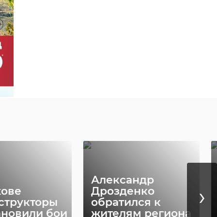
Александр
›
хове
Дрозденко
структоры
обратился к
ановили бои
жителям региона