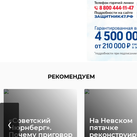
РЕКОМЕНДУЕМ
‹
«Советский
На Невском
Нюрнберг».
пятачке
Почему приговор
реконструир