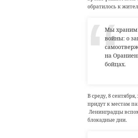
аварийных 
обратилось к жител
идет отдел
рассчитыва
выдавать к
Мы храним 
Иго
войны: о з
самоотверж
на Ораниен
бойцах.
Фото: Администрац
дружная горка
В среду, 8 сентябр
придут к местам па
расселение авар
Ленинградцы вспомн
блокадные дни.