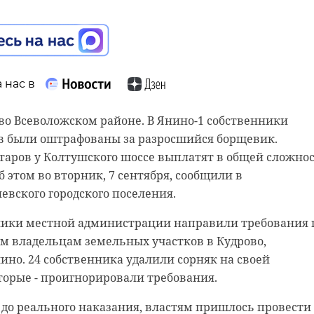
 нас в
во Всеволожском районе. В Янино-1 собственники
в были оштрафованы за разросшийся борщевик.
таров у Колтушского шоссе выплатят в общей сложно
б этом во вторник, 7 сентября, сообщили в
вского городского поселения.
ники местной администрации направили требования 
м владельцам земельных участков в Кудрово,
ино. 24 собственника удалили сорняк на своей
торые - проигнорировали требования.
 до реального наказания, властям пришлось провести