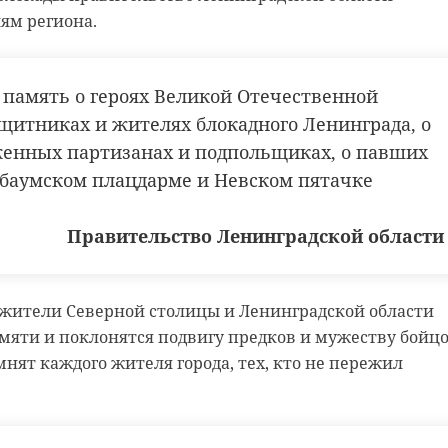
домов вышло на финишную прямую, сейчас
ям региона.
ка в жилых помещениях. Мы очень
ем, что в октябре - ноябре сможем начать
лючи первым переселенцам.
память о героях Великой Отечественной
рь Отс, глава администрации Дружногорского
ащитниках и жителях блокадного Ленинграда, о
городского поселения
енных партизанах и подпольщиках, о павших
баумском плацдарме и Невском пятачке
ия Гатчинского района
Правительство Ленинградской области
аварийное жилье
я, жители Северной столицы и Ленинградской области
мяти и поклонятся подвигу предков и мужеству бойцо
ийного жилья
строительство
ят каждого жителя города, тех, кто не пережил