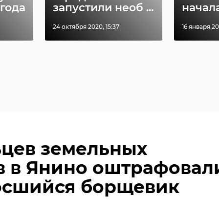
 года
запустили необ ...
начала
24 октября 2020, 15:37
16 января 202
цев земельных
в в Янино оштрафовал
осшийся борщевик