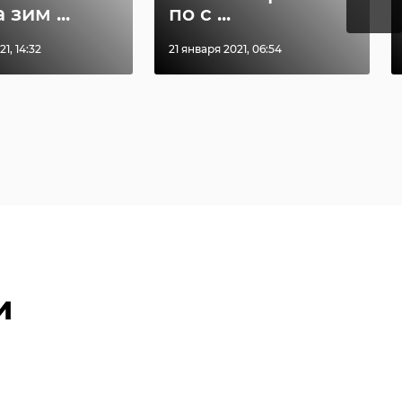
 зим ...
по с ...
1, 14:32
21 января 2021, 06:54
и