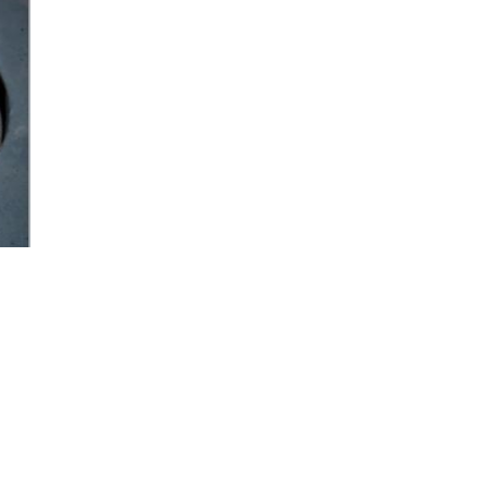
 16
ря
.