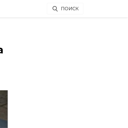
ПОИСК
а
я