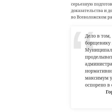
серьезную подгото
доказательства и 
во Всеволожском ра
Дело в том
борщевику 
Муниципали
проделыват
администра
нормативно
максимум у
оспорено в 
Го