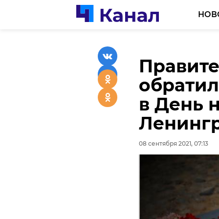
НОВ
Правите
Строите
обратил
расселе
в День 
в Дружн
Ленинг
финишн
08 сентября 2021, 07:13
08 сентября 2021, 06:31
Подписывайтесь на