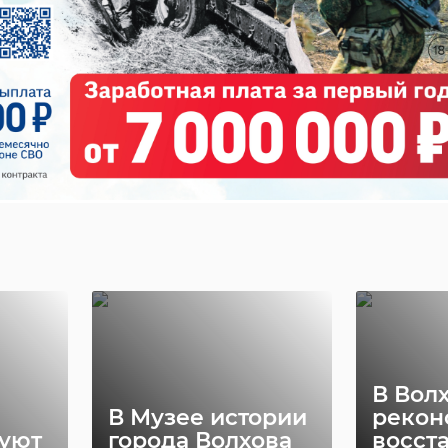
В Вол
​​​​​​​В Музее истории
рекон
уют
города Волхова
восст