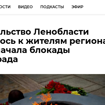
ОСТИ
ВИДЕО
ПОДКАСТЫ
ЭФИР
льство Ленобласти
льство дома для
ось к жителям регион
ния аварийного жиль
начала блокады
ой Горке вышло на
рада
ую прямую
 нас в