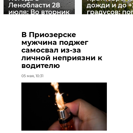
Ленобласти 28
дожди и до +
июля: Во вторник
градусов: по
ждут грозы, ...
в Ле ...
27 июля, 16:42
28 июля, 09:17
В Приозерске
мужчина поджег
самосвал из-за
личной неприязни к
водителю
05 мая, 10:31