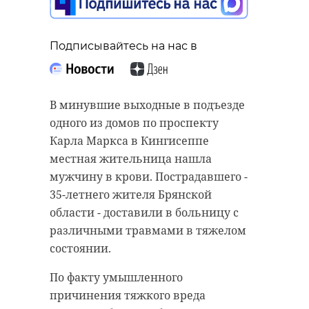
Подписывайтесь на нас в
Подписывайтесь на нас в
Подписывайтесь на нас в
Во вторник, 5 мая, в облаках над
В минувшие выходные в подъезде
Ленинградской областью появится
одного из домов по проспекту
множество прояснений. В регионе
Сотрудница учреждения,
Карла Маркса в Кингисеппе
обойдется без дождей, а
подведомственного Комитету
местная жительница нашла
температура воздуха составит от
финансов Ленинградской области,
мужчину в крови. Пострадавшего -
+15 до +20 градусов. При этом
Ольга Долгополова случайно
35-летнего жителя Брянской
местами столбики термометров
обнаружила старые и
области - доставили в больницу с
покажут до +12 градусов.
пожелтевшие от времени бумаги,
различными травмами в тяжелом
датируемые 1944-1945 годами. Она
состоянии.
Регион окажется под влиянием
не прошла мимо, бережно собрала
барического гребня,
По факту умышленного
документы и передала их на
вытягивающегося с запада. В
причинения тяжкого вреда
вечное хранение в архив.