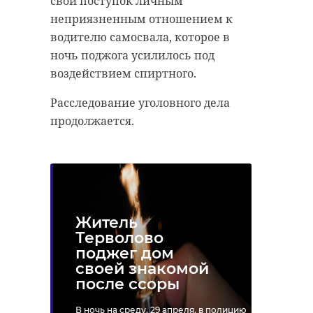
свой поступок личным
неприязненным отношением к
водителю самосвала, которое в
ночь поджога усилилось под
воздействием спиртного.
Расследование уголовного дела
продолжается.
Житель
Терволово
поджег дом
своей знакомой
после ссоры
В ночь на среду, 29 апреля, в полицию