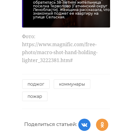
обратилась 38-летняя жительница
поселка Терволово (Гатчинский округ
Ленобласти). Женщина рассказала, что
знакомый поджег ее квартиру на
улице Сельская.
Фото:
https://www.magnific.com/free-
photo/macro-shot-hand-holding-
lighter_3222381.htm#
поджог
коммунары
пожар
Поделиться статьей: