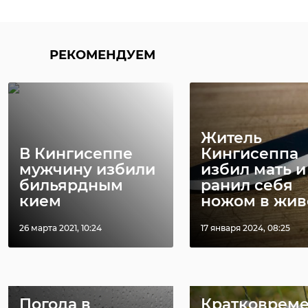
погода
архив
комитет финансов
РЕКОМЕНДУЕМ
погода в ленобласти
великая отечественная война
Поделиться статьей:
Поделиться статьей:
Житель
В Кингисеппе
Кингисеппа
мужчину избили
избил мать и
бильярдным
ранил себя
кием
ножом в жив
РЕКОМЕНДУЕМ
26 марта 2021, 10:24
17 января 2024, 08:25
Погода в
Кратковрем