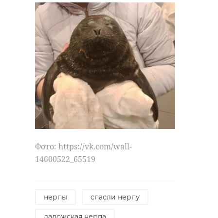
Фото: https://vk.com/wall-
14600522_65519
нерпы
спасли нерпу
ладожская нерпа