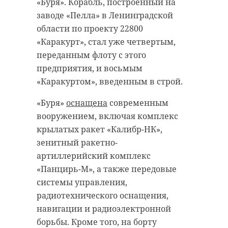
войны и защитниках блокадного
первую помощь пострадавшим и
«Буря». Корабль, построенный на
Ленинграда. Об этот рассказал
передали прибывшим
заводе «Пелла» в Ленинградской
областной комитет по спорту.
специалистам скорой помощи.
области по проекту 22800
«Каракурт», стал уже четвертым,
В 00:00 девять спортсменов
Северо-Западная транспортная
переданным флоту с этого
начали заплыв по акватории
прокуратура инициировала
предприятия, и восьмым
легендарной Дороги жизни.
проверку обстоятельств
«Каракуртом», введенным в строй.
Маршрут
протяженностью около
инцидента. Волховстроевская
30 километров пролегал от
транспортная прокуратура уже
«Буря»
оснащена
современным
деревни Кобона до Музея «Дорога
приступила к проверке
вооружением, включая комплекс
жизни» и Осиновецкого маяка. В
соблюдения законодательства о
крылатых ракет «Калибр-НК»,
11:30 участники заплыва
безопасности судоходства и
зенитный ракетно-
финишировали.
соблюдения прав пассажиров.
артиллерийский комплекс
Ведутся мероприятия по
«Панцирь-М», а также передовые
Этот экстремальный спортивный
выяснению всех обстоятельств.
системы управления,
вызов был задуман как
радиотехнического оснащения,
выражение благодарности и
Фото:
навигации и радиоэлектронной
уважения к тем, кто сражался за
https://max.ru/id7838385841_gos/AZ4Qva_uIlg
борьбы. Кроме того, на борту