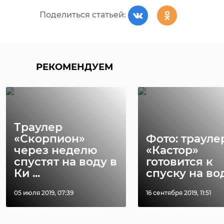
РЕКОМЕНДУЕМ
Поделиться статьей:
РЕКОМЕНДУЕМ
Следователи
Сотни жител
Волхова почтили
Соснового Б
память героев
возложили ц
Великой От ...
к мемор ...
Траулер
09 мая, 15:20
09 мая, 16:23
«Скорпион»
Фото: трауле
через неделю
«Кастор»
спустят на воду в
готовится к
Ки ...
спуску на во
05 июля 2019, 07:39
16 сентября 2019, 11:51