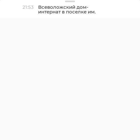
21:53
Всеволожский дом-
интернат в поселке им.
Свердлова полностью
отремонтируют осенью