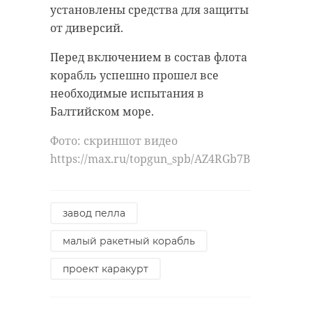
свободу и мирное будущее нашей
установлены средства для защиты
страны.
от диверсий.
отрадное
Фото: скриншот видео
Перед включением в состав флота
https://max.ru/sport47/AZ4NvdKHFeA
псо шлиссельбург
корабль успешно прошел все
необходимые испытания в
спасение на воде
Балтийском море.
Комитет по спорту
Ленинградской области
Фото: скриншот видео
Поделиться статьей:
день победы
https://max.ru/topgun_spb/AZ4RGb7BdsA
заплыв памяти
завод пелла
малый ракетный корабль
Поделиться статьей:
проект каракурт