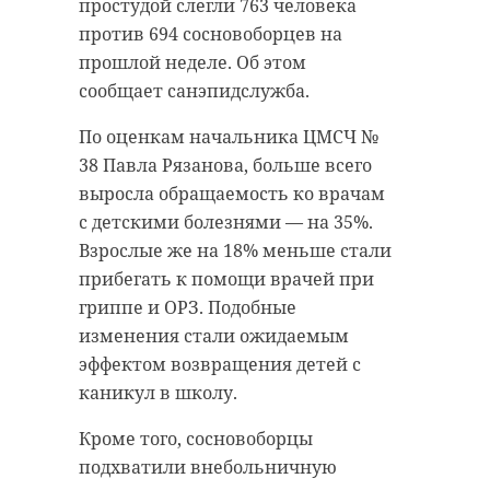
простудой слегли 763 человека
против 694 сосновоборцев на
прошлой неделе. Об этом
саблинские пещеры
сообщает санэпидслужба.
тосненский район
актеры
По оценкам начальника ЦМСЧ №
театр
!видео
38 Павла Рязанова, больше всего
выросла обращаемость ко врачам
искусство
с детскими болезнями — на 35%.
Взрослые же на 18% меньше стали
прибегать к помощи врачей при
Поделиться статьей:
гриппе и ОРЗ. Подобные
изменения стали ожидаемым
эффектом возвращения детей с
каникул в школу.
Кроме того, сосновоборцы
подхватили внебольничную