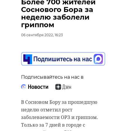
Более 700 жителей
маршрута.
Соснового Бора за
неделю заболели
гриппом
Несовершеннолетняя
Конфликт из-
06 сентября 2022, 16:23
жительница
парковочног
Гатчины
места в Гатч
предстанет пер ...
закончил ...
10 июня 2019, 16:20
02 декабря 2021, 11:14
Подписывайтесь на нас в
В Сосновом Бору за прошедшую
неделю отметил рост
заболеваемости ОРЗ и гриппом.
Только за 7 дней в городе с