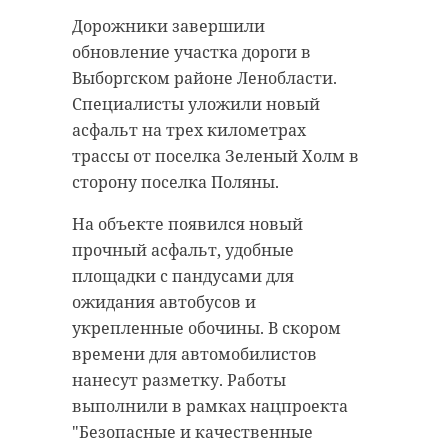
четыре дня
школьницу
Дорожники завершили
воссоздали
обновление участка дороги в
06 сентября 2022, 16:21
творческие вечера
Выборгском районе Ленобласти.
времен Толстого
Специалисты уложили новый
асфальт на трех километрах
06 сентября 2022, 16:04
трассы от поселка Зеленый Холм в
Подписывайтесь на нас в
сторону поселка Поляны.
На объекте появился новый
Подписывайтесь на нас в
прочный асфальт, удобные
Житель Гатчины подошел к
площадки с пандусами для
подросткам и начал их
ожидания автобусов и
оскорблять. Или они его.
укрепленные обочины. В скором
Левобережная пещера
В словесной перепалке
времени для автомобилистов
Саблинского памятника природы
участвовали обе стороны
нанесут разметку. Работы
стала площадкой для "Театра
конфликта, а вот кто все это начал
выполнили в рамках нацпроекта
теней Пустыньки". Во вторник, 6
— неизвестно. Закончилось же все
"Безопасные и качественные
ударом ногой в лицо девочки.
сентября, артисты представили