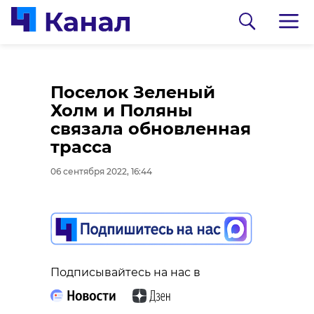
Поселок Зеленый
Холм и Поляны
связала обновленная
трасса
06 сентября 2022, 16:44
0:00
0:00
/ 0:00
/ 0:00
Фото и видео: 47channel
В Гатчине пьяный
Подписывайтесь на нас в
В Саблинских
мужчина
пещерах актеры на
нокаутировал