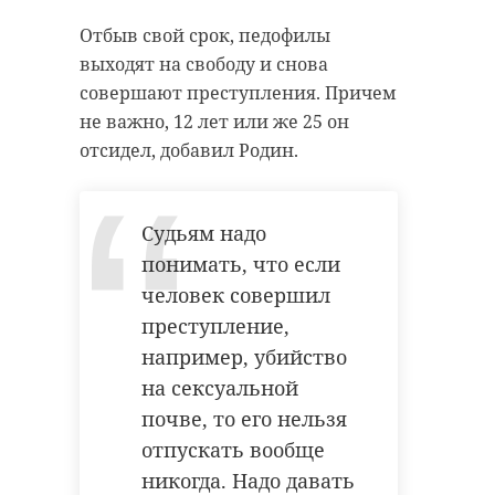
общения.
организации соцобслуживания.
Отбыв свой срок, педофилы
Ну и с осторожностью следует
По планам новую технологию
выходят на свободу и снова
воспринимать новость о
"Передышка" намерены открыть
совершают преступления. Причем
появлении у ребенка взрослого
еще в Бокситогорском центре и
не важно, 12 лет или же 25 он
друга,
отметил
Родин. Взрослый
возможно в Сосновом Бору.
отсидел, добавил Родин.
мужчина в переписке в
социальных сетях у ребенка на
постоянной основе - звоночек о
Судьям надо
том, что он может быть
понимать, что если
педофилом.
человек совершил
При этом разглядеть педофила
преступление,
внешне почти невозможно. Но
например, убийство
есть ряд "маркеров", известных
на сексуальной
специалистам: одинокий
почве, то его нельзя
Фото: 47channel
мужчина, что гуляет по детской
отпускать вообще
площадке, знакомится с ними,
никогда. Надо давать