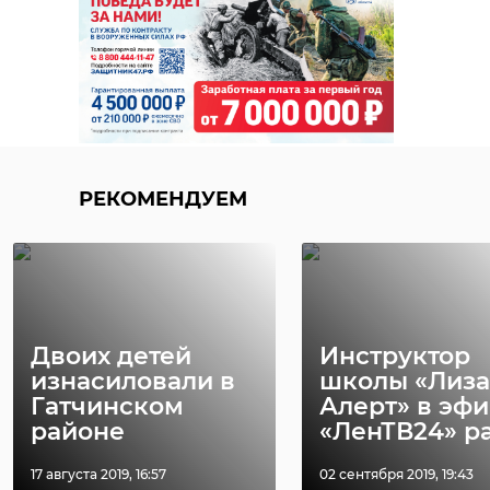
03 июня 2019, 11:37
10 апреля 2020, 20:53
Мы говорим о
больном человеке,
который просто
бесцельно шатался
по парадным.
РЕКОМЕНДУЕМ
Открыл случайную
дверь, зашел,
совершил
насильственные
действия
Двоих детей
Инструктор
сексуального
изнасиловали в
школы «Лиза
характера. Педофил
Гатчинском
Алерт» в эф
проведет 12 лет в
районе
«ЛенТВ24» рас
тюрьме, но страшно
17 августа 2019, 16:57
02 сентября 2019, 19:43
другое. Как люди