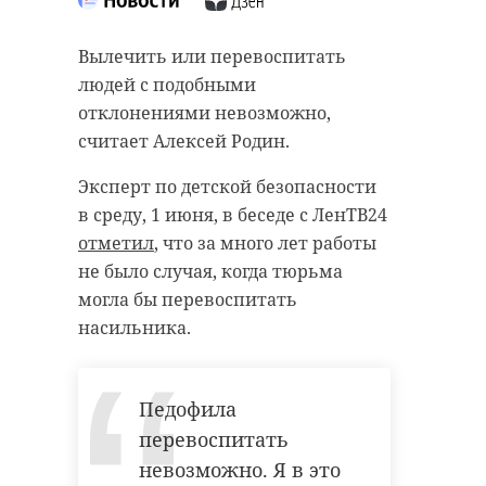
В многопрофильном
За май 2022 года в Ленинградской
Вылечить или перевоспитать
реабилитационном центре для
области раскрыли ряд громкий
людей с подобными
детей-инвалидов в Приозерске
преступлений, которые
отклонениями невозможно,
заработала новая программа
совершались взрослыми в
считает Алексей Родин.
социального обслуживания
отношении несовершеннолетних.
Эксперт по детской безопасности
"Передышка". Сегодня, 1 июня,
Родителей очень обеспокоила
в среду, 1 июня, в беседе с ЛенТВ24
сюда заехали уже три семьи, а
данная проблема, отмечают
отметил
, что за много лет работы
через неделю к ним
специалисты ЦУР 47 региона.
не было случая, когда тюрьма
присоединится еще одна.
Часто преступления совершаются
могла бы перевоспитать
мужчинами, у которых есть
насильника.
возможность общаться с большим
количеством детей: тренеры и
В Ленобласти
учителя, отметил полковник
родители детей-
Педофила
полиции Алексей Родин в среду, 1
инвалидов
перевоспитать
июня, в эфире телеканала
могут сделать
невозможно. Я в это
ЛенТВ24.
"передышку" на