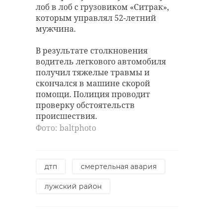
лоб в лоб с грузовиком «Ситрак»,
(500 рублей) и за езду вдвоём (3000
На кадрах видно, как пожилой
которым управлял 52-летний
рублей).
человек с жёлтым пакетом
мужчина.
медленно подошёл ко входу,
Фото: baltphoto
поджёг бутылку и бросил её в
В результате столкновения
дверь. Огонь не распространился
водитель легкового автомобиля
дальше бетонных ступеней.
получил тяжелые травмы и
самокатчик
патруль
скончался в машине скорой
Предполагаемого поджигателя
помощи. Полиция проводит
беговая
быстро задержали. В отдел для
проверку обстоятельств
разбирательства был доставлен
происшествия.
76-летний мужчина родом из
Фото: baltphoto
Кемеровской области.
Поделиться статьей:
Мужчина сообщил, что был
обманут телефонными
дтп
смертельная авария
мошенниками, и голос из трубки
лужский район
направил его к военкомату.