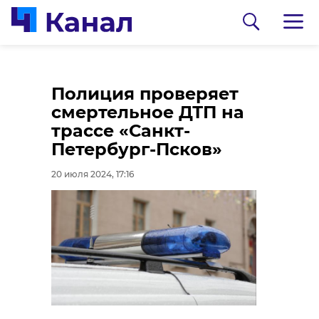
Самокатный патруль
Полиция проверяет
появился у станций
смертельное ДТП на
метро «Беговая»
трассе «Санкт-
Петербург-Псков»
20 июля 2024, 17:07
20 июля 2024, 17:16
0:00
/ 0:00
Фонтанка
В Петербурге
мужчина бросил