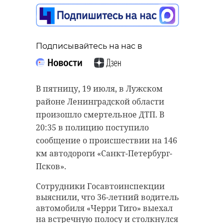
бутылку с
зажигательной
Подписывайтесь на нас в
смесью в военкомат
Подписывайтесь на нас в
20 июля 2024, 17:04
В воскресенье, 21 июля, у станций
метро «Беговая» в Санкт-
В пятницу, 19 июля, в Лужском
Петербурге начал работать
районе Ленинградской области
Подписывайтесь на нас в
самокатный патруль от Яндекс Go.
произошло смертельное ДТП. В
20:35 в полицию поступило
Скауты-штраферы напоминают
сообщение о происшествии на 146
пользователям правила
В пятницу, 19 июля, в Петербурге
км автодороги «Санкт-Петербург-
пользования самокатами, следят
мужчина бросил бутылку с
за их парковкой и указывают
Псков».
ближайшие парковочные зоны.
зажигательной смесью в
Сотрудники Госавтоинспекции
военкомат на улице Сизова.
выяснили, что 36-летний водитель
Благодаря патрулю пользователи
Злоумышленник попал в поле
автомобиля «Черри Тиго» выехал
смогут избежать штрафов за
зрения камеры наблюдения.
на встречную полосу и столкнулся
парковку в неположенном месте