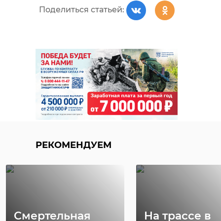
петербург
военкомат
Поделиться статьей:
проспект сизова
РЕКОМЕНДУЕМ
Поделиться статьей:
В Петербурге и
Самокатчик 
Ленобласти
трёхлетнего
РЕКОМЕНДУЕМ
полицейские
ребёнка на
изъяли более 5 ...
Яхтенной улиц
17 мая 2024, 08:52
10 августа 2024, 11:39
Смертельная
На трассе в