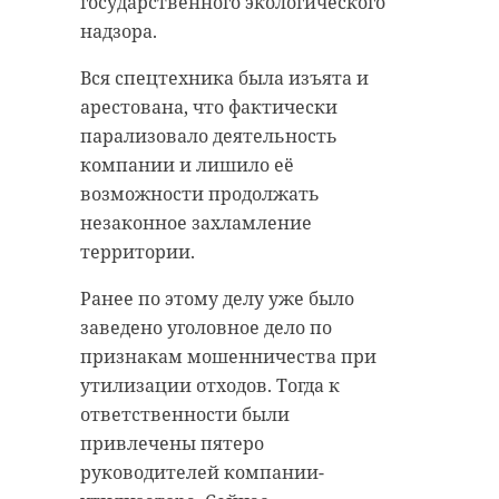
государственного экологического
материалы, показывающие
надзора.
героизм и стойкость людей во
время блокады Ленинграда и
Вся спецтехника была изъята и
боевых действий на территории
арестована, что фактически
СССР и за его пределами. Проект
парализовало деятельность
"Дневники Победы" стартовал к
компании и лишило её
80-летию Победы в Великой
возможности продолжать
Отечественной войне, сначала как
незаконное захламление
уличная экспозиция на
территории.
территории Иоанновского
Ранее по этому делу уже было
равелина Петропавловской
заведено уголовное дело по
крепости, а затем передвижной
признакам мошенничества при
выставкой, побывавшей в разных
утилизации отходов. Тогда к
районах города. За это время её
ответственности были
посетили более 500 тысяч человек.
привлечены пятеро
Выставка будет работать до 23
руководителей компании-
февраля. После открытия её