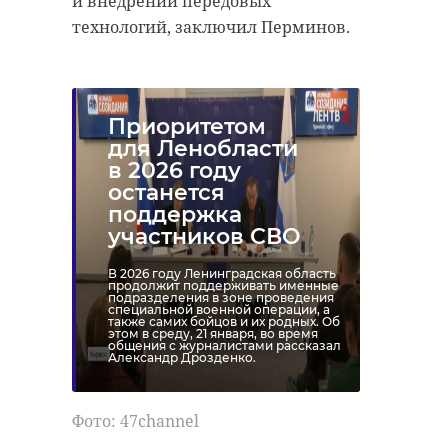
и внедрении передовых
технологий, заключил Перминов.
Приоритетом
для Ленобласти
в 2026 году
останется
поддержка
участников СВО
В 2026 году Ленинградская область
продолжит поддерживать именные
подразделения в зоне проведения
специальной военной операции, а
также самих бойцов и их родных. Об
этом в среду, 21 января, во время
общения с журналистами рассказал
Александр Дрозденко.
Фото: 47channel