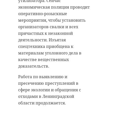
утилизатора. Сейчас
можно будет посетить в рамках
экономическая полиция проводит
экскурсий по Президентской
оперативно-розыскные
библиотеке. Цель проекта —
мероприятия, чтобы установить
сделать историю Великой
организаторов свалки и всех
Отечественной войны доступной
причастных к незаконной
широкой аудитории и сохранить
деятельности. Изъятая
память о подвигах предков.
спецтехника приобщена к
материалам уголовного дела в
Фото: Дирекция ООПТ
Фото: 47channel
качестве вещественных
Ленинградской области
доказательств.
президентская библиотека
Работа по выявлению и
кургальский заказник
пресечению преступлений в
выставка
сфере экологии и обращения с
пятнистые олени
олени
выставка "Дневники Победы"
отходами в Ленинградской
области продолжается.
Поделиться статьей: