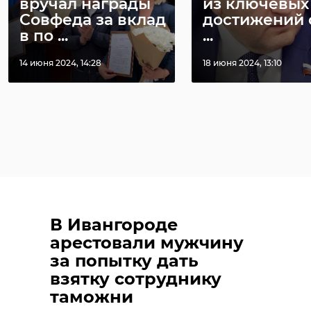
вручал награды
из ключевых
Совфеда за вклад
достижений 
в по ...
...
14 июня 2024, 14:28
18 июня 2024, 13:10
В Ивангороде
арестовали мужчину
за попытку дать
взятку сотруднику
таможни