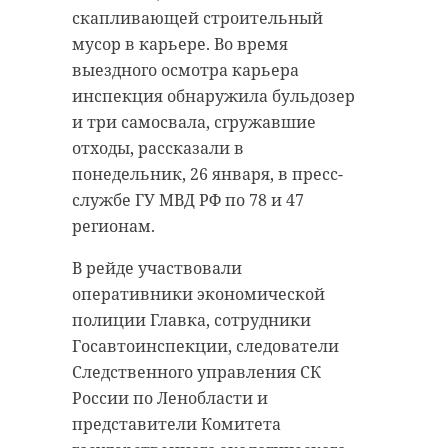
Великой Отечественной войне.
скапливающей строительный
В морозы оленям сложнее
мусор в карьере. Во время
добывать пищу естественным
Как рассказали представители
выездного осмотра карьера
путем. На подкормочных
Президентской библиотеки,
инспекция обнаружила бульдозер
площадках копытные могут найти
экспозицию
подготовила
и три самосвала, сгружавшие
сено, зерно и соль, - рассказали в
редакция газеты "Петербургский
отходы, рассказали в
понедельник, 26 января, в
дневник" совместно с районными
понедельник, 26 января, в пресс-
региональной Дирекции ООПТ.
изданиями, газетой "Вечерний
службе ГУ МВД РФ по 78 и 47
Санкт-Петербург", Национальным
регионам.
Отметим, в заказнике
центром исторической памяти и
«Кургальский» обитает
региональным отделением
В рейде участвовали
единственная в Ленинградской
движения "Бессмертный полк
оперативники экономической
области популяция пятнистых и
России" при поддержке Санкт-
полиции Главка, сотрудники
благородных оленей. Этих
Петербургского отделения
Госавтоинспекции, следователи
животных завезли в заповедный
Российского военно-исторического
Следственного управления СК
лес в 1960-е. Благодаря введенным
общества.
России по Ленобласти и
мерам охраны, их численность
представители Комитета
остается стабильной.
Выставка содержит редкие