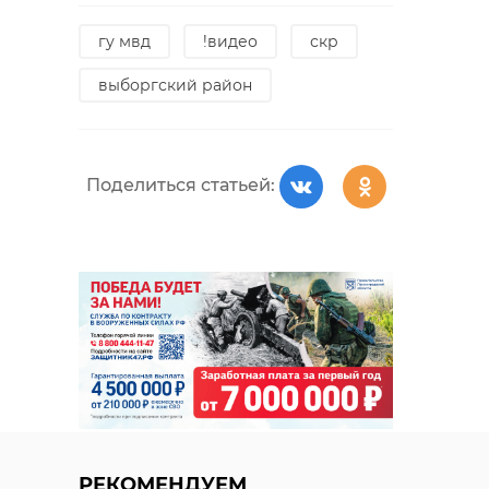
Поделиться статьей:
гу мвд
!видео
скр
выборгский район
РЕКОМЕНДУЕМ
Поделиться статьей:
В Президентской
В Кировске
библиотеке
открылась
открылась
выставка
выставка о Моск
"Хроники
...
мужества"
15 января, 16:59
06 мая, 21:57
РЕКОМЕНДУЕМ