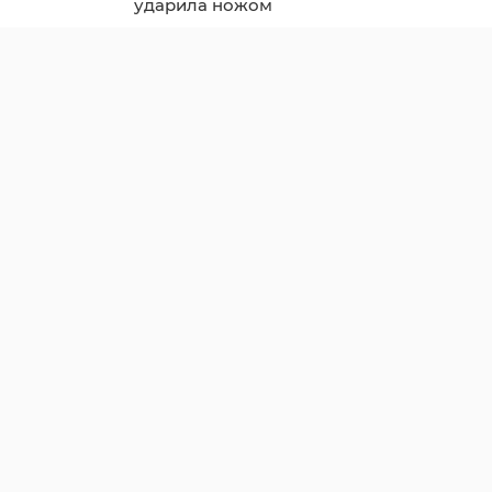
ударила ножом
знакомого во время
ссоры