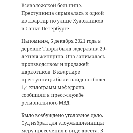
стеклянные прозрачные ампулы.
Всеволожской больнице.
искусств «Балтика».
Преступница скрывалась в одной
Руководителем ансамбля является
Подобные уловки являются
из квартир по улице Художников
Лидия Андроник,
нарушением закона. В отношении
в Санкт-Петербурге.
концертмейстеры - Марина
россиянки возбуждено дело об
Удалова, Екатерина Егорова и
административном
Напомним, 5 декабря 2021 года в
Александр Матвеев.
правонарушении по статье
деревне Тавры была задержана 29-
«Сокрытие товаров от
летняя женщина. Она занималась
Ранее 47channel
сообщал
, что
таможенного контроля путем
производством и продажей
музыканты из Ленобласти
придания одним товарам вида
наркотиков. В квартире
получили Гран-при «Юных
других».
преступницы были найдены более
дарований».
1,4 килограмм мефедрона,
Женщина призналась
сообщили в пресс-службе
таможенникам, что везла
Музыканты из
регионального МВД.
гомеопатические препараты для
Ленобласти и
себя и своей семьи. Она
Санкт-
Было возбуждено уголовное дело.
Петербурга
полностью признала свою вину.
Суд избрал для злоумышленницы
получили Гран-
меру пресечения в виде ареста. В
Выборгская таможня признала