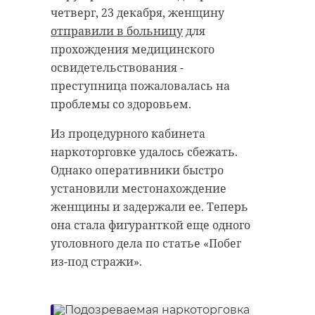
при "Юных
четверг, 23 декабря, женщину
дарований"
найденный препарат товаром для
отправили в больницу
для
личного пользования. Лекарства
Воспитанники школы искусств и
прохождения медицинского
были изъяты. Россиянке грозит
музыканты с разных районов страны
опробовали свои силы в областном
освидетельствования -
конкурсе "Юные дарования". Всего
штраф.
среди участников оказались 303
преступница пожаловалась на
школьников из творческих школ
Ленобласти, Санкт-Петербурга,
Петрозаводска и Олонца Республики
проблемы со здоровьем.
Карелия.
Из процедурного кабинета
наркоторговке удалось сбежать.
Однако оперативники быстро
установили местонахождение
женщины и задержали ее. Теперь
Фото: Администрация города
она стала фигуранткой еще одного
Сосновый Бор
уголовного дела по статье «Побег
Фото: Пресс-служба Выборгской
из-под стражи».
таможни
сосновый бор
музыканты
международный конкурс