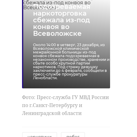
выборгская таможня
Подозреваемая
гитарист
наркоторговка
таможня
лекарства
сбежала из-под
конвоя во
Всеволожске
Поделиться статьей:
Поделиться статьей:
Около 14:00 в четверг, 23 декабря, из
Всеволожской клинической
межрайонной больницы из-под
конвоя сбежала подозреваемая в
незаконном производстве, хранении и
сбыте особо крупной партии
наркотиков. Под стражу девушку
заключили до 4 февраля, сообщили в
пресс-службе прокуратуры
Ленобласти.
Фото: Пресс-служба ГУ МВД России
по г.Санкт-Петербургу и
Ленинградской области
РЕКОМЕНДУЕМ