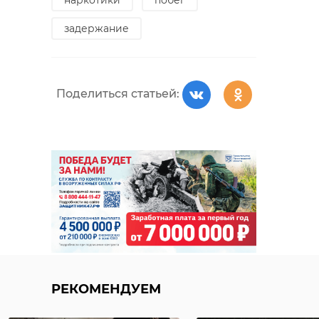
наркотики
побег
задержание
Гитаристы из
Как управлять
Соснового Б
олимпийскими
стали
Поделиться статьей:
чемпионами и что
победителя
ждать от ...
Всеро ...
28 ноября 2019, 13:49
04 февраля 2022, 09:35
РЕКОМЕНДУЕМ