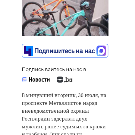
между человеком и цифровым
миром, метаморфозы
человеческого тела в
киберпространстве и
навигационные процессы.
Экспозиция предлагает зрителю
включить воображение и
почувствовать магию слова
Подписывайтесь на нас в
"весть". За современными
технологиями монитора
скрываются "спрятанные"
элементы: благая Архангельская
В минувший вторник, 30 июля, на
весть, факел, набат, корабельные
проспекте Металлистов наряд
сигнальные флажки, ручной набор
вневедомственной охраны
петровских "Ведомостей" и
Росгвардии задержал двух
бегущая новостная строка.
мужчин, ранее судимых за кражи
и грабежи. Они ехали на