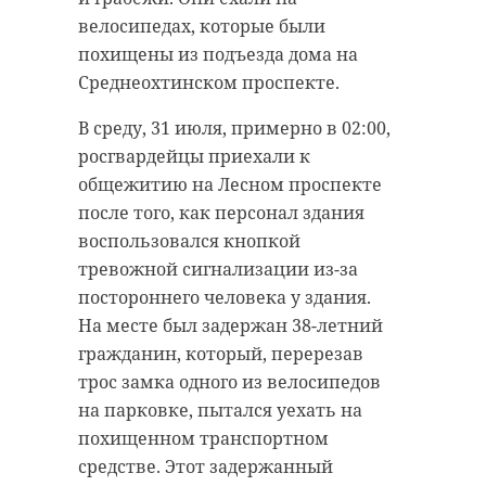
Русский музей, сочетая
велосипедах, которые были
произведения разных эпох,
похищены из подъезда дома на
представляет яркий выставочный
Среднеохтинском проспекте.
проект, который охватит оба
крыла корпуса Бенуа. Выставка
В среду, 31 июля, примерно в 02:00,
продлится до 2 декабря и
росгвардейцы приехали к
предоставит посетителям
общежитию на Лесном проспекте
возможность взглянуть на мир
после того, как персонал здания
информации со всех сторон.
воспользовался кнопкой
тревожной сигнализации из-за
постороннего человека у здания.
На месте был задержан 38-летний
гражданин, который, перерезав
трос замка одного из велосипедов
на парковке, пытался уехать на
похищенном транспортном
средстве. Этот задержанный