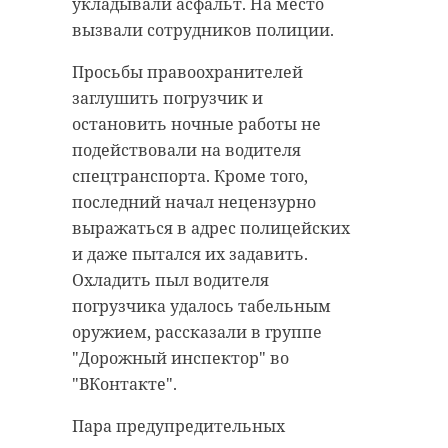
городского Следственного
двенадцати разделов: "Письмо",
укладывали асфальт. На место
комитета, обвиняемый выстрелил
"Послание как ритуал", "Газета",
вызвали сотрудников полиции.
в подростка из рогатки свинцовой
"Радио", "Телефон", "Телевидение",
Просьбы правоохранителей
пулей для пневматического
"Письмена, коды, шифры"»,
заглушить погрузчик и
пистолета. Девушка в этот момент
"Сплетни, слухи, дезинформация",
остановить ночные работы не
отдыхала на детской площадке.
"Вести из космоса", "Вестники",
подействовали на водителя
"Сигнал" и "Цифровой мир".
Пострадавшую доставили в
спецтранспорта. Кроме того,
больницу. Подозреваемого
На выставке представлены
последний начал нецензурно
задержали по горячим следам, ему
произведения разных эпох, от
выражаться в адрес полицейских
предъявлено обвинение. Решается
древнерусского искусства до
и даже пытался их задавить.
вопрос об избрании меры
стрит-арта. Посетители смогут
Охладить пыл водителя
пресечения в виде заключения
увидеть шедевры Ивана
погрузчика удалось табельным
под стражу.
Айвазовского, Ильи Репина,
оружием, рассказали в группе
Ореста Кипренского, а также
"Дорожный инспектор" во
Фото: Следственный комитет
работы современных художников.
"ВКонтакте".
Санкт-Петербурга
Некоторые произведения были
Пара предупредительных
созданы специально для этой