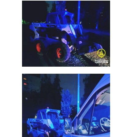
превращается в символ
обнадеживающих вестей для тех,
кто их ожидает в трудные
времена.
Русский авангард рассматривал
коммуникацию в контексте
глобальных масштабов. В 1921 году
Велимир Хлебников возлагал на
радио надежды на объединение
человечества. Владимир Татлин в
своем проекте башни "Памятник
III Интернационалу" задумал в
верхнем движущемся цилиндре
"Радио Коминтерна".
Произведение Аристарха
Чернышева и Алексея Шульгина
"3G International" отдает дань