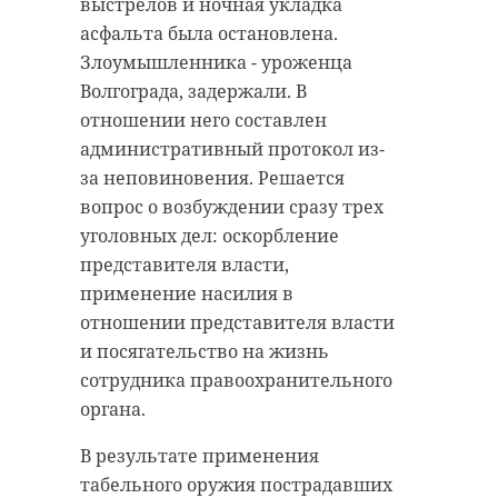
выстрелов и ночная укладка
выставки.
асфальта была остановлена.
санкт-петербург
Повествование начинается с
Злоумышленника - уроженца
хулиганство
классических произведений
Волгограда, задержали. В
русского искусства, которые
отношении него составлен
следственный комитет
подчеркивают аспекты,
административный протокол из-
выходящие за пределы
за неповиновения. Решается
традиционных интерпретаций.
вопрос о возбуждении сразу трех
Поделиться статьей:
Например, в картине Ильи
уголовных дел: оскорбление
Репина "Запорожцы пишут
представителя власти,
письмо турецкому султану"
применение насилия в
акцент сделан на
отношении представителя власти
выразительность речевой
и посягательство на жизнь
коммуникации, обогащенной
сотрудника правоохранительного
жестами, мимикой, паузами и
органа.
интонированием. Эта картина
В результате применения
служит триггером, который
табельного оружия пострадавших
актуализирует коммуникативные