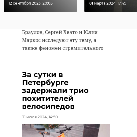
12 сентября 2023, 20:05
01 марта 2024, 17:49
С начала 1990-х телевизор стал
символом ностальгии по детству.
Константин Сутягин, Саша
Браулов, Сергей Хеато и Юлия
Маркос исследуют эту тему, а
также феномен стремительного
устаревания технологий. Стрит-
артист Ялта-1970 г. рассматривает
ноутбук как почти
За сутки в
археологический объект, а
Петербурге
Марьяна Насыбуллова видит
задержали трио
компьютерную дискету как
похитителей
реликвию.
велосипедов
Выставку завершают работы
31 июля 2024, 14:50
молодых медиа-художников,
исследующих обмен информацией