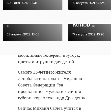
Александр
В Каменке
30 июня 2021, 08:48
10 августа 2021, 08:25
огромной гордости за то, что в
Дрозденко:
наградили
нашей стране растут такие люди",
"Время сейчас
орденами и
сложное, но надо
медалями Ан
- подчеркнула Валентина
...
Конов ...
Матвиенко по видеосвязи.
27 апреля 2022, 13:05
17 августа 2022, 10:26
От имени губернатора
Ленинградской области семье
вручат ценные подарки:
мобильный телефон, ноутбук,
цветы и игрушки для детей.
Самого 13-летнего жителя
Ленобласти наградит Медалью
Совета Федерации "за
проявленное мужество" лично
губернатор Александр Дрозденко.
Сейчас Михаил Сычев учится в