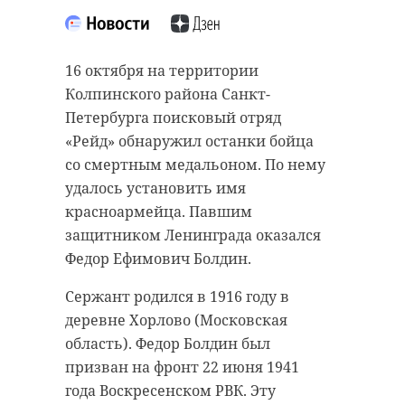
Подписывайтесь на нас в
В четверг, 28 октября, жителя
Любани (Тосненский район
16 октября на территории
Ленобласти) Михаила Сычева
В четверг, 28 октября, проходит
Колпинского района Санкт-
наградили медалью Совфеда "За
VIII Торжественная церемония
Петербурга поисковый отряд
проявленное мужество". В мае
награждения детей и подростков,
«Рейд» обнаружил останки бойца
этого года учащийся Горожанского
которые проявили мужество и
со смертным медальоном. По нему
казачьего кадетского корпуса спас
смелость в экстремальных
удалось установить имя
своего младшего брата, вынеся
ситуациях, спасая человеческие
красноармейца. Павшим
того на рках из объятого огнем
жизни. Поприветствовала юных
защитником Ленинграда оказался
дома.
героев и их родны лично
Федор Ефимович Болдин.
председатель Совета Федерации
Вручал медаль лично губернатор
Сержант родился в 1916 году в
Федерального собрания РФ
Александр Дрозденко. Он также
деревне Хорлово (Московская
Валентина Матвиенко.
отметил, что подарки
область). Федор Болдин был
подготовлены и для всей
Она отметила, что, несмотря на
призван на фронт 22 июня 1941
семьи. Как ранее сообщал
свой возраст, все юные гости -
года Воскресенском РВК. Эту