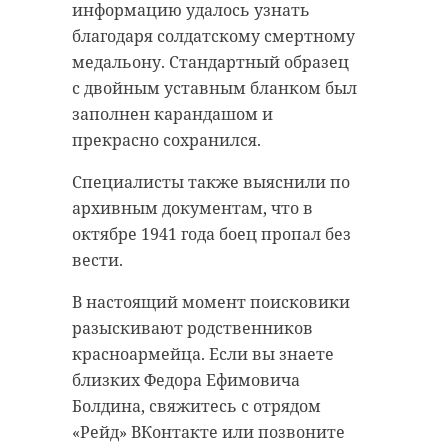
47channel, Сычевым подарят
герои, обладающие храбростью,
информацию удалось узнать
мобильный телефон, ноутбук,
чтобы прийти на помощь другим,
благодаря солдатскому смертному
цветы и игрушки для детей.
невзирая на опасность.
медальону. Стандартный образец
Михаил Сычев
с двойным уставным бланком был
из Любани,
спасший
заполнен карандашом и
младшего брата
Хочу вас
прекрасно сохранился.
из пожара,
поблагодарить за то,
удостоен
Специалисты также выяснили по
что вы были
награды "за
архивным документам, что в
неравнодушны к
проявленное
октябре 1941 года боец пропал без
мужество"
другим! Что вы
вести.
спасали людей из
В четверг, 28 октября, проходит VIII
Торжественная церемония
воды, огня, от
В настоящий момент поисковики
награждения детей и подростков,
которые проявили мужество и
разыскивают родственников
животных, не
смелость в экстремальных ситуациях,
спасая человеческие жизни.
красноармейца. Если вы знаете
Поприветствовала юных героев и их
допускали
родны лично председатель Совета
близких Федора Ефимовича
Федерации Федерального собрания
преступлений. И
РФ Валентина Матвиенко.
Болдина, свяжитесь с отрядом
хочется также
«Рейд» ВКонтакте или позвоните
сказать "спасибо"