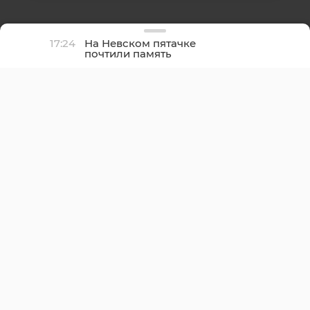
17:24
На Невском пятачке
почтили память
участников
Ленинградской битвы