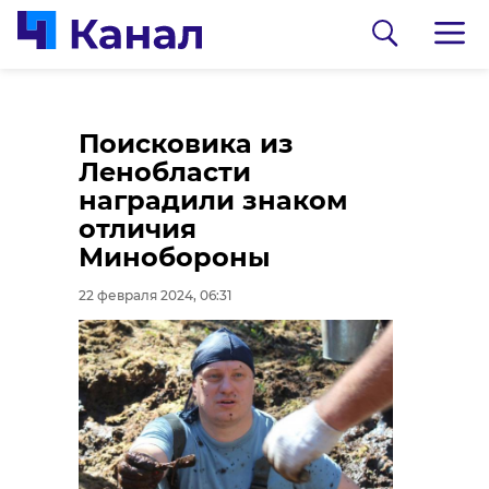
Депутата ЗакСа
Поисковика из
Ленобласти
Ленобласти
арестовали за
наградили знаком
незаконную рубку
отличия
леса
Минобороны
21 февраля 2024, 20:49
22 февраля 2024, 06:31