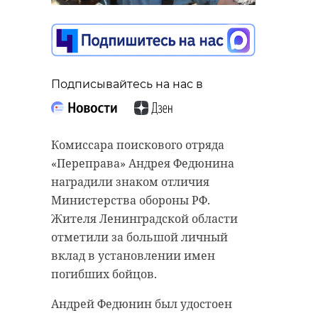
Подписывайтесь на нас в
Подписывайтесь на нас в
Октябрьский районный суд
Комиссара поискового отряда
Петербурга отправил под стражу
«Переправа» Андрея Федюнина
депутата Законодательного
наградили знаком отличия
собрания Ленобласти Дамира
Министерства обороны РФ.
Шадаева. Его обвиняют в
Жителя Ленинградской области
незаконной рубке леса и
отметили за большой личный
организации преступного
вклад в установлении имен
сообщества. Об этом сообщила
погибших бойцов.
объединенная пресс-служба судов
Андрей Федюнин был удостоен
Санкт-Петербурга.