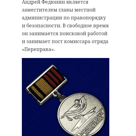
Андрей Федюнин является
определенных действий. Суд
заместителем главы местной
избрал заключение под стражу до
администрации по правопорядку
19 апреля 2024 года.
и безопасности. В свободное время
Фото: Объединенная пресс-служба
он занимается поисковой работой
судов Санкт-Петербурга
и занимает пост комиссара отряда
«Переправа».
депутат закса
арест
незаконная добыча леса
Поделиться статьей: