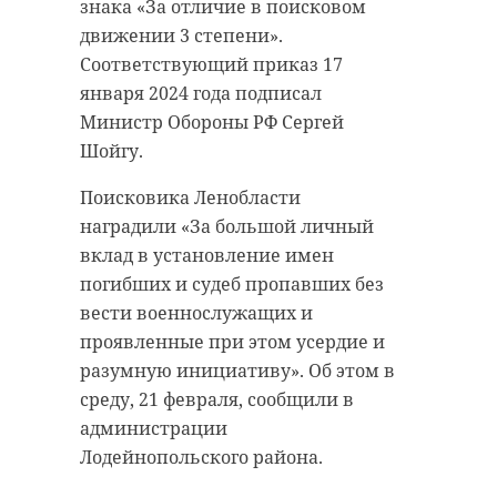
знака «За отличие в поисковом
По
данным
следствия, компания
движении 3 степени».
подсудимого ООО "Луга-лес"
Соответствующий приказ 17
получила в аренду часть лесного
января 2024 года подписал
участка в Выборгском районе
Министр Обороны РФ Сергей
Ленобласти. Рубка деревьев здесь
Шойгу.
запрещена, так как категория
Поисковика Ленобласти
лесов относится к ценным.
наградили «За большой личный
Несмотря на это Шадаев
вклад в установление имен
организовал незаконную вырубку
погибших и судеб пропавших без
леса для организации стрельбища
вести военнослужащих и
и установки оборудования для
проявленные при этом усердие и
стендовой стрельбы.
разумную инициативу». Об этом в
Нанесенный ущерб оценили в 6
среду, 21 февраля, сообщили в
079 890 рублей. В суде депутат
администрации
свою вину не признал, настаивал
Лодейнопольского района.
на домашнем аресте или запрете