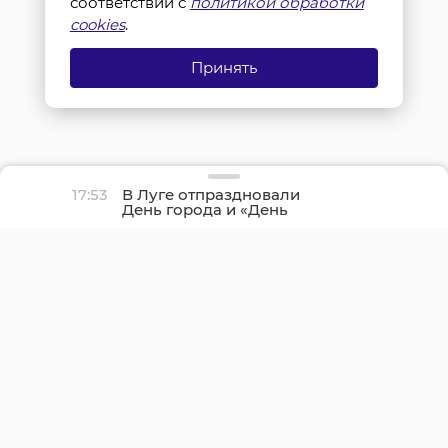
соответствии с
политикой обработки
cookies
.
Принять
17:53
В Луге отпраздновали
День города и «День
детства»