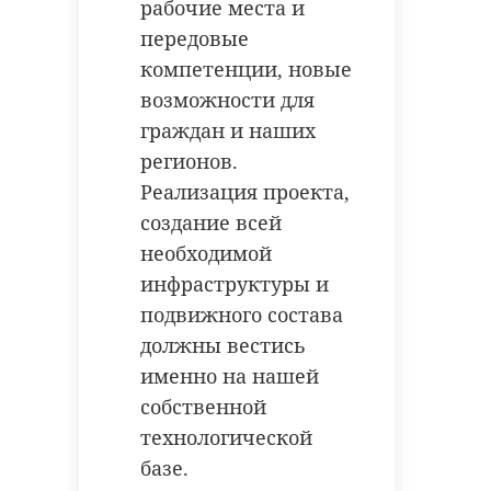
рабочие места и
Охту - её четырехполосное начало.
передовые
Дорога выступит дублем
компетенции, новые
Токсовского шоссе, даст
Поделиться статьей:
возможности для
дополнительные выезды из новых
районов и избавит трассу от
граждан и наших
пробок. В планах завершить все
регионов.
работы в 2026 году.
Реализация проекта,
РЕКОМЕНДУЕМ
создание всей
необходимой
инфраструктуры и
подвижного состава
На трассе в
Прокуратура
должны вестись
деревне Оржицы
Ленобласти
именно на нашей
автобус с
выясняет
собственной
пассажирами уле
причины ава
...
с пер ...
технологической
базе.
24 января 2023, 15:43
24 января 2023, 17:22