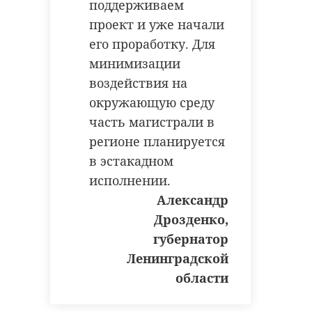
поддерживаем
проект и уже начали
его проработку. Для
минимизации
воздействия на
окружающую среду
Фото: комитет по дорожному
часть магистрали в
хозяйству Ленобласти
регионе планируется
в эстакадном
исполнении.
всеволожский район
Александр
мурино
строительство
Дрозденко,
губернатор
река охта
Ленинградской
области
Поделиться статьей: