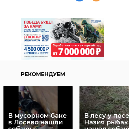
РЕКОМЕНДУЕМ
В мусорном баке
В лесу у пос
в Лосево нашли
Назия рыбак
собаку с
нашел собак