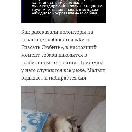
контейнере они услышали
душераздирающий плач. Женщины с
трудом вытащили пакет, в котором
находилась окровавленная собака.
Как рассказали волонтеры на
странице сообщества «Жить
Спасать Любить», в настоящий
момент собака находится в
стабильном состоянии. Приступы
у него случаются все реже. Малыш
отдыхает и набирается сил.