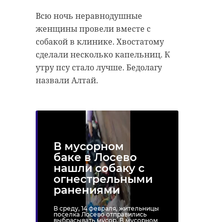
Всю ночь неравнодушные
женщины провели вместе с
собакой в клинике. Хвостатому
сделали несколько капельниц. К
утру псу стало лучше. Бедолагу
назвали Алтай.
В мусорном
баке в Лосево
нашли собаку с
огнестрельными
ранениями
В среду, 14 февраля, жительницы
поселка Лосево отправились
выбрасывать мусор. В мусорном