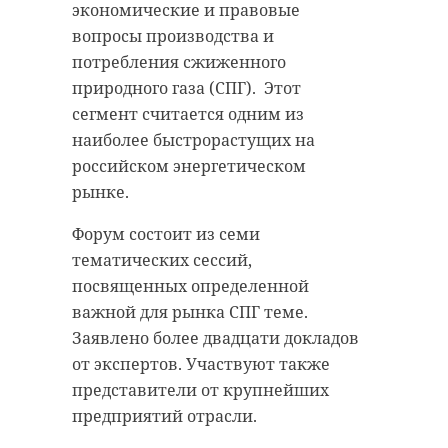
экономические и правовые
знакомый.
Как рассказали в телеграм-канале
вопросы производства и
Dorogi_47, в уборке задействованы
потребления сжиженного
В настоящий момент
около 400 единиц спецтехники.
природного газа (СПГ). Этот
злоумышленник - 14-летний
Дороги также расчищают почти
сегмент считается одним из
житель Санкт-Петербурга -
600 человек.
наиболее быстрорастущих на
разыскивается. Известно, что
российском энергетическом
юноша нигде не работает и не
Работы продолжаются в
рынке.
учится. Ориентировка на юного
круглосуточном режиме.Горячая
грабителя направлена во все
линия «Ленавтодора» для приема
Форум состоит из семи
отделы полиции.
заявок— 8-812-660-46-47. Связаться
тематических сессий,
с дорожниками также можно
посвященных определенной
Возбуждено уголовное дело.
через их телеграм-канал.
важной для рынка СПГ теме.
Ведется следствие.
Заявлено более двадцати докладов
Отметим, снегопад продолжится и
от экспертов. Участвуют также
во вторник, 28 ноября. Осадки с
представители от крупнейших
кудрово
грабеж
малой интенсивностью
предприятий отрасли.
ожидаются до 21:00. Водителей
подростки