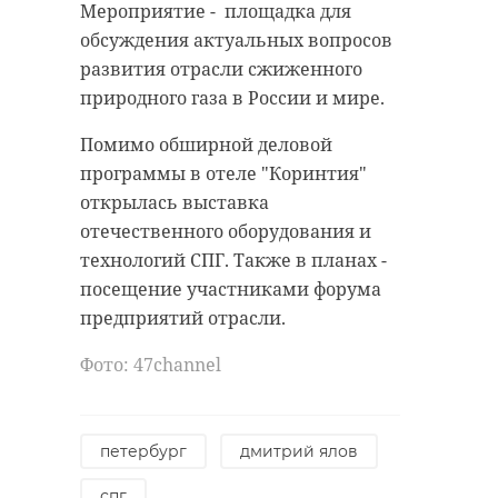
просят быть внимательнее на
Мероприятие - площадка для
дорогах.
обсуждения актуальных вопросов
развития отрасли сжиженного
Поделиться статьей:
природного газа в России и мире.
уборка снега
Помимо обширной деловой
уборка дорог
дорожники
программы в отеле "Коринтия"
РЕКОМЕНДУЕМ
открылась выставка
отечественного оборудования и
Поделиться статьей:
технологий СПГ. Также в планах -
посещение участниками форума
предприятий отрасли.
В Кировском
Восьмиклассники
районе два 1
Фото: 47channel
из поселка
летних
Приладожский
школьника с
ограбили сво ...
фиг ...
петербург
дмитрий ялов
20 января 2022, 11:14
30 июля 2022, 18:16
спг