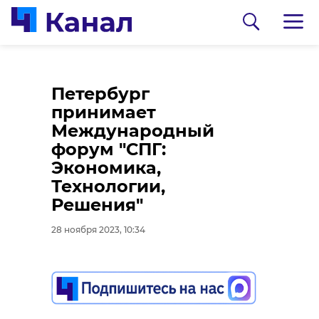
В Кудрово подросток
Петербург
ограбил своего
принимает
сверстника
Международный
форум "СПГ:
28 ноября 2023, 10:23
Экономика,
Технологии,
0:00
/ 0:00
Решения"
Dorogi_47/телеграм
28 ноября 2023, 10:34
Подписывайтесь на нас в
В Ленобласти
очистили от снега 13
В воскресенье, 26 ноября, около