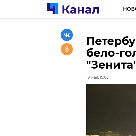
НОВ
Петербу
Жителе
Спасате
бело-го
приглаш
неделю 
"Зенита
Нестеро
происш
почталь
18 мая, 15:03
18 мая, 14:29
18 мая, 14:46