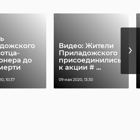
ь
›
дожского
Видео: Жители
отца-
Приладожского
онера до
присоединились
мерти
к акции # ...
0, 10:37
09 мая 2020, 13:30