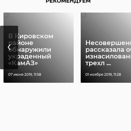
РЕКОМЕНДУЕМ
В Кировском
‹
районе
Несовершен
обнаружили
рассказала о
украденный
изнасилован
«КамАЗ»
трехл ...
07 июня 2019, 11:58
01 ноября 2019, 11:28