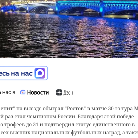
 нас в
 нас в
 нас в
енит" на выезде обыграл "Ростов" в матче 30-го тура 
но-спасательной службы Ленинградской области в
й раз стал чемпионом России. Благодаря этой победе
ая привлекались к работам 28 раз, сообщила пресс-сл
кой области могут поддержать представительницу
о трофеев до 31 и подтвердил статус единственного в
Елену Нестерову в голосовании за звание "Народного
всех высших национальных футбольных наград, а так
ах конкурса "Земский почтальон".
тности, привлекались к поисково-спасательным рабо