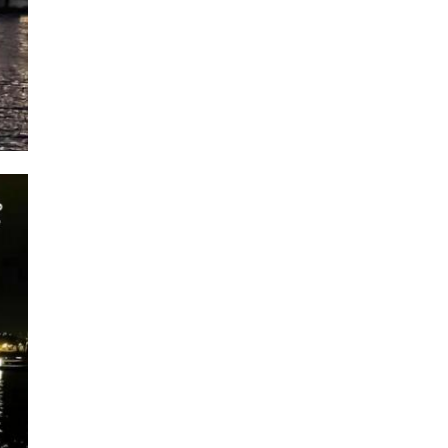
кве
то