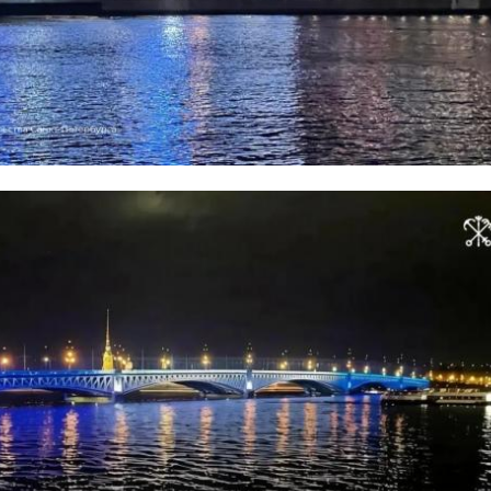
ь представит Ленинградскую область в финале в Мос
определит в том числе народное голосование, которое
.
иков можно на
странице "Почты России"
.
льного проекта "Российское село", председатель
едерации по аграрно-продовольственной политике и
ю Александр Двойных отметил, что народное
озможность жителям страны лично поддержать тех, к
т людям в небольших населенных пунктах.
Народный почтальон" составляет 150 тысяч рублей.