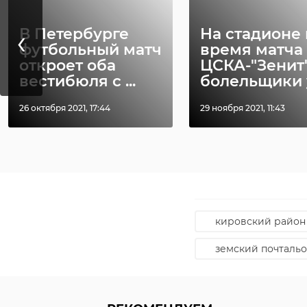
‹
В Петербурге
На стадионе 
футбольный матч
время матча
откроет оба
ЦСКА-"Зенит
вестибюля с ...
болельщики у 
26 октября 2021, 17:44
29 ноября 2021, 11:43
Фото: Земский поч
кировский район
земский почталь