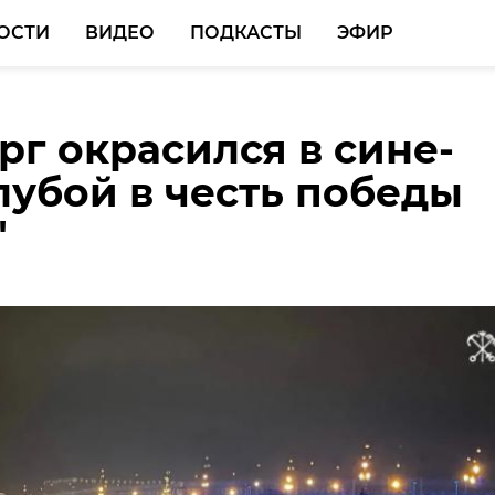
ОСТИ
ВИДЕО
ПОДКАСТЫ
ЭФИР
рг окрасился в сине-
й Ленобласти
ли Ленобласти за
лубой в честь победы
ают поддержать Елен
отреагировали на 28
"
ву в конкурсе "Земски
ествий
он" до 25 мая