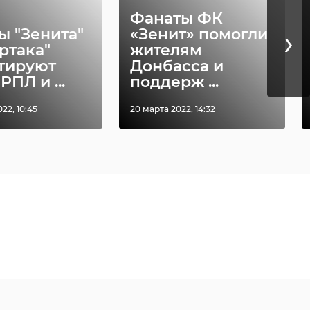
Фанаты ФК
›
ы "Зенита"
«Зенит» помогли
ртака"
жителям
тируют
Донбасса и
РПЛ и ...
поддерж ...
22, 10:45
20 марта 2022, 14:32