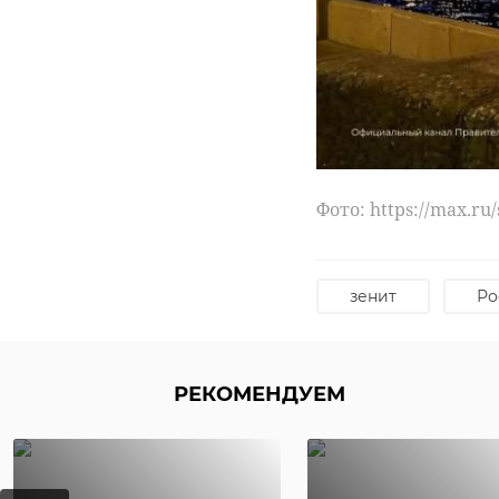
Жители Л
поддержа
Кировско
"Земский
Стартовало народно
представитель Лен
ранее определили 
Фото: https://max.r
зенит
Ро
РЕКОМЕНДУЕМ