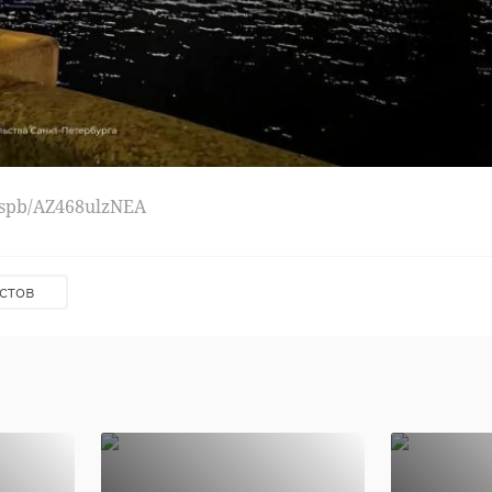
енобласти могут
ть Елену Нестерову из
го района в конкурсе
 почтальон"
е голосование конкурса "Земский почтальон". В числе финалистов 
инградской области Елена Нестерова из Кировского района. Финали
региональные экспертные комиссии по итогам отборочного этапа.
u/spb/AZ468ulzNEA
стов