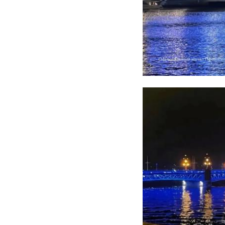
участников и тепер
в мае. Победителя 
продлится до 25 мая
Поддержать участн
Координатор федера
комитета Совета Ф
природопользовани
голосование дает в
ежедневно помогае
Приз в номинации "