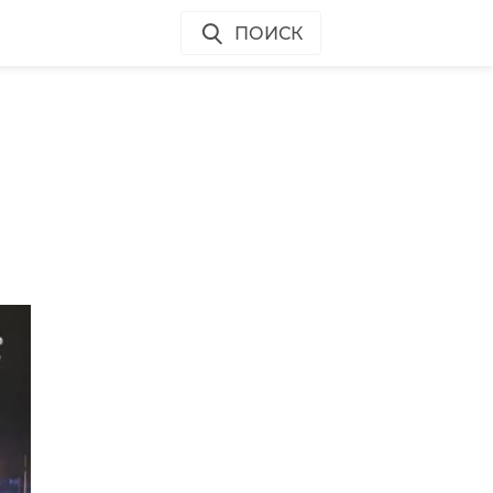
ПОИСК
у
й