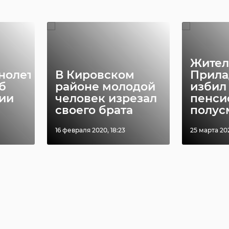
Жител
нолетняя
В Кировском
Прила
б
районе молодой
избил 
ии
человек изрезал
пенси
своего брата
полус
16 февраля 2020, 18:23
25 марта 202