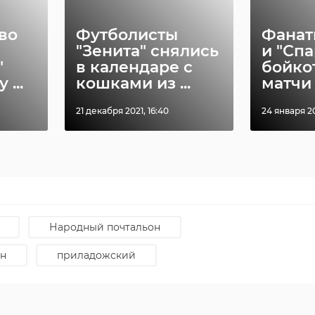
во
Футболисты
Фанат
"Зенита" снялись
и "Спа
"
в календаре с
бойко
...
кошками из ...
матчи 
21 декабря 2021, 16:40
24 января 20
тальон
Народный почтальон
он
приладожский