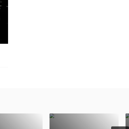
—
стов