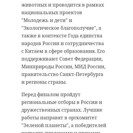
уборкой парка, чтобы
животных и проводится в рамках
он встречал жителей
национальных проектов
"Молодежь и дети" и
Подпорожья чистым
"Экологическое благополучие", а
и уютным»,
также в контексте Года единства
- отметил Александр
народов России и сотрудничества
Жарков, глава
с Китаем в сфере образования. Его
Комитета по
поддерживают Совет Федерации,
здравоохранению
Минприроды России, МИД России,
Ленинградской
правительство Санкт-Петербурга
области.
и регионы страны.
Перед финалом пройдут
// Мы есть в
MAX
. Не теряйте//
региональные отборы в России и
дружественных странах. Лучшие
работы направят в оргкомитет
подпорожье
субботники
"Зеленой планеты", а победителей
наградят дипломами и призами,