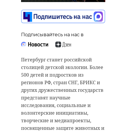
здравоохранению
Ленобласти провел
субботник в
Подпорожье
Подписывайтесь на нас в
Подписывайтесь на нас в
22 апреля, 08:23
На прошлой неделе в Центр
помощи аистам «Дом белого
Петербург станет российской
аиста» привезли первую в этом
столицей детской экологии. Более
Подписывайтесь на нас в
сезоне птицу со сломанным
500 детей и подростков из
крылом. Помощь врачей
регионов РФ, стран СНГ, БРИКС и
потребовалась аисту Федору из
других дружественных государств
Комитет по здравоохранению
деревни Новоселье Сланцевского
представят научные
Ленинградской области ежегодно
района Ленинградской области.
исследования, социальные и
принимает участие в
волонтерские инициативы,
традиционных весенний
Пернатый недавно вернулся
творческие и медиапроекты,
субботниках. В 2026 году его
домой. В деревне его ждали и
посвященные защите животных и