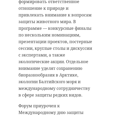
среда». На его территории
птицу в «Дом белого аиста».
формировать ответственное
появились новая сцена, световые
Прооперировать пернатого
отношение к природе и
инсталляции, спортивные
удалось только через день в
привлекать внимание к вопросам
маршруты, детские игровые зоны.
Пскове. Хирург Павел Синица
защиты животного мира. В
нашел время на срочную
программе — конкурсные финалы
операцию.
по нескольким номинациям,
«Здесь удалось
презентации проектов, постерные
Сломанное крыло пришлось
бережно соединить
сессии, круглые столы и дискуссии
удалить целиком. Федор
историю района,
с экспертами, а также
мужественно перенес операцию и
природу и
экологические акции. Отдельное
теперь привыкает жить с одним
современный
внимание уделят сохранению
крылом. Он спокойно терпит
биоразнообразия в Арктике,
комфорт. Мы с
перевязки и уколы, не дерется.
экологии Балтийского моря и
коллегами с
международному сотрудничеству
большим
в сфере защиты редких видов.
удовольствием
внесли и свою лепту,
Форум приурочен к
помогли с весенней
Международному дню защиты