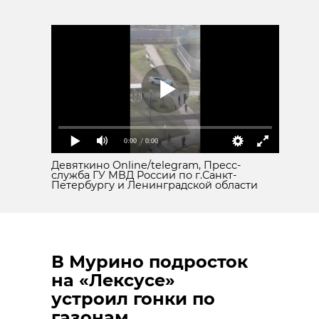
деревня новоселье
Поделиться статьей:
0:00
/ 0:00
РЕКОМЕНДУЕМ
Девяткино Online/telegram, Пресс-
служба ГУ МВД России по г.Санкт-
Петербургу и Ленинградской области
Пара
невозмутимых
Пожарные с
В Мурино подросток
аистов
чайку, пови
на «Лексусе»
наблюдали за
на проводах 
устроил гонки по
людьми под Вол ...
Выборге
газонам