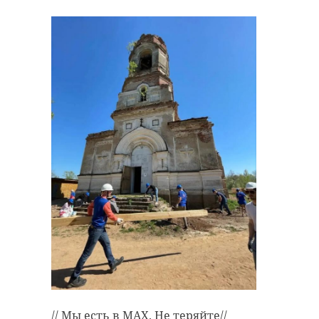
// Мы есть в
MAX
. Не теряйте//