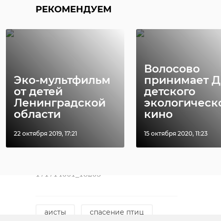
РЕКОМЕНДУЕМ
Волосово
Эко-мультфильм
принимает Д
от детей
детского
Ленинградской
экологическ
области
кино
22 октября 2019, 17:21
15 октября 2020, 11:23
// Мы есть в
MAX
. Не теряйте//
Фото: https://vk.com/wall-
171714661_18203
аисты
спасение птиц