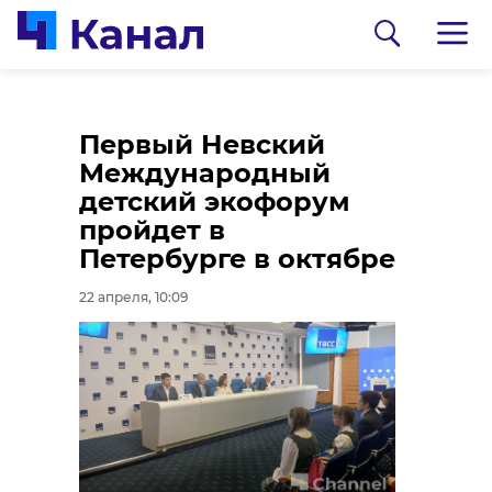
Волонтеры спасли
Первый Невский
аиста Федора из
Международный
Новоселья со
детский экофорум
сломанным крылом
пройдет в
Петербурге в октябре
22 апреля, 08:48
22 апреля, 10:09
0:00
/ 0:00
Комитет по здравоохранению
Ленинградской области
Комитет по