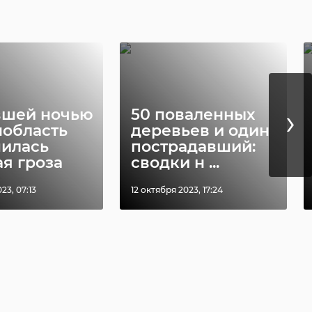
›
шей ночью
50 поваленных
нобласть
деревьев и один
илась
пострадавший:
я гроза
сводки н ...
23, 07:13
12 октября 2023, 17:24