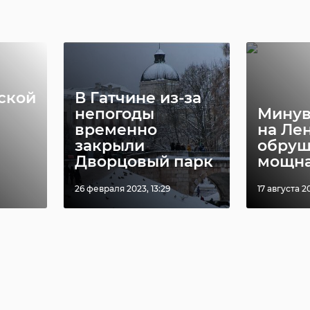
ской
В Гатчине из-за
непогоды
Минув
временно
на Ле
закрыли
обруш
Дворцовый парк
мощна
26 февраля 2023, 13:29
17 августа 20