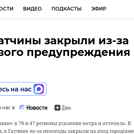
ОСТИ
ВИДЕО
ПОДКАСТЫ
ЭФИР
атчины закрыли из-за
 пациент
ласти поезд перекрыл
вого предупреждения
льницы обещал подже
е по ФАД "А-114"
ать здание суда в
асти
 нас в
 нас в
инес в 78 и 47 регионы усиление ветра и оттепель. В
аля, ФКУ Упрдор «Северо-Запад» сообщил о перекрыти
, в Гатчине из-за непогоды закрыли на вход городские
ьного транспорта на 410 километре ФАД А-114 "Волог
 нас в