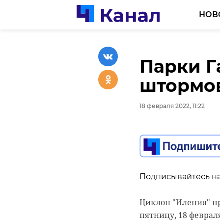
НОВ
Парки Г
Бывший
В Леноб
штормо
психбо
движени
и взорв
18 февраля 2022, 11:22
18 февраля 2022, 11:06
Ленобл
18 февраля 2022, 11:14
Подписывайтесь на
Подписывайтесь на
Циклон "Иления" пр
В пятницу, 18 февр
пятницу, 18 февраля
движения автомобил
Подписывайтесь на