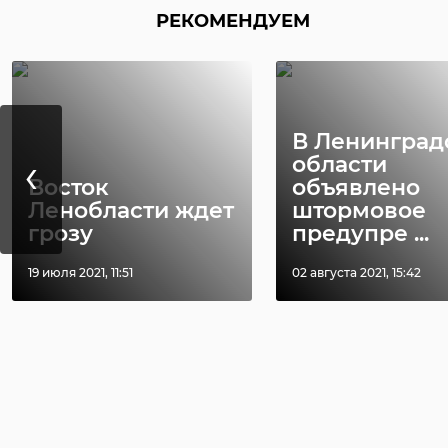
РЕКОМЕНДУЕМ
В Ленинград
‹
области
Восток
объявлено
Ленобласти ждет
штормовое
грозу
предупре ...
19 июля 2021, 11:51
02 августа 2021, 15:42