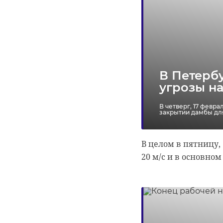
всеволожский су
сообщение о ми
В Петербу
угрозы н
В четверг, 17 февр
закрытии дамбы для
В целом в пятницу,
20 м/с и в основном