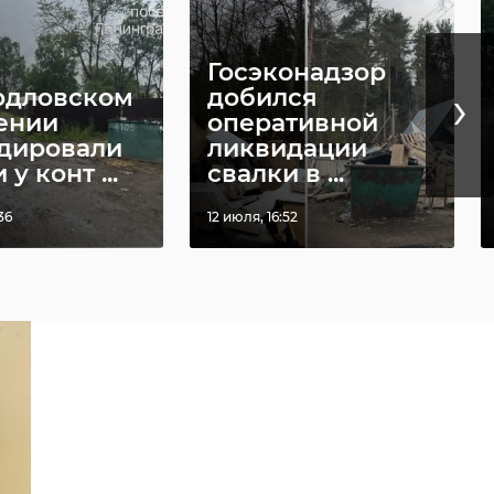
Госэконадзор
›
рдловском
добился
ении
оперативной
дировали
ликвидации
у конт ...
свалки в ...
36
12 июля, 16:52