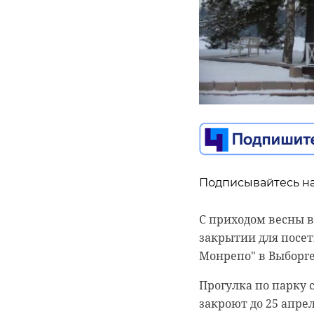
0:00
/ 0:00
Фото и видео: 47chan
В ЛГУ и
Подписывайтесь на
Подписывайтесь на
открыла
С приходом весны в
Госэконадзор поде
закрытии для посе
"Экология большого
Через в
Монрепо" в Выборге
подразделений.
помните
Прогулка по парку 
С начала 2022 года
закроют до 25 апре
охраной окружающе
14 марта 2025, 14:37