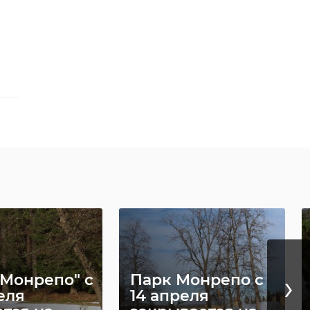
о
ам
 и
ии
, и
›
 Монрепо" с
Парк Монрепо с
еля
14 апреля