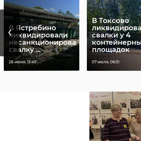
В Токсово
‹
В Ястребино
ликвидиров
ликвидировали
свалки у 4
несанкционированную
контейнерн
свалку ...
площадок
28 июня, 13:49
07 июля, 06:51