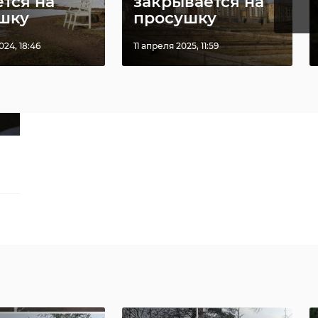
ется на
закрывается на
ой
шку
просушку
для
24, 18:46
11 апреля 2025, 11:59