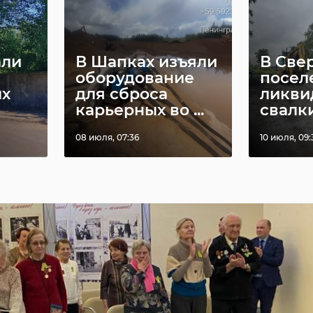
али
В Шапках изъяли
В Све
оборудование
посел
ых
для сброса
ликви
карьерных во ...
свалки 
08 июля, 07:36
10 июля, 09: