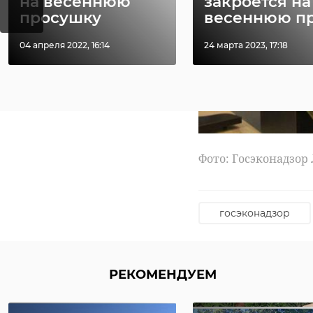
на весеннюю
закроется на
Также было подпис
просушку
весеннюю про
палатой Ленобласт
будущего развития 
04 апреля 2022, 16:14
24 марта 2023, 17:18
основа его дальней
Фото: Госэконадзор
госэконадзор
РЕКОМЕНДУЕМ