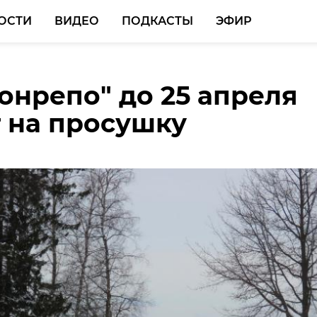
ОСТИ
ВИДЕО
ПОДКАСТЫ
ЭФИР
онрепо" до 25 апреля
еноблэкомилиции мог
 на просушку
ь другие регионы