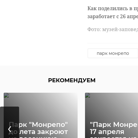
государственный л
Как поделились в п
нарушениях в облас
заработает с 26 апр
об административ
Фото: музей-запове
Подписывайтесь на
В составе милиции:
инструментального
В ЛГУ имени Пушки
дальше развивать с
парк монрепо
фотовыставки "Помн
надеется, что и др
представлены архи
1941-1944 годах.
РЕКОМЕНДУЕМ
Выставка визуализи
жителей города и е
Основная цель прое
передать этот подв
Представительство 
‹
Парк "Монрепо"
"Парк Монре
при правительстве 
до лета закроют
17 апреля