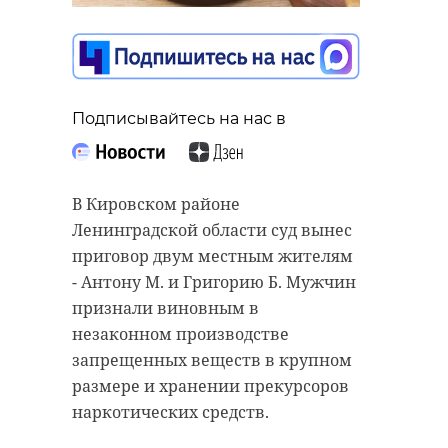
Подписывайтесь на нас в
Подписывайтесь на нас в
Подписывайтесь на нас в
В Ломоносовском районе
Ленинградской области
В Приморске продолжается
В Кировском районе
завершился ремонт участка
восстановление
Ленинградской области суд вынес
дороги от Киевского шоссе до
многоквартирного жилого дома по
приговор двум местным жителям
Красного Села через Малое
Выборгскому шоссе, которое
- Антону М. и Григорию Б. Мужчин
Карлино. Подрядчик обновил
пострадало во время мощного
признали виновным в
почти 10 километров покрытия.
пожара. Завершить все работы
незаконном производстве
планируется к концу сентября.
запрещенных веществ в крупном
Дорожники уложили два слоя
размере и хранении прекурсоров
нового асфальта, обустроили
В настоящий момент строители
наркотических средств.
остановки и укрепили обочины, -
завершают монтаж конструкций.