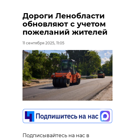
районе за 2021
На подъезде
год
Красному Се
отремонтируют
Ленобласти
Дороги Ленобласти
нес ...
уложили пер .
обновляют с учетом
пожеланий жителей
20 февраля 2021, 09:33
18 июня 2025, 17:29
11 сентября 2025, 11:05
Подписывайтесь на нас в