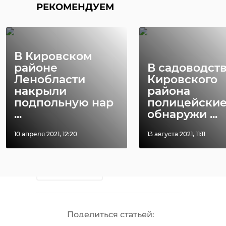
РЕКОМЕНДУЕМ
Поделиться статьей:
В Кировском
районе
В садоводст
Ленобласти
Кировского
накрыли
района
Фото: Администрация Выборгского
подпольную нар
полицейски
...
обнаружи ...
района
10 апреля 2021, 12:20
13 августа 2021, 11:11
приморск
ремонт домов
РЕКОМЕНДУЕМ
ремонт дома
В Ломоносовском
Поделиться статьей: