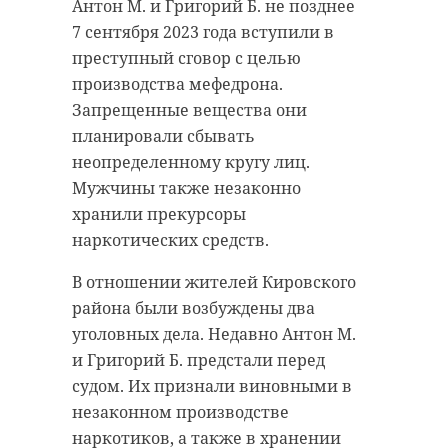
рассказали в четверг, 11 сентября,
Они полностью уложили плиты
Антон М. и Григорий Б. не позднее
telegram-канале Dorogi_lo. Работы
перекрытия пятого этажа, сделали
7 сентября 2023 года вступили в
проводились в рамках
гидроизоляцию и утепление. К
преступный сговор с целью
национального проекта
концу недели завершатся работы
производства мефедрона.
«Инфраструктура для жизни».
на кровле.
Запрещенные вещества они
планировали сбывать
В Ломоносовском районе на
Рабочие также установили окна в
неопределенному кругу лиц.
завершающую стадию вышли
подъездах и начали монтаж
Мужчины также незаконно
ремонты двух участков дороги
оконных блоков в квартирах, -
хранили прекурсоры
«Анташи - Ропша - Красное Село».
рассказали в четверг, 11 сентября,
наркотических средств.
В настоящий момент подрядчик
в администрации Выборгского
уже уложил на трассе новый
района. Эти работы планируется
В отношении жителей Кировского
асфальт.
завершить к 15 сентября.
района были возбуждены два
уголовных дела. Недавно Антон М.
В ближайшее время подрядчик
и Григорий Б. предстали перед
приступит к внутренней отделке
судом. Их признали виновными в
квартир восстановленных
незаконном производстве
подъездов. Ему предстоит
наркотиков, а также в хранении