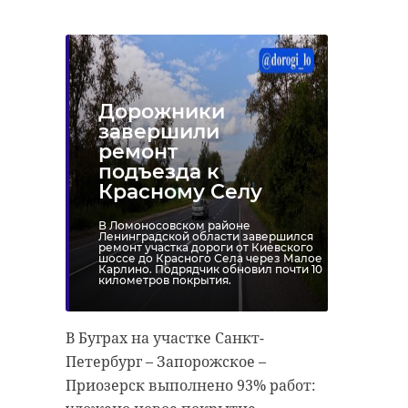
Дорожники
завершили
ремонт
подъезда к
Красному Селу
В Ломоносовском районе
Ленинградской области завершился
ремонт участка дороги от Киевского
шоссе до Красного Села через Малое
Карлино. Подрядчик обновил почти 10
километров покрытия.
В Буграх на участке Санкт-
Петербург – Запорожское –
Приозерск выполнено 93% работ: