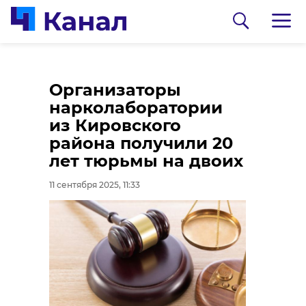
Дорожники
В Приморске
Организаторы
завершили ремонт
продолжается
нарколаборатории
подъезда к Красному
восстановление
из Кировского
Селу
пострадавшего при
района получили 20
пожаре жилого дома
лет тюрьмы на двоих
11 сентября 2025, 11:11
11 сентября 2025, 10:46
11 сентября 2025, 11:33