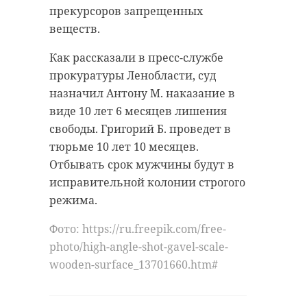
поклеить обои под покраску,
прекурсоров запрещенных
смонтировать плинтуса, уложить
веществ.
плитку в кухне, ванной и санузле,
а также оборудовать сантехнику и
Как рассказали в пресс-службе
электрику.
прокуратуры Ленобласти, суд
назначил Антону М. наказание в
Параллельно ведется подготовка к
виде 10 лет 6 месяцев лишения
ремонту квартир, залитых дождем
свободы. Григорий Б. проведет в
во время ремонта дома. Рабочие
тюрьме 10 лет 10 месяцев.
снимают старый линолеум,
Отбывать срок мужчины будут в
обрабатывают помещения от
исправительной колонии строгого
плесени и занимаются просушкой
режима.
комнат.
Фото: https://ru.freepik.com/free-
Кроме того, специалисты по
photo/high-angle-shot-gavel-scale-
электрике, тепловым и газовым
wooden-surface_13701660.htm#
сетям выполняют
подготовительные работы к