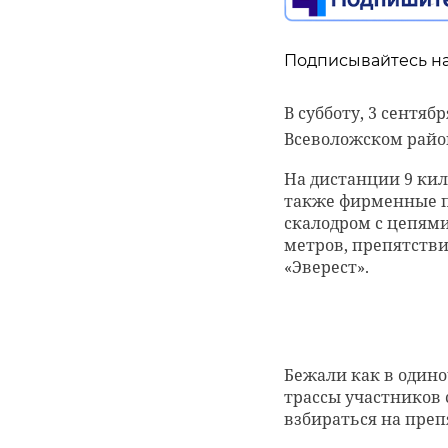
Сотрудники комите
занимательным виде
социальной сети "ВК
Подписывайтесь на
Фото: Pxhere.com
В субботу, 3 сентяб
В Тихвине
Всеволожском райо
украшени
На дистанции 9 кил
ленобласть
также фирменные пр
В понедельник, 29 
Подросток соверши
скалодром с цепями
стали украшения о
метров, препятстви
«Эверест».
Фото: Москва.ру/М
волхов
в
Бежали как в одино
трассы участников
ветеран
взбираться на преп