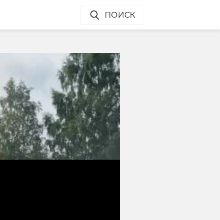
ПОИСК
и
й
е