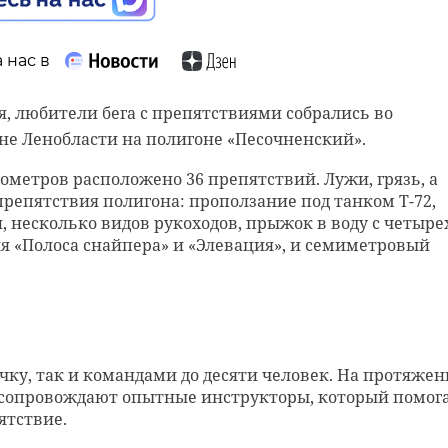
та по животному миру Ленинградской области поделились
о с охотой выдры. Пост разместили в официальной группе ведомств
онтакте" в субботу, 20 ноября.
 нас в
ря, любители бега с препятствиями собрались во
 подросток украл у отца
не Ленобласти на полигоне «Песочненский».
я на полмиллиона рублей
ометров расположено 36 препятствий. Лужи, грязь, а
охотничьий сезон
епятствия полигона: проползание под танком Т-72,
августа, сотрудники полиции задержали 17-летнего жителя Тихвина.
л кражу из квартиры собственного отца. «Добычей» юного воришки
, несколько видов рукоходов, прыжок в воду с четыре
бщей стоимостью 500 тысяч рублей.
я «Полоса снайпера» и «Элевация», и семиметровый
ария Добрыгина
олховский район
ленобласть
грабеж
чку, так и командами до десяти человек. На протяже
 сопровождают опытные инструкторы, который помог
ятствие.