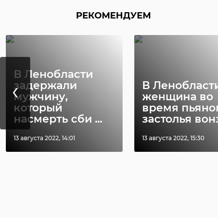
РЕКОМЕНДУЕМ
В Ленобласти
‹
задержали
В Ленобласт
мужчину,
женщина во
который
время пьяно
насмерть сби ...
застолья вонзи
13 августа 2022, 14:01
13 августа 2022, 15:30