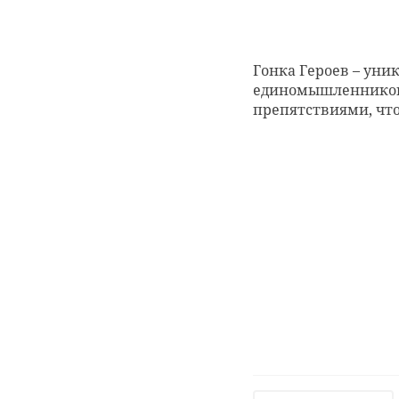
Гонка Героев – уни
единомышленников,
препятствиями, что
РЕКОМЕНДУЕМ
‹
В Ленобласти
стартует
В Ленобласт
весенняя охота
стартует
на птиц
охотничий с
23 апреля 2021, 14:24
16 апреля 2022, 10:34