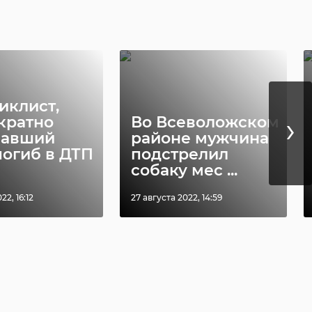
иклист,
›
кратно
Во Всеволожском
шавший
районе мужчина
погиб в ДТП
подстрелил
собаку мес ...
22, 16:12
27 августа 2022, 14:59