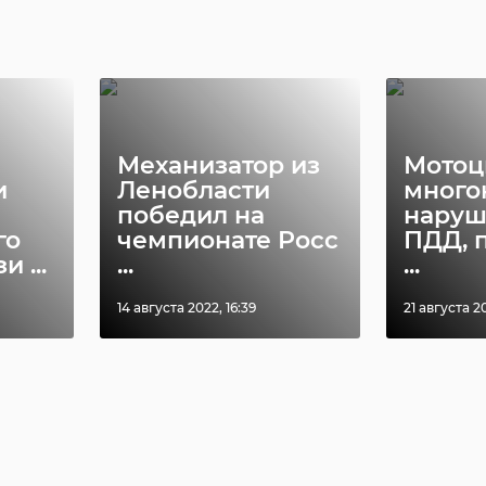
Механизатор из
Мотоц
и
Ленобласти
много
победил на
нару
го
чемпионате Росс
ПДД, 
 ...
...
...
14 августа 2022, 16:39
21 августа 20