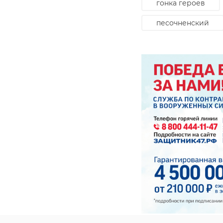
гонка героев
песочненский