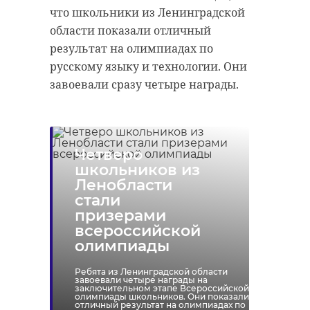
что школьники из Ленинградской
Поделиться статьей:
области показали отличный
результат на олимпиадах по
русскому языку и технологии. Они
завоевали сразу четыре награды.
Четверо
школьников из
Ленобласти
стали
призерами
всероссийской
олимпиады
Ребята из Ленинградской области
завоевали четыре награды на
заключительном этапе Всероссийской
олимпиады школьников. Они показали
отличный результат на олимпиадах по