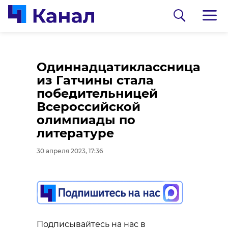
В первый майский
Одиннадцатиклассница
день в Ленобласти
из Гатчины стала
обещают дожди и до
победительницей
+13
Всероссийской
олимпиады по
30 апреля 2023, 16:20
литературе
30 апреля 2023, 17:36
Подписывайтесь на нас в