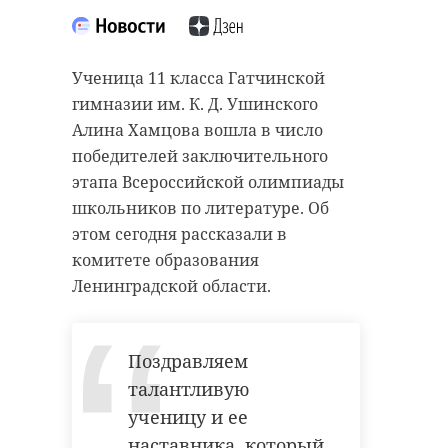
Ученица 11 класса Гатчинской
Подписывайтесь на нас в
гимназии им. К. Д. Ушинского
Алина Хамцова вошла в число
победителей заключительного
В этот понедельник, 1 мая, в
этапа Всероссийской олимпиады
Ленинградской области ожидается
школьников по литературе. Об
облачная с прояснениями погода.
этом сегодня рассказали в
Ночью в большинстве районов
комитете образования
пройдут кратковременные дожди,
Ленинградской области.
днем же их стоит ждать лишь
местами. В отдельных районах
ночью возможен мокрый снег, а
Поздравляем
днем – снежная крупа.
талантливую
ученицу и ее
Ветер западный, в темное время
наставника, который