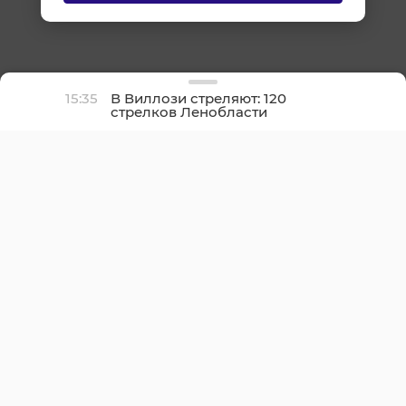
15:35
В Виллози стреляют: 120
стрелков Ленобласти
оспаривают звание
лучшего в регионе