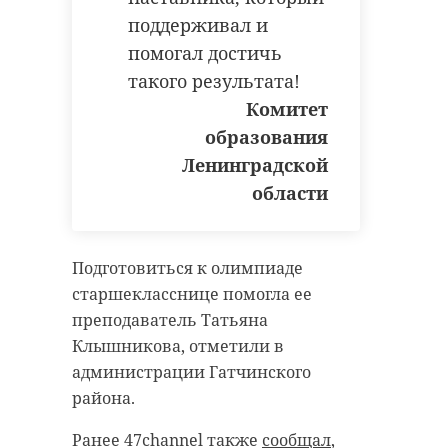
суток его скорость составит от 4 до
поддерживал и
9 м/с, днем он усилится до 6-11 м/с.
помогал достичь
Ночью термометры покажут от -1
такого результата!
до +4 градусов, днем тоже будет не
жарко – от +8 до +13.
Комитет
образования
Атмосферное давление будет слабо
Ленинградской
повышаться.
области
Фото: Анастасия Илюшина /
Подготовиться к олимпиаде
47channel
старшекласснице помогла ее
преподаватель Татьяна
Клышникова, отметили в
погода в ленобласти
администрации Гатчинского
района.
прогноз погоды
Ранее 47channel также
сообщал
,