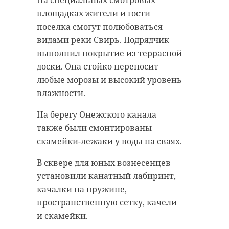
На специальных смотровых
строительных работ, сообщили в
площадках жители и гости
пятницу, 29 октября, в пресс-
поселка смогут полюбоваться
службе правительства
По планам, площадь озеленения
видами реки Свирь. Подрядчик
Ленинградской области.
растянется на 131 тысячу
выполнил покрытие из террасной
квадратных метров. Хотят
В здании будет два блока. В одном
доски. Она стойко переносит
возвести и социальные объекты -
разместятся начальные классы с
любые морозы и высокий уровень
3 детских сада по 220 мест и СОШ
помещениями групп продленного
влажности.
на 1100 мест.
дня, а в другом - средняя и старшая
На берегу Онежского канала
школы.
В Новосаратовке таким образом
также были смонтированы
появятся более комфортные
Для учеников создадут
скамейки-лежаки у воды на сваях.
планировочные модули с
специализированные кабинеты
полузамкнутой квартальной
В сквере для юных вознесенцев
химии, физики, информатики и
застройкой и с собственным
установили канатный лабиринт,
мастерские. В школе также
внутренним двором. Отклонения
качалки на пружине,
появится актовый зал на 420 мест,
в высотности жилых домов
пространственную сетку, качели
несколько спортивных
застройщик получит за счет
и скамейки.
помещений и студия
содействия в завершении