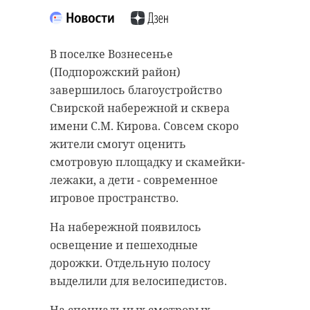
Квартал на 400 тысяч квадратных
Подписывайтесь на нас в
метров в 4 очереди жилой
В поселке Вознесенье
застройки. В пятницу, 29 октября,
(Подпорожский район)
градостроительный совет
завершилось благоустройство
Подрядная организация
Ленинградской области
Свирской набережной и сквера
приступила к выполнению
рассмотрел концепцию развития
имени С.М. Кирова. Совсем скоро
предпроектных работ для
квартала 05-09 в деревне
жители смогут оценить
строительства школы в первом
Новосаратовка Свердловского
смотровую площадку и скамейки-
микрорайоне Тихвина. Учеников
поселения Всеволожского района.
лежаки, а дети - современное
порадуют современные кабинеты,
игровое пространство.
В обсуждении также принимает
мастерские и несколько
участие зампредседателя
На набережной появилось
спортивных залов.
правительства Ленинградской
освещение и пешеходные
После подготовки документации
области по строительству и
дорожки. Отдельную полосу
будет заключен единый контракт
жилищно-коммунальному
выделили для велосипедистов.
на выполнение проектных и
хозяйству Евгений Барановский.