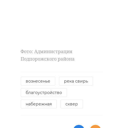
714 человек.
Поделиться статьей:
Фото: 47channel
Фото: Администрация
Подпорожского района
евгений барановский
градостроительный совет
вознесенье
река свирь
благоустройство
Поделиться статьей:
набережная
сквер