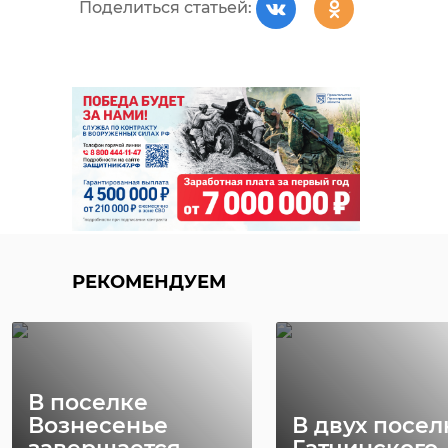
Поделиться статьей:
РЕКОМЕНДУЕМ
Компания Setl
City займется
Детский сад 
кварталом 05-09
Тельмана гот
в Новос ...
ко вводу
29 октября 2021, 15:35
02 апреля, 12:21
РЕКОМЕНДУЕМ
В поселке
Вознесенье
В двух посел