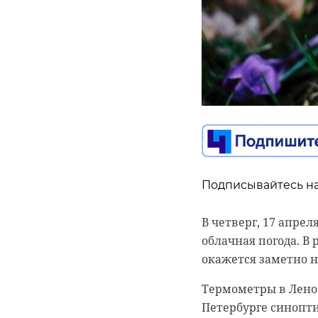
0:00
/ 0:00
Пресс-служба ГУ МВД
Полици
Подписывайтесь на
рейд по
В четверг, 17 апре
облачная погода. В
цыган в
Подписывайтесь на
окажется заметно 
Александр Дрозденк
17 апреля 2025, 08:27
Термометры в Ленобл
производительности
Петербурге синопти
коллегами опытом 