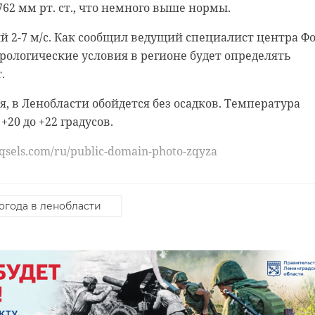
62 мм рт. ст., что немного выше нормы.
й 2-7 м/с. Как сообщил ведущий специалист центра Ф
 нас в
 65 учреждений здравоохранения, образования и
рологические условия в регионе будет определять
обучение бережливым практикам. Цель - упростить
.
рофилактический рейд по местам компактного
ки, сократить бюрократическую нагрузку на врачей 
авителей кочевого народа. Оперативники осмотрели
я, в Ленобласти обойдется без осадков. Температура
 Санкт-Петербурге и Ленинградской области.
+20 до +22 градусов.
вых технологий в соцсфере также сократит бюджетн
 стало задержание группы «карманниц». Ранее 47chan
среду, 16 апреля, сообщил Александр Дрозденко в свое
qsels.com/ru/public-domain-photo-zqyza
ия пресекла деятельность цыганок, занимавшихся
. Только в Петербурге девушки совершили не менее 2
огода в ленобласти
зработки единой федеральной программы,
а опережение. Так реальные изменения быстрее
т ленинградцы.
- отметил Александр Дрозденко, губернатор
Ленинградской области