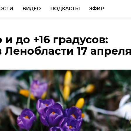
ОСТИ
ВИДЕО
ПОДКАСТЫ
ЭФИР
и до +16 градусов:
др Дрозденко
в Ленобласти 17 апрел
ал о внедрении
вых технологий в
е Ленобласти