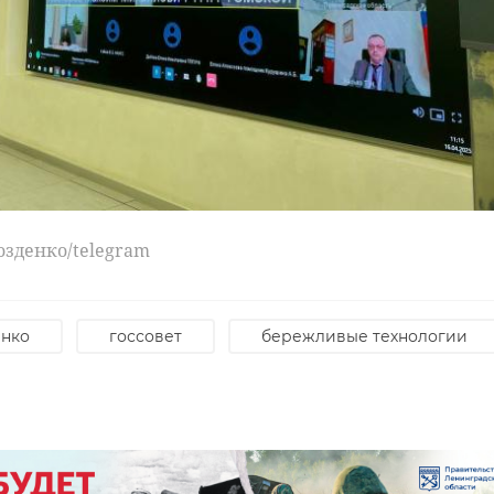
озденко/telegram
енко
госсовет
бережливые технологии