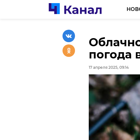
НОВ
Облачно 
Алексан
погода 
рассказ
бережли
17 апреля 2025, 09:14
соцсфер
17 апреля 2025, 08:52