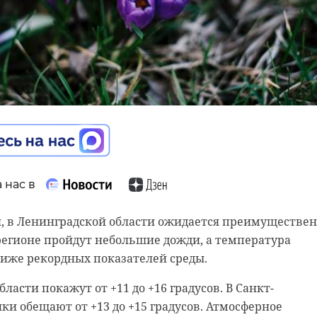
 России по г.Санкт-Петербургу и Ленинградской области
я провела масштабны
 нас в
 местам проживания
ля, в Ленинградской области ожидается преимуществе
 регионе пройдут небольшие дожди, а температура
 Ленобласти
 нас в
ниже рекордных показателей среды.
о провел заседание рабочей группы Госсовета РФ по
асти покажут от +11 до +16 градусов. В Санкт-
 труда. Губернатор Ленинградской области поделился
ки обещают от +13 до +15 градусов. Атмосферное
региона по внедрению бережливых технологий в