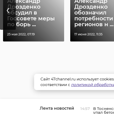
Александр
Александр
‹
Дрозденко
Дрозденко
обсудил в
обозначил
Госсовете меры
потребности
по борь ...
регионов н ...
25 мая 2022, 07:19
17 июня 2022, 11:35
Сайт 47channel.ru использует cookie
соответствии с
политикой обработки
Лента новостей
14:57
В Тосненс
упал бето