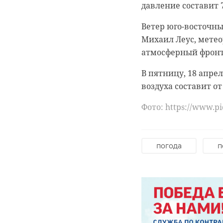
давление составит 7
социальной сфере.
Ветер юго-восточны
Подписывайтесь на
С апреля 2025 года
Михаил Леус, метео
соцзащиты начали 
атмосферный фронт
Полиция провела п
записи в поликлини
проживания предст
учителей.
В пятницу, 18 апрел
более 20 локаций в
воздуха составит от 
Внедрение бережли
Поводом для рейдов
расходы. Об этом в 
Фото: https://www.pi
сообщал, что полиц
telegram-канале.
кражами «Айфонов»
преступлений.
погода
п
Не ждем ра
работаем н
почувствую