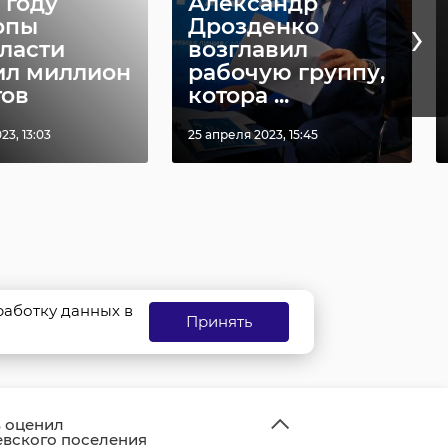
 году
Александр
›
опы
Дрозденко
ласти
возглавил
ил миллион
рабочую группу,
тов
котора ...
23, 13:03
25 апреля 2023, 15:45
бработку данных в
Принять
 оценил
евского поселения