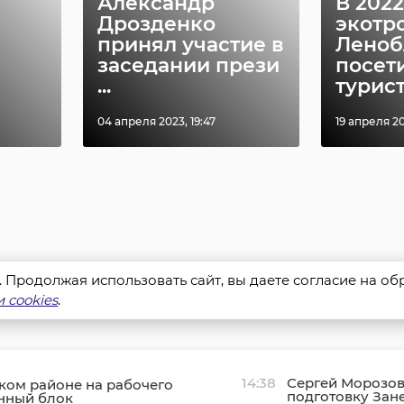
Александр
В 2022
Дрозденко
экотр
принял участие в
Леноб
заседании прези
посет
...
турис
04 апреля 2023, 19:47
19 апреля 20
s. Продолжая использовать сайт, вы даете согласие на о
 cookies
.
14:38
Сергей Морозов
ком районе на рабочего
подготовку Зан
нный блок