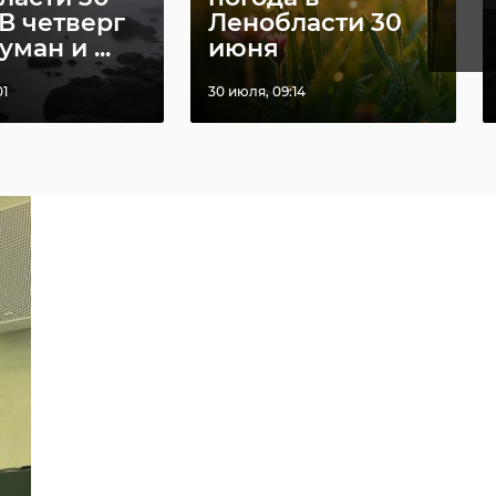
В четверг
Ленобласти 30
уман и ...
июня
01
30 июля, 09:14