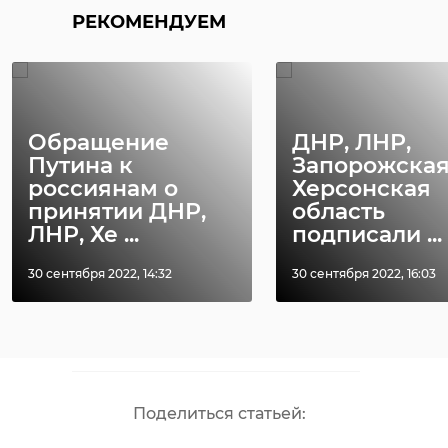
председатель
РЕКОМЕНДУЕМ
Центрального
совета сторонников
партии ЕР
Обращение
ДНР, ЛНР,
Путина к
Запорожская
россиянам о
Херсонская
принятии ДНР,
область
ЛНР, Хе ...
подписали ...
путин
ДНР
ЛНР
30 сентября 2022, 14:32
30 сентября 2022, 16:03
Запорожская оббласть
Херсонская область
Поделиться статьей: