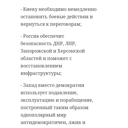
Видео:
Сегодняшнее
медведица
- Киеву необходимо немедленно
обращение
Хаарчаана в
остановить боевые действия и
Ленинградском
Президента — новая
вернуться к переговорам;
зоопарке
веха в современной
ныряет за
истории России Мы
- Россия обеспечит
рыбкой в
безопасность ДНР, ЛНР,
— свидетели
бассейне
Запорожской и Херсонской
истории. Новороссия
Медведица Хаарчаана из
областей и поможет с
снова возвращается
Ленинградского зоопарка проводит
короткие солнечные летние деньки,
восстановлением
купаясь в бассейне с особым
домой. Об этом будут
мороженым. Видео с летним досугом
инфраструктуры;
белоснежной охотницы поделились
рассказывать
сотрудники учреждения в четверг, 14
июля. На нём Хаарчаана ныряет за
внукам, писать в
рыбкой и лакомится вкусностями.
- Запад вместо демократии
учебниках, снимать
использует подавление,
фильмы. А мы это
эксплуатацию и порабощение,
построенный таким образом
видим своими
!видео
!милота
однополярный мир
глазами. Видим, как
антидемократичен, лжив и
Россия снова встала с
ленинградский зоопарк