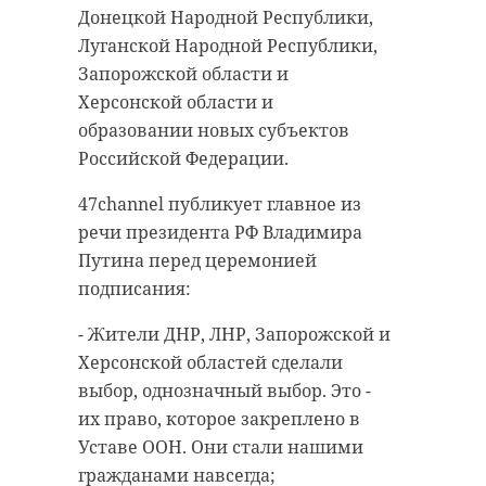
В конце церемонии подписания
животного они поделились в
Донецкой Народной Республики,
прозвучал гимн Российской
своем телеграм-канале в пятницу,
Луганской Народной Республики,
Федерации.
30 сентября.
Запорожской области и
Херсонской области и
Также своими впечатлениями от
Как объяснили работника
образовании новых субъектов
обращения президента Владимира
зоопарка, броненосец любит
Российской Федерации.
Путина и самого мероприятия
играть с различными мячами.
поделилась депутат Ольга Занко
Именно поэтому в его вольере
47channel публикует главное из
(Амельченкова). В своем канале в
можно заметить шарики самых
речи президента РФ Владимира
Telegram она отметила, что этот
разных форм и размеров.
Путина перед церемонией
день - исторический, давший
подписания:
Ленинградский зоопарк и ранее
начало новой вехе. Все россияне
делился развлечениями своих
- Жители ДНР, ЛНР, Запорожской и
стали свидетелями истории,
воспитанников. Так, сотрудники
Херсонской областей сделали
событий, о которых будут
публиковали видео с озорной
выбор, однозначный выбор. Это -
рассказывать внукам, писать в
медведицей Хаарчааной,
их право, которое закреплено в
учебниках и создавать фильмы.
резвящейся в бассейне.
Уставе ООН. Они стали нашими
гражданами навсегда;