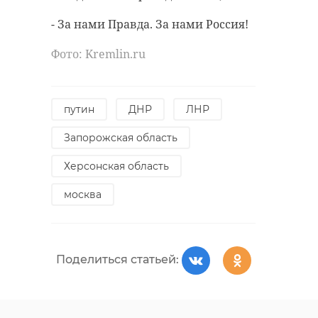
будущих поколений.
- За нами Правда. За нами Россия!
Достойны
возрожденной и
Фото: Kremlin.ru
сильной России За
нами правда! За
нами Россия!
путин
ДНР
ЛНР
Ольга Занко
Запорожская область
(Амельченкова),
Херсонская область
депутат от
Ленинградской
москва
области и
зампредседателя
комитета Госдумы
Поделиться статьей:
по развитию
гражданского
общества,