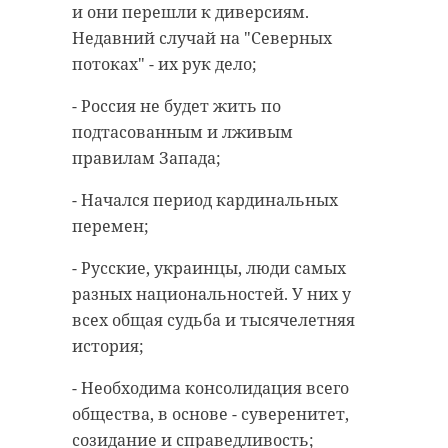
и они перешли к диверсиям.
своём месте
Недавний случай на "Северных
приближает общую
Ленинградский
У семейства
потоках" - их рук дело;
победу. Сегодняшняя
зоопарк
кенгуру в
речь Президента
познакомил
Ленинградс
- Россия не будет жить по
войдёт в историю,
посетителей с
зоопарке
подтасованным и лживым
особе ...
родилис ...
мы войдем в
правилам Запада;
историю. Так пусть
13 января 2022, 11:26
23 мая 2022, 15:23
- Начался период кардинальных
каждый из нас задаст
перемен;
себе вопрос: а что
могу сделать для
- Русские, украинцы, люди самых
победы именно я?
разных национальностей. У них у
всех общая судьба и тысячелетняя
Время личной
история;
мобилизации. Будем
же достойны
- Необходима консолидация всего
мужества наших
общества, в основе - суверенитет,
предков и уважения
созидание и справедливость;