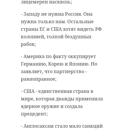
лицемерен насквозь;
колен и с каждым
животные
днем становится
- Западу не нужна Россия. Она
сильнее. Становится
нужна только нам. Остальные
сильнее благодаря
страны ЕС и США хотят видеть РФ
Поделиться статьей:
каждому из нас.
колонией, толпой бездушных
рабов;
Благодаря настоящим
мужчинам, которые
- Америка по факту оккупирует
не в очередях стоят
Германию, Корею и Японию. Но
на границе, а берут
заявляет, что партнерство -
оружие для защиты
равноправное;
страны, благодаря
- США - единственная страна в
женщинам,
мире, которая дважды применила
учителям, учёным,
ядерное оружие и создала
рабочим,
РЕКОМЕНДУЕМ
прецедент;
добровольцам,
которые каждый на
- Англосаксам стало мало санкций