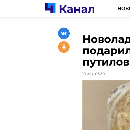
НОВ
Новола
В Выбор
подарил
ликвиди
путилов
19 мая, 06:26
19 мая, 06:50