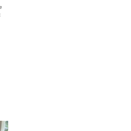
е
я
-
в