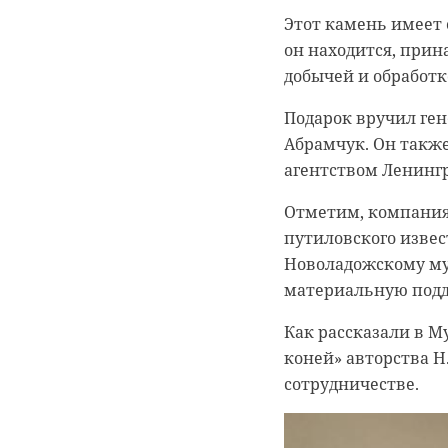
кубометра. Четыре 
Этот камень имеет 
Песочное. Эконадз
он находится, при
участков - местной
добычей и обработк
контроль.
Подарок вручил ге
Руководство Перво
Абрамчук. Он такж
муниципальным конт
агентством Ленингр
службе Комитета. 
разлетевшиеся отх
Отметим, компания
порядок.
путиловского извес
Новоладожскому му
Ситуация остается 
материальную под
Как рассказали в М
коней» авторства Н
сотрудничестве.