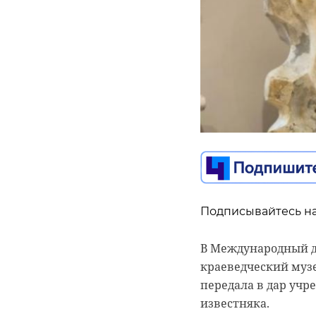
Подписывайтесь на
Подписывайтесь на
Сотрудники Экомил
в Первомайском по
В Международный де
площадок складиро
краеведческий муз
мусор, автопокрышк
передала в дар учр
известняка.
Общий объем незак