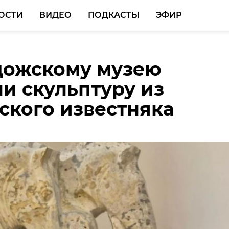
ОСТИ
ВИДЕО
ПОДКАСТЫ
ЭФИР
дожскому музею
гском районе
и скульптуру из
ровали четыре свалк
ского известняка