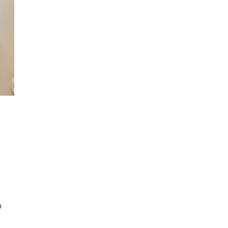
ния
й
о