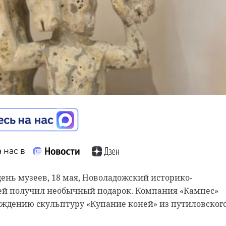
 нас в
 нас в
иции во время патрулирования обнаружили наруше
селении Выборгского района. Вне контейнерных
нь музеев, 18 мая, Новоладожский историко-
вались твердые коммунальные отходы, строительны
ей получил необычный подарок. Компания «Кампес»
и, порубочные остатки и старая мебель.
еждению скульптуру «Купание коней» из путиловског
онно размещенных отходов составил около 42,3