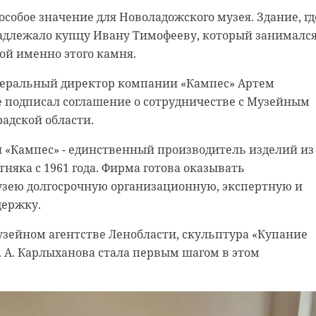
свалки выявили в поселках Поляны, Яковлево и
особое значение для Новоладожского музея. Здание, гд
ор объявил предостережение собственнику земельных
надлежало купцу Ивану Тимофееву, который занималс
 администрации - и взял устранение нарушений на
ой именно этого камня.
неральный директор компании «Кампес» Артем
майского поселения выполнила работы по
е подписал соглашение о сотрудничестве с Музейным
рактам, - рассказали в понедельник, 18 мая, в пресс
адской области.
Строительный и крупногабаритный мусор вывезли,
оды собрали. Территории были очищены и приведены 
 «Кампес» - единственный производитель изделий из
тняка с 1961 года. Фирма готова оказывать
зею долгосрочную организационную, экспертную и
на контроле Госэконадзора.
держку.
узейном агентстве Ленобласти, скульптура «Купание
. А. Карлыханова стала первым шагом в этом