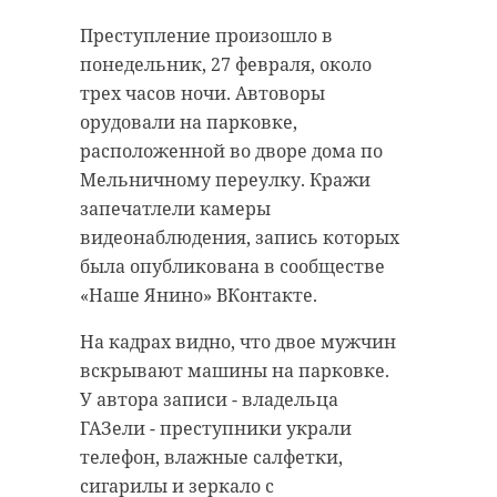
результаты проверки ООО
встречи были опубликованы в
Преступление произошло в
"Монита", проведенной осенью
сообществе ЖК «Цвета радуги».
понедельник, 27 февраля, около
2022 года.
«Вот такие товарищи попались», -
трех часов ночи. Автоворы
прокомментировал автор снимка.
Как отмечают в управлении,
орудовали на парковке,
арендатором земли компания
расположенной во дворе дома по
"Монита" стала в 2019 году. Права
Мельничному переулку. Кражи
и обязанности по договору на
запечатлели камеры
земельный участок им перешли
видеонаблюдения, запись которых
Фото: ЖК Цвета Радуги/ВКонтакте
от ООО "Экомонитринг". После
была опубликована в сообществе
смены арендатора действенных
«Наше Янино» ВКонтакте.
мер по понуждению компании к
лоси
лаврики
На кадрах видно, что двое мужчин
разработке проекта и проведению
вскрывают машины на парковке.
рекультивации территории не
мурино
животные
У автора записи - владельца
предпринималось. Землей
ГАЗели - преступники украли
владеет администрация
телефон, влажные салфетки,
Гатчинского района.
сигарилы и зеркало с
Поделиться статьей: