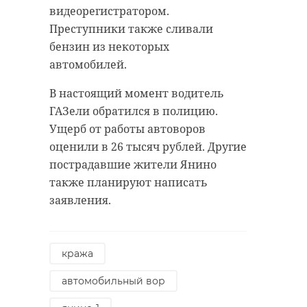
Сейчас Росприроднадзор готовит
видеорегистратором.
предостережение и в адрес
Преступники также сливали
районной администрации.
бензин из некоторых
РЕКОМЕНДУЕМ
автомобилей.
Фото: freepik
В настоящий момент водитель
ГАЗели обратился в полицию.
вырица
росприроднадзор
Ущерб от работы автоворов
оценили в 26 тысяч рублей. Другие
экология
свалка
Видео: В Мурино
Два лосенка
пострадавшие жители Янино
заметили
утром вторн
также планируют написать
разгуливающих
прогулялись
заявления.
по городу лосей
Поделиться статьей:
Мурино
15 июля 2019, 08:21
20 июля 2021, 11:49
кража
автомобильный вор