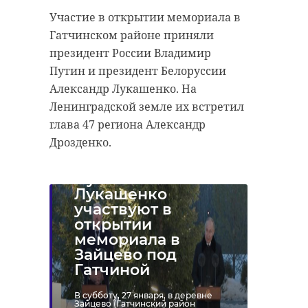
Участие в открытии мемориала в
Гатчинском районе приняли
президент России Владимир
Путин и президент Белоруссии
Александр Лукашенко. На
Ленинградской земле их встретил
глава 47 региона Александр
Дрозденко.
Путин и
Лукашенко
участвуют в
открытии
мемориала в
Зайцево под
Гатчиной
В субботу, 27 января, в деревне
Зайцево (Гатчинский район