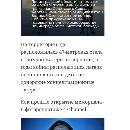
Ленинградской области) открывают
мемориал, посвященный мирным
гражданам Советского Союза –
жертвам нацистского геноцида в годы
Великой Отечественной войны.
Событие приурочено к 80-й
годовщине полного освобождения
Ленинграда от фашистской блокады.
На территории, где
расположилась 47-метровая стела
с фигурой матери на вершине, в
годы войны располагались лагеря
военнопленных и детские
донорские концентрационные
лагеря.
Как прошло открытие мемориала -
в фоторепортаже 47channel.