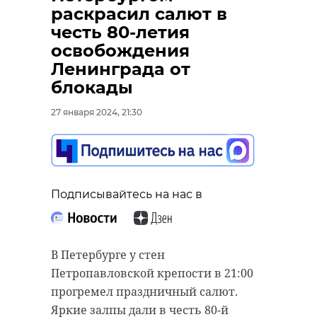
показали 3D-
приняли участие в
раскрасил салют в
проекцию
конкурсе на тему
честь 80-летия
"Ленинград. Во имя
блокады Ленинграда
освобождения
жизни"
Ленинграда от
27 января 2024, 19:57
блокады
27 января 2024, 20:16
27 января 2024, 21:30
Подписывайтесь на нас в
Подписывайтесь на нас в
Подписывайтесь на нас в
ГУ МВД по Петербургу и
На Дворцовой площади в
Ленобласти провели
Петербурге в честь 80-й
традиционный творческий
В Петербурге у стен
годовщины полного освобождения
конкурс "Я говорю с тобой под
Петропавловской крепости в 21:00
Ленинграда от фашистской
свист снарядов". Работы собирают
прогремел праздничный салют.
блокады представили
с 9 по 27 января в преддверии
Яркие залпы дали в честь 80-й