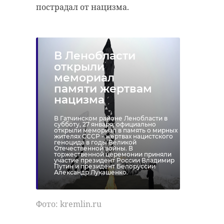
пострадал от нацизма.
В Ленобласти
открыли
мемориал
памяти жертвам
нацизма
В Гатчинском районе Ленобласти в
субботу, 27 января, официально
открыли мемориал в память о мирных
жителях СССР - жертвах нацистского
геноцида в годы Великой
Отечественной войны. В
торжественной церемонии приняли
участие президент России Владимир
Путин и президент Белоруссии
Александр Лукашенко.
Фото: kremlin.ru