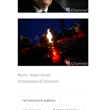
Фото: Анастасия
Илюшина\47channel
гатчинский район