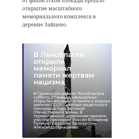
от фашистской блокады прошло
открытие масштабного
мемориального комплекса в
деревне Зайцево.
В Ленобласти
открыли
мемориал
памяти жертвам
нацизма
В Гатчинском районе Ленобласти в
субботу, 27 января, официально
открыли мемориал в память о мирных
жителях СССР - жертвах нацистского
геноцида в годы Великой
Отечественной войны. В
торжественной церемонии приняли
участие президент России Владимир
Путин и президент Белоруссии
Александр Лукашенко.