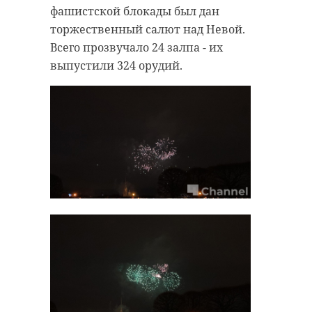
огласили победителей.
фашистской блокады был дан
торжественный салют над Невой.
Всего прозвучало 24 залпа - их
!видео
гу мвд
выпустили 324 орудий.
день полного освобождения
ленинграда от фашистской
блокады
Поделиться статьей: