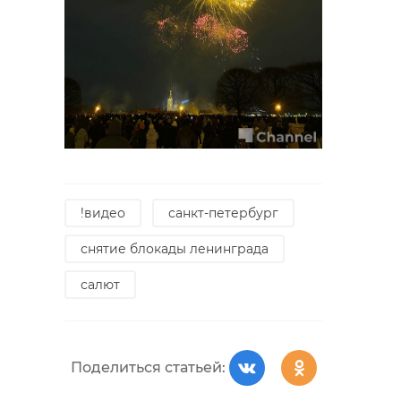
РЕКОМЕНДУЕМ
!видео
санкт-петербург
снятие блокады ленинграда
салют
В Капелле
Петербурга
Небо над
прошел концерт
Петербургом
"Слушай, Ленингр
раскрасил с
Поделиться статьей:
...
в честь 80-лет