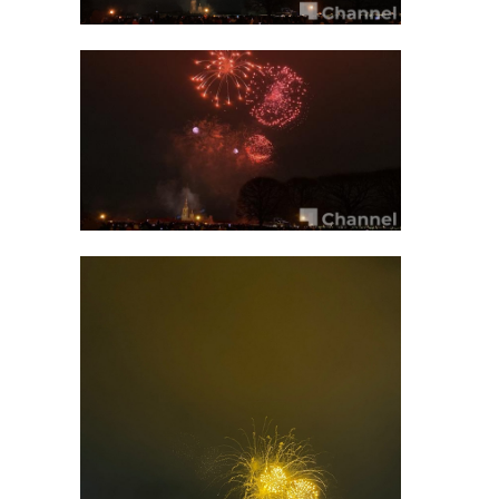
Фото: 47channel
!видео
санкт-петербург
эрмитаж
снятие блокады ленинграда
Поделиться статьей: