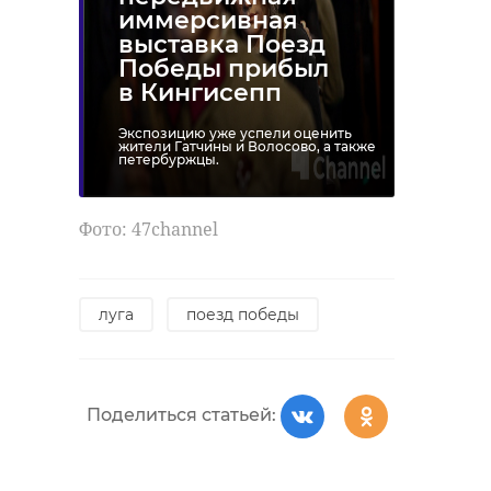
иммерсивная
выставка Поезд
Победы прибыл
в Кингисепп
Экспозицию уже успели оценить
жители Гатчины и Волосово, а также
петербуржцы.
Фото: 47channel
луга
поезд победы
Поделиться статьей: