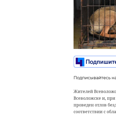
Подписывайтесь на
Подписывайтесь на
Подписывайтесь на
Жителей Всеволожск
Губернатор Ленинг
Всеволожске и, при
организационного 
Фестиваль «День д
проведен отлов бе
Ленинградской обла
сегодня в Гатчине.
соответствии с обла
определили ключев
равных условий для