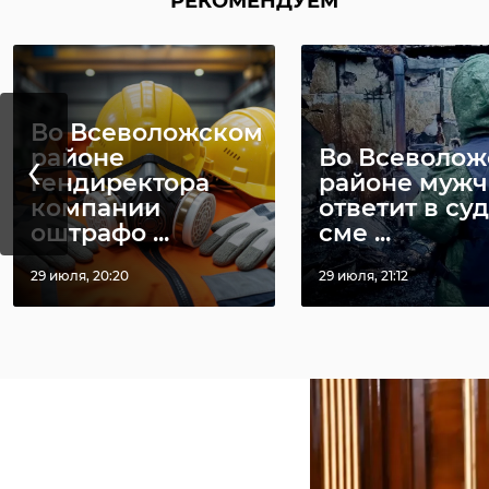
РЕКОМЕНДУЕМ
Во Всеволожском
‹
районе
Во Всеволо
гендиректора
районе мужч
компании
ответит в суд
оштрафо ...
сме ...
Особое внимание б
сделать Ленобласт
29 июля, 20:20
29 июля, 21:12
планируется откры
региону на протяж
В торжественной о
Всероссийской Оли
«Ответственное тру
подарки детям из 