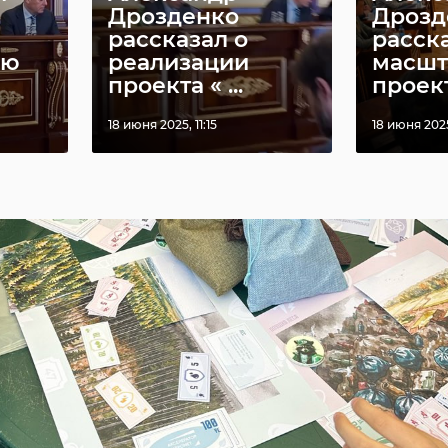
Дрозденко
Дрозд
рассказал о
расск
ию
реализации
масшт
проекта « ...
проекта
18 июня 2025, 11:15
18 июня 2025