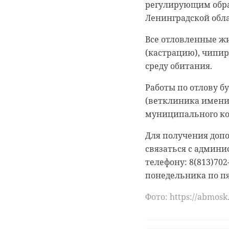
регулирующим обр
предстоящий юбиле
побывал наш корре
Ленинградской обла
Все отловленные 
(кастрацию), чипи
среду обитания.
Работы по отлову 
(ветклиника имени
муниципального ко
Для получения доп
связаться с админ
телефону: 8(813)702-
понедельника по п
Фото: https://abmosk