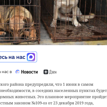
 нас в
 нас в
 нас в
ого района предупредили, что 1 июня в самом
радской области провел совещание с членами
 необходимости, в соседних населенных пунктах будет
комитета по подготовке к столетнему юбилею
етства», приуроченный ко Дню защиты детей, прошел
здомных животных. Это плановое мероприятие пройде
сти. Участники встречи обсудили текущие достижени
 Второй этап призван обратить внимание к созданию
стным законом №109-оз от 23 декабря 2019 года,
ые задачи и утвердили план мероприятий на
 всех детей Ленинградской области. На мероприятии