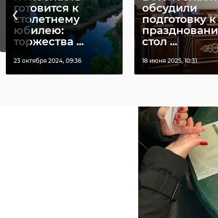
‹
готовится к
обсудили
столетнему
подготовку к
юбилею:
празднован
торжества ...
стол ...
23 октября 2024, 09:36
18 июня 2025, 10:31