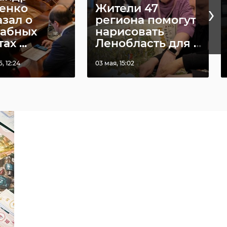
›
енко
Жители 47
азал о
региона помогут
абных
нарисовать
х ...
Ленобласть для ...
, 12:24
03 мая, 15:02