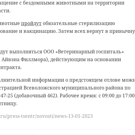
ащение с бездомными животными на территории
й.
спондент.
сти.
животные
пройдут
обязательные стерилизацию
рование и вакцинацию. Затем всех вернут в привычн
будут выполняться ООО «Ветеринарный госпиталь»
 Айвэна Филлмора), действующим на основании
нтракта.
олнительной информации о предстоящем отлове мож
истрацией Всеволожского муниципального района по
47-25 (добавочный 462). Рабочее время: с 09:00 до 17:00,
ятницу.
.ru/press-tsentr/novosti/news-13-01-2023
https://max.ru/drozdenko_au_lo/AZ535bZvcFE