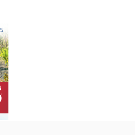
ных
ные