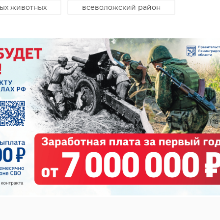
ской области — это не просто круглая дата, а важный
ных животных
всеволожский район
гиона. Это шанс продемонстрировать достижения и
 жизни жителей. В рамках подготовки запланировано
приятий, включая строительство и открытие социаль
ие форумов, выставок, спортивных соревнований,
47channel
 концертов и театральных постановок.
воспитанники ресурсных центров Ленобласти, дети,
пекой Гатчинского муниципального округа, многодет
стников СВО.