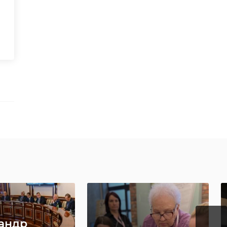
на
андр