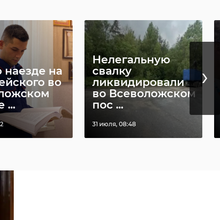
Нелегальную
›
о наезде на
свалку
ейского во
ликвидировали
ложском
во Всеволожском
...
пос ...
12
31 июля, 08:48
ть