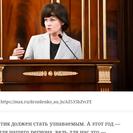
https://max.ru/drozdenko_au_lo/AZ535bZvcFE
етия должен стать узнаваемым. А этот год —
ля нашего региона, ведь для нас это —