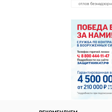
100-летие
Ленинград
отлов безнадзор
этап в развитии ре
улучшить качество
более тысячи меро
объектов, проведен
молодежных акций,
Гости фестиваля — 
находящиеся под о
семьи и семьи уча